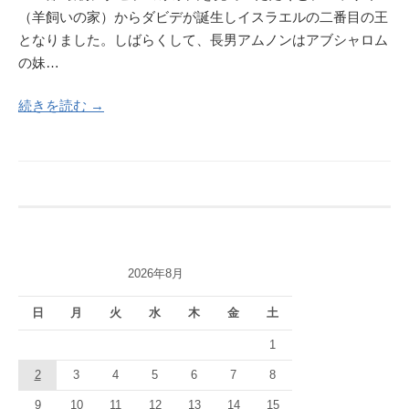
（羊飼いの家）からダビデが誕生しイスラエルの二番目の王
となりました。しばらくして、長男アムノンはアブシャロム
の妹…
続きを読む →
2026年8月
日
月
火
水
木
金
土
1
2
3
4
5
6
7
8
9
10
11
12
13
14
15