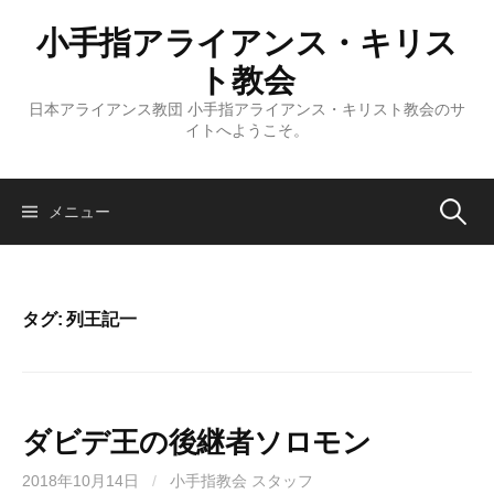
コ
小手指アライアンス・キリス
ン
テ
ト教会
ン
日本アライアンス教団 小手指アライアンス・キリスト教会のサ
ツ
イトへようこそ。
へ
ス
キ
検
メニュー
ッ
プ
索:
タグ:
列王記一
ダビデ王の後継者ソロモン
2018年10月14日
/
小手指教会 スタッフ