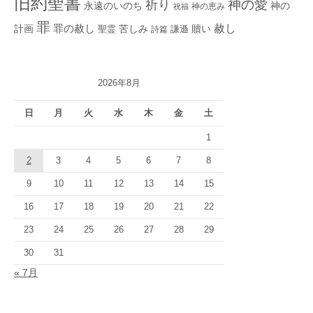
旧約聖書
神の愛
祈り
永遠のいのち
神の
神の恵み
祝福
罪
赦し
計画
罪の赦し
苦しみ
贖い
聖霊
詩篇
謙遜
2026年8月
日
月
火
水
木
金
土
1
2
3
4
5
6
7
8
9
10
11
12
13
14
15
16
17
18
19
20
21
22
23
24
25
26
27
28
29
30
31
« 7月