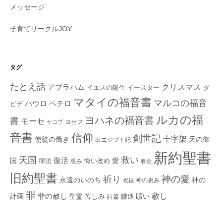
メッセージ
子育てサークルJOY
タグ
たとえ話
クリスマス
アブラハム
イエスの誕生
ダ
イースター
マタイの福音書
マルコの福音
ペテロ
パウロ
ビデ
ルカの福
ヨハネの福音書
書
モーセ
ヨセフ
ヤコブ
音書
信仰
創世記
十字架
使徒の働き
天の御
出エジプト記
新約聖書
救い
天国
復活
国
律法
愛
恵み
悔い改め
教会
旧約聖書
神の愛
祈り
永遠のいのち
神の
神の恵み
祝福
罪
赦し
計画
罪の赦し
苦しみ
贖い
聖霊
詩篇
謙遜