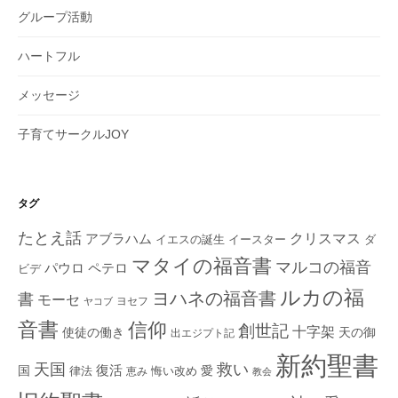
グループ活動
ハートフル
メッセージ
子育てサークルJOY
タグ
たとえ話
クリスマス
アブラハム
イエスの誕生
ダ
イースター
マタイの福音書
マルコの福音
ペテロ
パウロ
ビデ
ルカの福
ヨハネの福音書
書
モーセ
ヨセフ
ヤコブ
音書
信仰
創世記
十字架
使徒の働き
天の御
出エジプト記
新約聖書
救い
天国
復活
国
律法
愛
恵み
悔い改め
教会