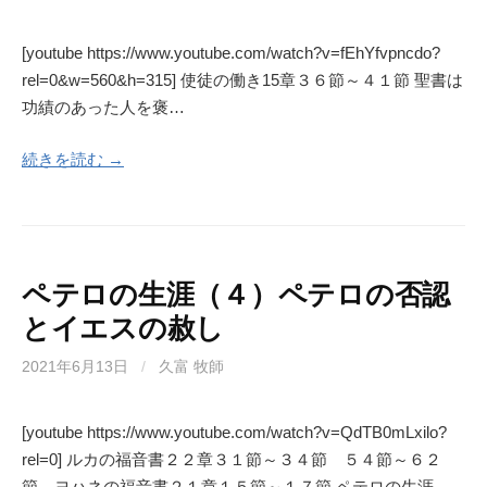
[youtube https://www.youtube.com/watch?v=fEhYfvpncdo?
rel=0&w=560&h=315] 使徒の働き15章３６節～４１節 聖書は
功績のあった人を褒…
続きを読む →
ペテロの生涯（４）ペテロの否認
とイエスの赦し
2021年6月13日
/
久富 牧師
[youtube https://www.youtube.com/watch?v=QdTB0mLxilo?
rel=0] ルカの福音書２２章３１節～３４節 ５４節～６２
節 ヨハネの福音書２１章１５節～１７節 ペテロの生涯