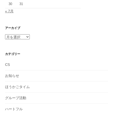
30
31
« 7月
アーカイブ
ア
ー
カ
イ
カテゴリー
ブ
CS
お知らせ
ほうかごタイム
グループ活動
ハートフル