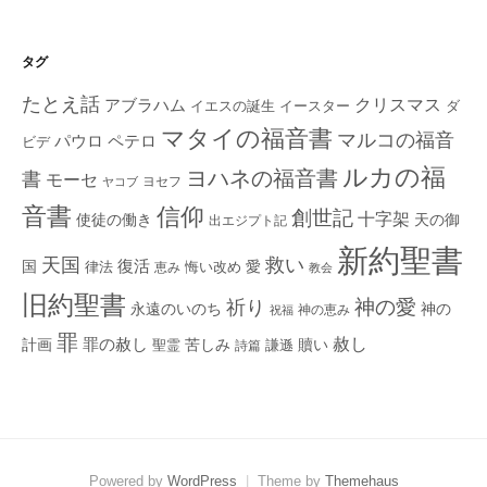
タグ
たとえ話
クリスマス
アブラハム
イエスの誕生
ダ
イースター
マタイの福音書
マルコの福音
ペテロ
パウロ
ビデ
ルカの福
ヨハネの福音書
書
モーセ
ヨセフ
ヤコブ
音書
信仰
創世記
十字架
使徒の働き
天の御
出エジプト記
新約聖書
救い
天国
復活
国
律法
愛
恵み
悔い改め
教会
旧約聖書
神の愛
祈り
永遠のいのち
神の
神の恵み
祝福
罪
赦し
計画
罪の赦し
苦しみ
贖い
聖霊
詩篇
謙遜
Powered by
WordPress
|
Theme by
Themehaus