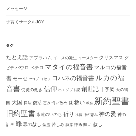
メッセージ
子育てサークルJOY
タグ
たとえ話
クリスマス
アブラハム
イエスの誕生
ダ
イースター
マタイの福音書
マルコの福音
ペテロ
パウロ
ビデ
ルカの福
ヨハネの福音書
書
モーセ
ヨセフ
ヤコブ
音書
信仰
創世記
十字架
使徒の働き
天の御
出エジプト記
新約聖書
救い
天国
復活
国
律法
愛
恵み
悔い改め
教会
旧約聖書
神の愛
祈り
永遠のいのち
神の
神の恵み
祝福
罪
赦し
計画
罪の赦し
苦しみ
贖い
聖霊
詩篇
謙遜