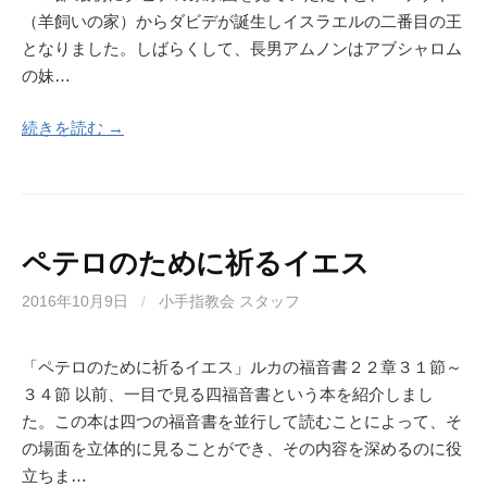
（羊飼いの家）からダビデが誕生しイスラエルの二番目の王
となりました。しばらくして、長男アムノンはアブシャロム
の妹…
続きを読む →
ペテロのために祈るイエス
2016年10月9日
/
小手指教会 スタッフ
「ペテロのために祈るイエス」ルカの福音書２２章３１節～
３４節 以前、一目で見る四福音書という本を紹介しまし
た。この本は四つの福音書を並行して読むことによって、そ
の場面を立体的に見ることができ、その内容を深めるのに役
立ちま…