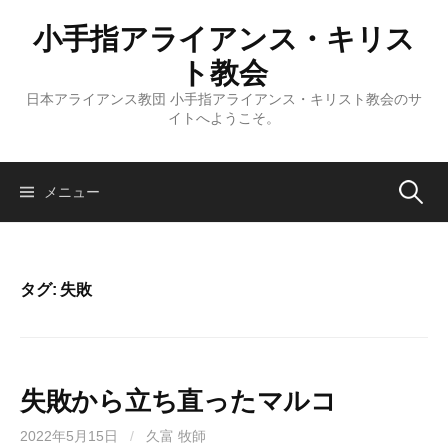
コ
小手指アライアンス・キリス
ン
テ
ト教会
ン
日本アライアンス教団 小手指アライアンス・キリスト教会のサ
ツ
イトへようこそ。
へ
ス
キ
検
メニュー
ッ
プ
索:
タグ:
失敗
失敗から立ち直ったマルコ
2022年5月15日
/
久富 牧師