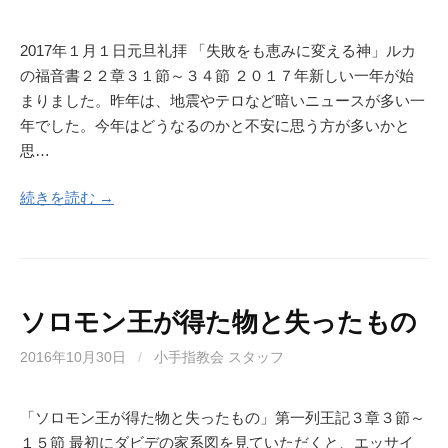
2017年１月１日元旦礼拝 「失敗をも恵みに変える神」ルカ
の福音書２２章３１節～３４節 ２０１７年新しい一年が始
まりました。昨年は、地震やテロなど暗いニュースが多い一
年でした。今年はどうなるのかと不安に思う方が多いかと
思…
続きを読む →
ソロモン王が得た物と失ったもの
2016年10月30日
/
小手指教会 スタッフ
「ソロモン王が得た物と失ったもの」第一列王記３章３節～
１５節 最初にダビデの家系図を見ていただくと、エッサイ