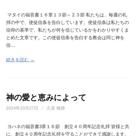
マタイの福音書１６章１３節～２３節 私たちは、毎週の礼
拝の中で、使徒信条を告白しています。使徒信条は私たちの
信仰の基準で、私たちが何を信じているかをわかりやすくま
とめた文章です。この使徒信条を告白する教会は同じ神を
信…
続きを読む →
神の愛と恵みによって
2024年10月27日
/
久富 牧師
ヨハネの福音書3章１６節 創立４０周年記念礼拝 皆様と共
に、創立４０周年記念礼拝を守ることができて感謝します。