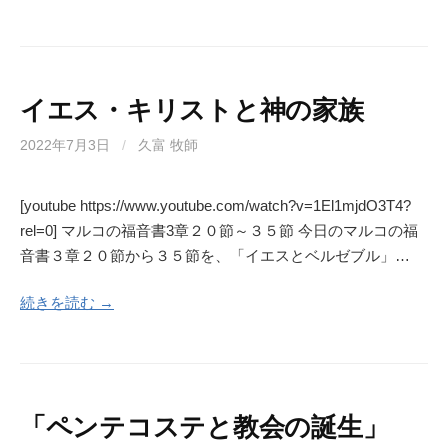
イエス・キリストと神の家族
2022年7月3日
/
久富 牧師
[youtube https://www.youtube.com/watch?v=1El1mjdO3T4?
rel=0] マルコの福音書3章２０節～３５節 今日のマルコの福
音書３章２０節から３５節を、「イエスとベルゼブル」…
続きを読む →
「ペンテコステと教会の誕生」