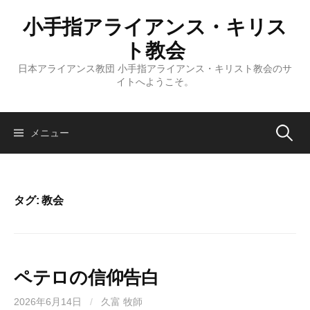
コ
小手指アライアンス・キリス
ン
テ
ト教会
ン
日本アライアンス教団 小手指アライアンス・キリスト教会のサ
ツ
イトへようこそ。
へ
ス
キ
検
メニュー
ッ
プ
索:
タグ:
教会
ペテロの信仰告白
2026年6月14日
/
久富 牧師