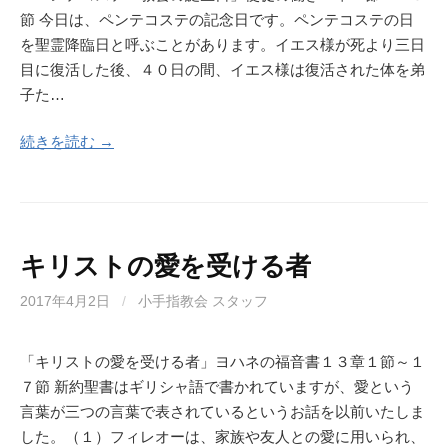
節 今日は、ペンテコステの記念日です。ペンテコステの日
を聖霊降臨日と呼ぶことがあります。イエス様が死より三日
目に復活した後、４０日の間、イエス様は復活された体を弟
子た…
続きを読む →
キリストの愛を受ける者
2017年4月2日
/
小手指教会 スタッフ
「キリストの愛を受ける者」ヨハネの福音書１３章１節～１
７節 新約聖書はギリシャ語で書かれていますが、愛という
言葉が三つの言葉で表されているというお話を以前いたしま
した。（１）フィレオーは、家族や友人との愛に用いられ、