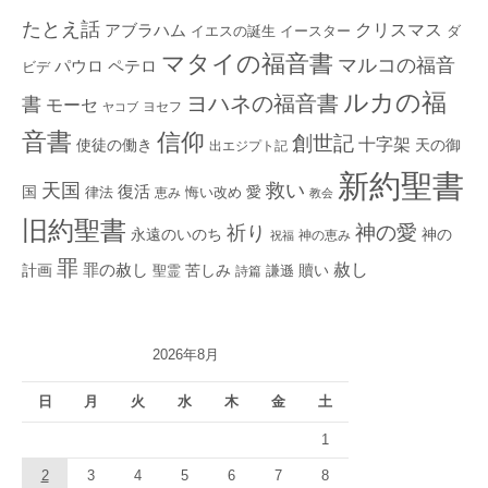
たとえ話
クリスマス
アブラハム
イエスの誕生
ダ
イースター
マタイの福音書
マルコの福音
ペテロ
パウロ
ビデ
ルカの福
ヨハネの福音書
書
モーセ
ヨセフ
ヤコブ
音書
信仰
創世記
十字架
使徒の働き
天の御
出エジプト記
新約聖書
救い
天国
復活
国
律法
愛
恵み
悔い改め
教会
旧約聖書
神の愛
祈り
永遠のいのち
神の
神の恵み
祝福
罪
赦し
計画
罪の赦し
苦しみ
贖い
聖霊
詩篇
謙遜
2026年8月
日
月
火
水
木
金
土
1
2
3
4
5
6
7
8