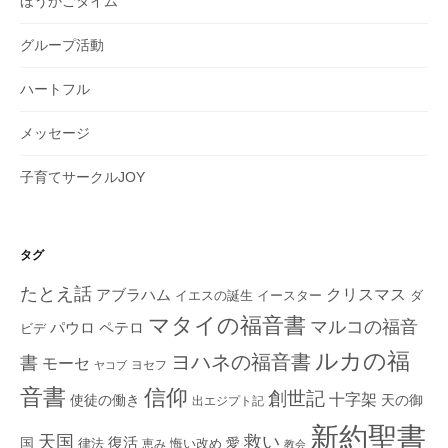
ほうかごタイム
グループ活動
ハートフル
メッセージ
子育てサークルJOY
タグ
たとえ話
クリスマス
アブラハム
イエスの誕生
ダ
イースター
マタイの福音書
マルコの福音
ペテロ
パウロ
ビデ
ルカの福
ヨハネの福音書
書
モーセ
ヨセフ
ヤコブ
音書
信仰
創世記
十字架
使徒の働き
天の御
出エジプト記
新約聖書
救い
天国
復活
国
律法
愛
恵み
悔い改め
教会