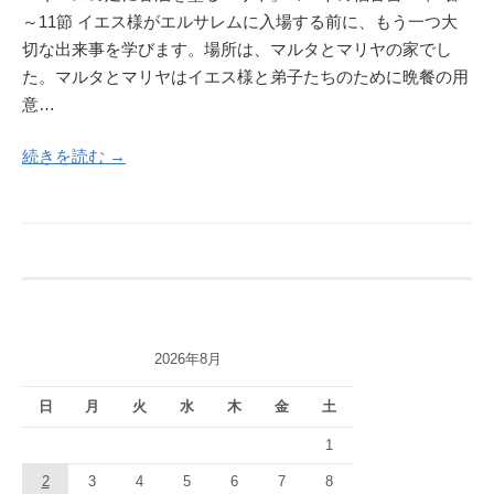
～11節 イエス様がエルサレムに入場する前に、もう一つ大
切な出来事を学びます。場所は、マルタとマリヤの家でし
た。マルタとマリヤはイエス様と弟子たちのために晩餐の用
意…
続きを読む →
2026年8月
日
月
火
水
木
金
土
1
2
3
4
5
6
7
8