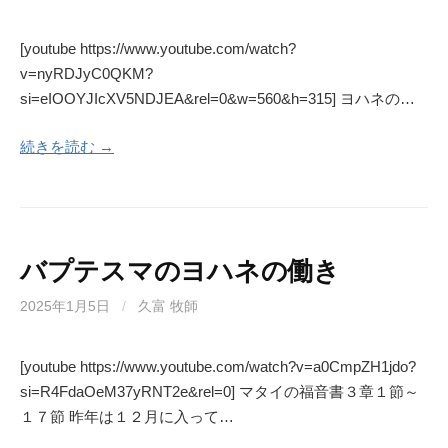
[youtube https://www.youtube.com/watch?
v=nyRDJyC0QKM?
si=eIOOYJIcXV5NDJEA&rel=0&w=560&h=315] ヨハネの…
続きを読む →
バプテスマのヨハネの働き
2025年1月5日
/
久富 牧師
[youtube https://www.youtube.com/watch?v=a0CmpZH1jdo?
si=R4FdaOeM37yRNT2e&rel=0] マタイの福音書３章１節～
１７節 昨年は１２月に入って…