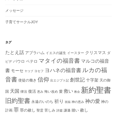
メッセージ
子育てサークルJOY
タグ
たとえ話
クリスマス
アブラハム
イエスの誕生
ダ
イースター
マタイの福音書
マルコの福音
ペテロ
パウロ
ビデ
ルカの福
ヨハネの福音書
書
モーセ
ヨセフ
ヤコブ
音書
信仰
創世記
十字架
使徒の働き
天の御
出エジプト記
新約聖書
救い
天国
復活
国
律法
愛
恵み
悔い改め
教会
旧約聖書
神の愛
祈り
永遠のいのち
神の
神の恵み
祝福
罪
赦し
計画
罪の赦し
苦しみ
贖い
聖霊
詩篇
謙遜