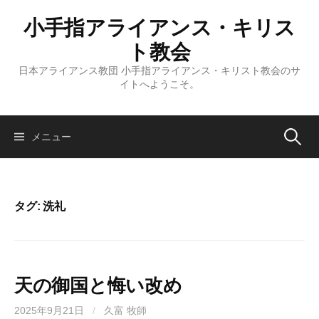
コ
小手指アライアンス・キリス
ン
テ
ト教会
ン
日本アライアンス教団 小手指アライアンス・キリスト教会のサ
ツ
イトへようこそ。
へ
ス
キ
検
メニュー
ッ
プ
索:
タグ:
洗礼
天の御国と悔い改め
2025年9月21日
/
久富 牧師