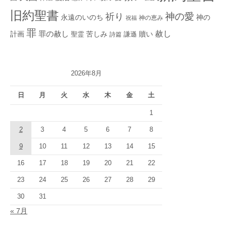
旧約聖書
神の愛
祈り
永遠のいのち
神の
神の恵み
祝福
罪
赦し
計画
罪の赦し
苦しみ
贖い
聖霊
詩篇
謙遜
2026年8月
日
月
火
水
木
金
土
1
2
3
4
5
6
7
8
9
10
11
12
13
14
15
16
17
18
19
20
21
22
23
24
25
26
27
28
29
30
31
« 7月