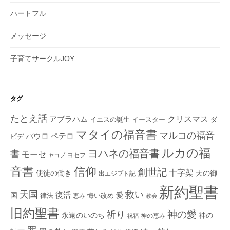
ハートフル
メッセージ
子育てサークルJOY
タグ
たとえ話
クリスマス
アブラハム
イエスの誕生
ダ
イースター
マタイの福音書
マルコの福音
ペテロ
パウロ
ビデ
ルカの福
ヨハネの福音書
書
モーセ
ヨセフ
ヤコブ
音書
信仰
創世記
十字架
使徒の働き
天の御
出エジプト記
新約聖書
救い
天国
復活
国
律法
愛
恵み
悔い改め
教会
旧約聖書
神の愛
祈り
永遠のいのち
神の
神の恵み
祝福