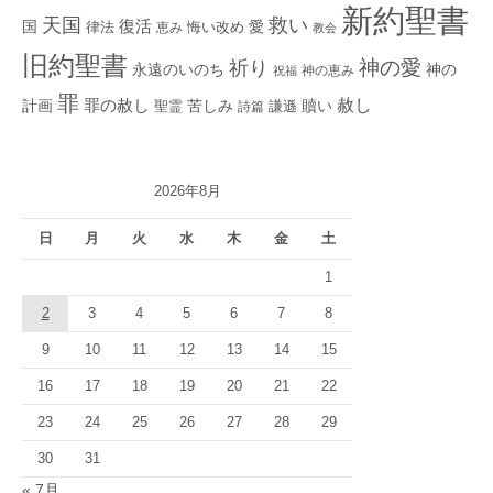
新約聖書
救い
天国
復活
国
律法
愛
恵み
悔い改め
教会
旧約聖書
神の愛
祈り
永遠のいのち
神の
神の恵み
祝福
罪
赦し
計画
罪の赦し
苦しみ
贖い
聖霊
詩篇
謙遜
2026年8月
日
月
火
水
木
金
土
1
2
3
4
5
6
7
8
9
10
11
12
13
14
15
16
17
18
19
20
21
22
23
24
25
26
27
28
29
30
31
« 7月