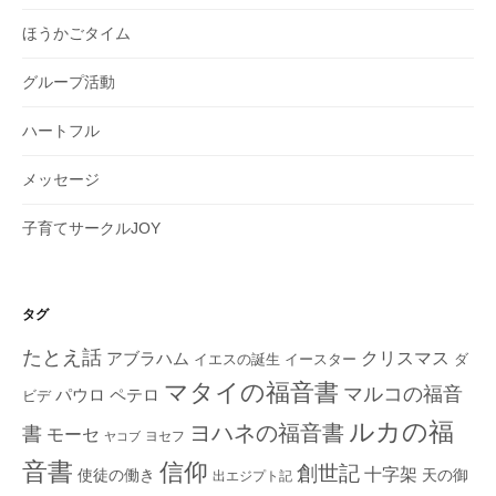
ほうかごタイム
グループ活動
ハートフル
メッセージ
子育てサークルJOY
タグ
たとえ話
クリスマス
アブラハム
イエスの誕生
ダ
イースター
マタイの福音書
マルコの福音
ペテロ
パウロ
ビデ
ルカの福
ヨハネの福音書
書
モーセ
ヨセフ
ヤコブ
音書
信仰
創世記
十字架
使徒の働き
天の御
出エジプト記