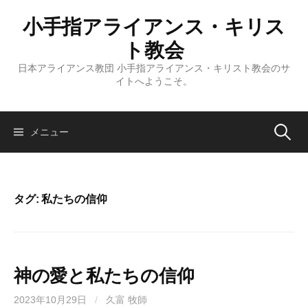
コ
小手指アライアンス・キリス
ン
テ
ト教会
ン
日本アライアンス教団 小手指アライアンス・キリスト教会のサ
ツ
イトへようこそ。
へ
ス
キ
検
メニュー
ッ
プ
索:
タグ:
私たちの信仰
神の愛と私たちの信仰
2023年10月29日
/
久富 牧師