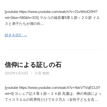
[youtube https://www.youtube.com/watch?v=21vWixiO0HI?
rel=0&w=560&h=315] マルコの福音書5章１節～２０節 イエ
スと弟子たちが湖の向…
続きを読む →
信仰による証しの石
2022年1月23日
/
久富 牧師
[youtube https://www.youtube.com/watch?v=4dxVTVqECL0?
rel=0] ヨシュア記４章１節～２４節 先週は、神の奇蹟によっ
てイスラエルの民男性だけで６０万人（女性子どもを含…