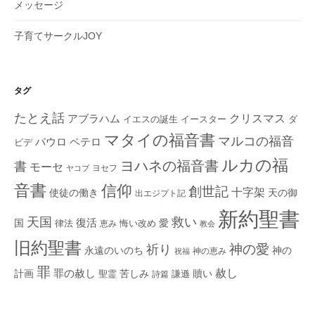
メッセージ
子育てサークルJOY
タグ
たとえ話
クリスマス
アブラハム
イエスの誕生
ダ
イースター
マタイの福音書
マルコの福音
ペテロ
パウロ
ビデ
ルカの福
ヨハネの福音書
書
モーセ
ヨセフ
ヤコブ
音書
信仰
創世記
十字架
使徒の働き
天の御
出エジプト記
新約聖書
救い
天国
復活
国
律法
愛
恵み
悔い改め
教会
旧約聖書
神の愛
祈り
永遠のいのち
神の
神の恵み
祝福
罪
赦し
計画
罪の赦し
苦しみ
贖い
聖霊
詩篇
謙遜