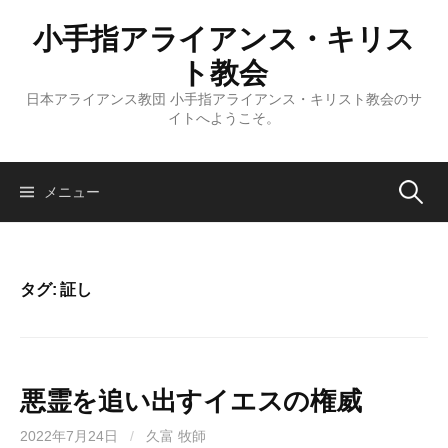
コ
小手指アライアンス・キリス
ン
テ
ト教会
ン
日本アライアンス教団 小手指アライアンス・キリスト教会のサ
ツ
イトへようこそ。
へ
ス
キ
検
メニュー
ッ
プ
索:
タグ:
証し
悪霊を追い出すイエスの権威
2022年7月24日
/
久富 牧師