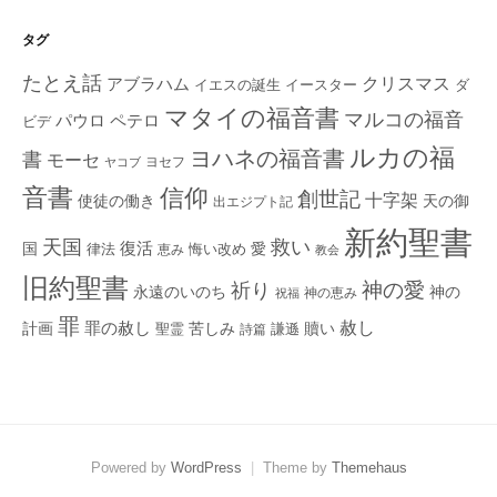
タグ
たとえ話
クリスマス
アブラハム
イエスの誕生
ダ
イースター
マタイの福音書
マルコの福音
ペテロ
パウロ
ビデ
ルカの福
ヨハネの福音書
書
モーセ
ヨセフ
ヤコブ
音書
信仰
創世記
十字架
使徒の働き
天の御
出エジプト記
新約聖書
救い
天国
復活
国
律法
愛
恵み
悔い改め
教会
旧約聖書
神の愛
祈り
永遠のいのち
神の
神の恵み
祝福
罪
赦し
計画
罪の赦し
苦しみ
贖い
聖霊
詩篇
謙遜
Powered by
WordPress
|
Theme by
Themehaus