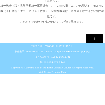
ト教会です。
統一教会（現・世界平和統一家庭連合）、ものみの塔（エホバの証人）、モルモン
教（末日聖徒イエス・キリスト教会）、全能神教会は、キリスト教ではない別の宗
教です。
これらやその他でお悩みの方のご相談を承ります。
↑
〒069-1521 夕張郡栗山町錦3丁目1-11
教会携帯：090-4867-6241 E-mail：kuriyamasalt●church.ne.jp(●は@)
ゆうちょ銀行 19030-15415781
栗山地の塩キリスト教会
Copyright© ”Kuriyama Salt of the Earth Christian Church”All Rights Reserved.
Web Design:Template-Party