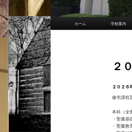
メ
ホーム
学校
イ
ン
メ
ニ
ュ
２
ー
２０２６
修学課程
本科（全
・聖書基
・聖書教