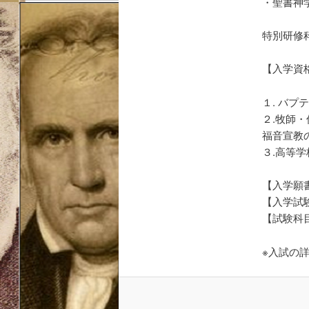
・聖書神
特別研修
【入学資
１. バ
２.牧師
福音宣教
３.高等
【入学願
【入学試
【試験科
※入試の