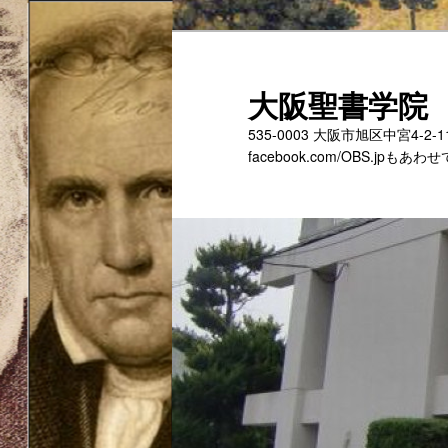
メ
イ
ン
大阪聖書学院
コ
535-0003 大阪市旭区中宮4-2
ン
facebook.com/OBS.jp
テ
ン
ツ
へ
移
動