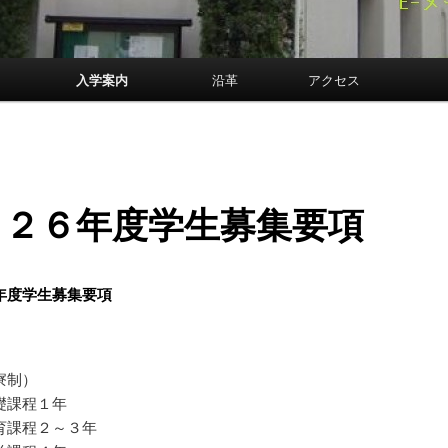
案内
入学案内
沿革
アクセス
０２６年度学生募集要項
年度学生募集要項
】
寮制）
礎課程１年
育課程２～３年