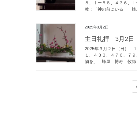
８、Ⅰー５８、４３６、Ⅰ
教：「神の前にいる」 蜂屋
2025年3月2日
主日礼拝 3月2日
2025年３月２日（日）
１、４３３、４７６、７９
物を」 蜂屋 博寿 牧師 
投
稿
の
ペ
ー
ジ