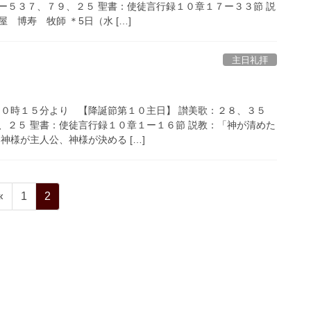
ー５３７、７９、２５ 聖書：使徒言行録１０章１７ー３３節 説
 博寿 牧師 ＊5日（水 […]
主日礼拝
 １０時１５分より 【降誕節第１０主日】 讃美歌：２８、３５
、２５ 聖書：使徒言行録１０章１ー１６節 説教：「神が清めた
神様が主人公、神様が決める […]
固
固
«
1
2
定
定
ペ
ペ
ー
ー
ジ
ジ