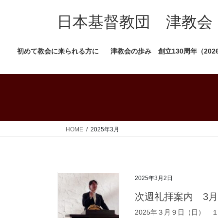
コ
ナ
ン
ビ
日本基督教団 津教会
テ
ゲ
ン
ー
初めて教会に来られる方に
津教会の歩み 創立130周年（202
ツ
シ
へ
ョ
ス
ン
キ
に
ッ
移
プ
動
HOME
2025年3月
2025年3月2日
次週礼拝案内 3月
2025年３月９日（日）