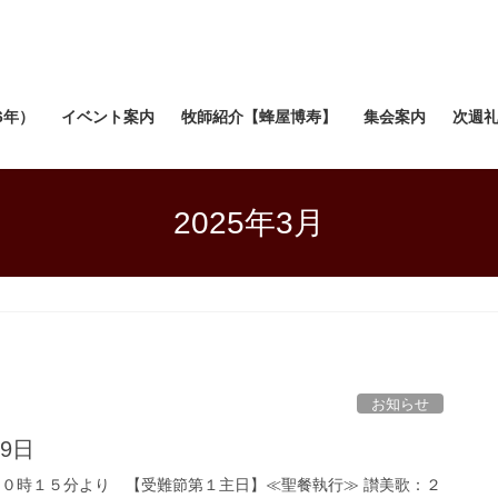
6年）
イベント案内
牧師紹介【蜂屋博寿】
集会案内
次週
2025年3月
お知らせ
9日
 １０時１５分より 【受難節第１主日】≪聖餐執行≫ 讃美歌：２