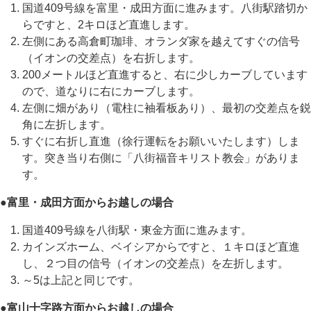
国道409号線を富里・成田方面に進みます。八街駅踏切か
らですと、2キロほど直進します。
左側にある高倉町珈琲、オランダ家を越えてすぐの信号
（イオンの交差点）を右折します。
200メートルほど直進すると、右に少しカーブしています
ので、道なりに右にカーブします。
左側に畑があり（電柱に袖看板あり）、最初の交差点を鋭
角に左折します。
すぐに右折し直進（徐行運転をお願いいたします）しま
す。突き当り右側に「八街福音キリスト教会」がありま
す。
●富里・成田方面からお越しの場合
国道409号線を八街駅・東金方面に進みます。
カインズホーム、ベイシアからですと、１キロほど直進
し、２つ目の信号（イオンの交差点）を左折します。
～5は上記と同じです。
●富山十字路方面からお越しの場合