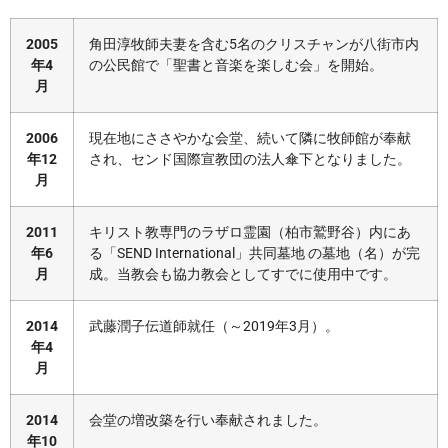
2005
角田淳牧師夫妻を含む5名のクリスチャンが八街市内
年4
の公民館で「聖書と音楽を楽しむ会」を開始。
月
2006
現在地にささやかな会堂、続いて隣に牧師館が奉献
年12
され、センド国際宣教団の法人傘下となりました。
月
2011
キリスト教専門のラザロ霊園（柏市鷲野谷）内にあ
年6
る「SEND International」共同墓地 の墓地（名）が完
月
成。当教会も協力教会としてすでに使用中です。
2014
武藤潤子伝道師就任（～2019年3月）。
年4
月
2014
会堂の増改築を行い奉献されました。
年10