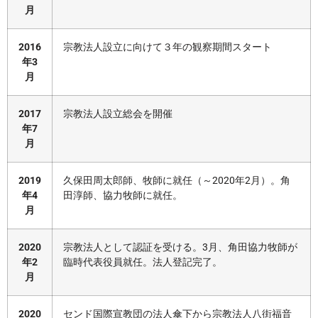
月
2016
宗教法人設立に向けて３年の観察期間スタート
年3
月
2017
宗教法人設立総会を開催
年7
月
2019
久保田周太郎師、牧師に就任（～2020年2月）。角
年4
田淳師、協力牧師に就任。
月
2020
宗教法人として認証を受ける。3月、角田協力牧師が
年2
臨時代表役員就任。法人登記完了。
月
2020
センド国際宣教団の法人傘下から宗教法人八街福音