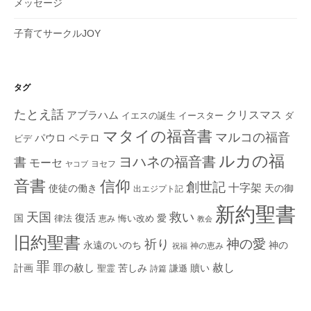
メッセージ
子育てサークルJOY
タグ
たとえ話
クリスマス
アブラハム
イエスの誕生
ダ
イースター
マタイの福音書
マルコの福音
ペテロ
パウロ
ビデ
ルカの福
ヨハネの福音書
書
モーセ
ヨセフ
ヤコブ
音書
信仰
創世記
十字架
使徒の働き
天の御
出エジプト記
新約聖書
救い
天国
復活
国
律法
愛
恵み
悔い改め
教会
旧約聖書
神の愛
祈り
永遠のいのち
神の
神の恵み
祝福
罪
赦し
計画
罪の赦し
苦しみ
贖い
聖霊
詩篇
謙遜