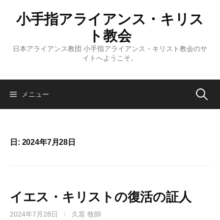
コ
小手指アライアンス・キリス
ン
テ
ト教会
ン
日本アライアンス教団 小手指アライアンス・キリスト教会のサ
ツ
イトへようこそ。
へ
ス
キ
検
メニュー
ッ
プ
索:
日:
2024年7月28日
イエス・キリストの復活の証人
2024年7月28日
/
久富 牧師