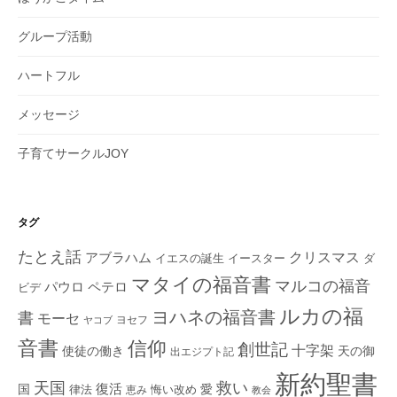
グループ活動
ハートフル
メッセージ
子育てサークルJOY
タグ
たとえ話
クリスマス
アブラハム
イエスの誕生
ダ
イースター
マタイの福音書
マルコの福音
ペテロ
パウロ
ビデ
ルカの福
ヨハネの福音書
書
モーセ
ヨセフ
ヤコブ
音書
信仰
創世記
十字架
使徒の働き
天の御
出エジプト記
新約聖書
救い
天国
復活
国
律法
愛
恵み
悔い改め
教会