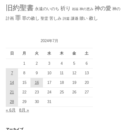
旧約聖書
神の愛
祈り
永遠のいのち
神の
神の恵み
祝福
罪
赦し
計画
罪の赦し
苦しみ
贖い
聖霊
詩篇
謙遜
2024年7月
日
月
火
水
木
金
土
1
2
3
4
5
6
7
8
9
10
11
12
13
14
15
16
17
18
19
20
21
22
23
24
25
26
27
28
29
30
31
« 6月
8月 »
アーカイブ