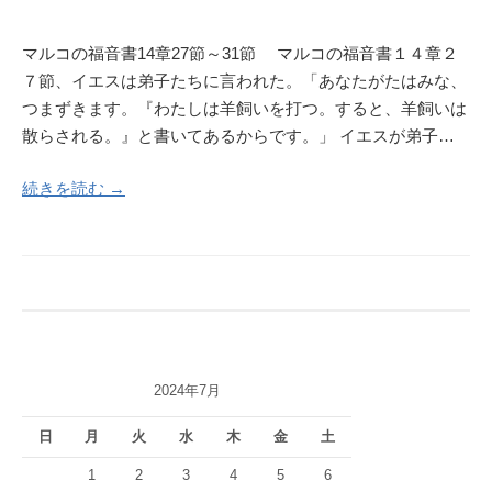
マルコの福音書14章27節～31節 マルコの福音書１４章２
７節、イエスは弟子たちに言われた。「あなたがたはみな、
つまずきます。『わたしは羊飼いを打つ。すると、羊飼いは
散らされる。』と書いてあるからです。」 イエスが弟子…
続きを読む →
2024年7月
日
月
火
水
木
金
土
1
2
3
4
5
6