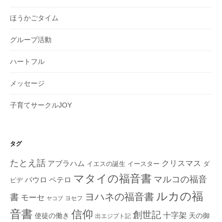
ほうかごタイム
グループ活動
ハートフル
メッセージ
子育てサークルJOY
タグ
たとえ話
クリスマス
アブラハム
イエスの誕生
ダ
イースター
マタイの福音書
マルコの福音
ペテロ
パウロ
ビデ
ルカの福
ヨハネの福音書
書
モーセ
ヨセフ
ヤコブ
音書
信仰
創世記
十字架
使徒の働き
天の御
出エジプト記