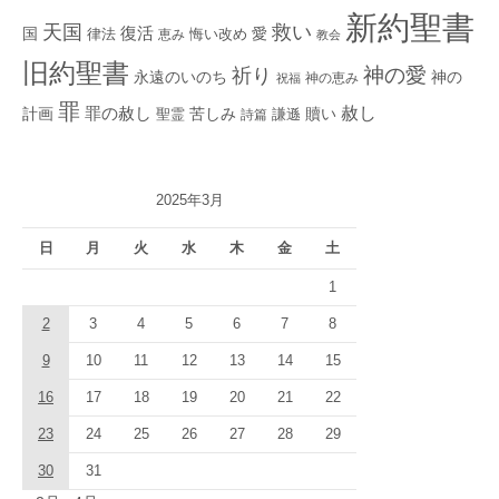
新約聖書
救い
天国
復活
国
律法
愛
恵み
悔い改め
教会
旧約聖書
神の愛
祈り
永遠のいのち
神の
神の恵み
祝福
罪
赦し
計画
罪の赦し
苦しみ
贖い
聖霊
詩篇
謙遜
2025年3月
日
月
火
水
木
金
土
1
2
3
4
5
6
7
8
9
10
11
12
13
14
15
16
17
18
19
20
21
22
23
24
25
26
27
28
29
30
31