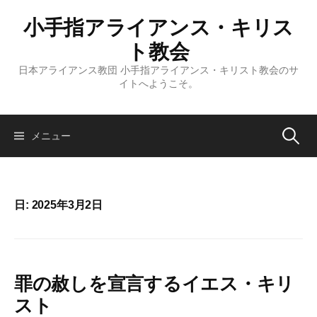
コ
小手指アライアンス・キリス
ン
テ
ト教会
ン
日本アライアンス教団 小手指アライアンス・キリスト教会のサ
ツ
イトへようこそ。
へ
ス
キ
検
メニュー
ッ
プ
索:
日:
2025年3月2日
罪の赦しを宣言するイエス・キリ
スト