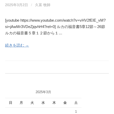
2025年3月2日
/
久富 牧師
[youtube https://www.youtube.com/watch?v=vHV2fEIE_vM?
si=jAwMr3VDeZjqvhH4?rel=0] ルカの福音書5章12節～26節
ルカの福音書５章１２節から１…
続きを読む →
2025年3月
日
月
火
水
木
金
土
1