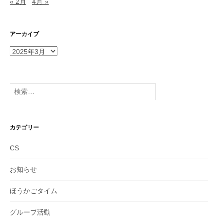
« 2月
4月 »
アーカイブ
ア
ー
カ
イ
検
ブ
索:
カテゴリー
CS
お知らせ
ほうかごタイム
グループ活動