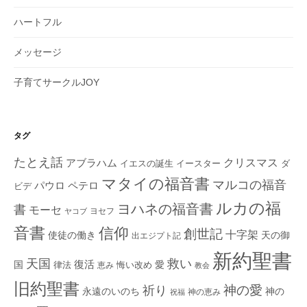
ハートフル
メッセージ
子育てサークルJOY
タグ
たとえ話
クリスマス
アブラハム
イエスの誕生
ダ
イースター
マタイの福音書
マルコの福音
ペテロ
パウロ
ビデ
ルカの福
ヨハネの福音書
書
モーセ
ヨセフ
ヤコブ
音書
信仰
創世記
十字架
使徒の働き
天の御
出エジプト記
新約聖書
救い
天国
復活
国
律法
愛
恵み
悔い改め
教会
旧約聖書
神の愛
祈り
永遠のいのち
神の
神の恵み
祝福