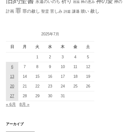
旧約聖書
神の愛
祈り
永遠のいのち
神の
神の恵み
祝福
罪
赦し
計画
罪の赦し
苦しみ
贖い
聖霊
詩篇
謙遜
2025年7月
日
月
火
水
木
金
土
1
2
3
4
5
6
7
8
9
10
11
12
13
14
15
16
17
18
19
20
21
22
23
24
25
26
27
28
29
30
31
« 6月
8月 »
アーカイブ