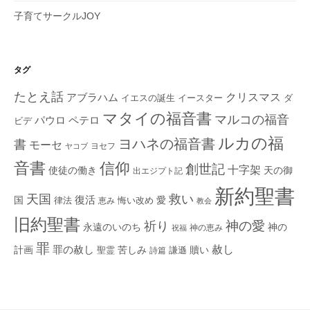
子育てサークルJOY
タグ
たとえ話
クリスマス
アブラハム
イエスの誕生
ダ
イースター
マタイの福音書
マルコの福音
ペテロ
パウロ
ビデ
ルカの福
ヨハネの福音書
書
モーセ
ヨセフ
ヤコブ
音書
信仰
創世記
十字架
使徒の働き
天の御
出エジプト記
新約聖書
救い
天国
復活
国
律法
愛
恵み
悔い改め
教会
旧約聖書
神の愛
祈り
永遠のいのち
神の
神の恵み
祝福
罪
赦し
計画
罪の赦し
苦しみ
贖い
聖霊
詩篇
謙遜