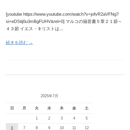
[youtube https://www.youtube.com/watch?v=jofvR2aVFNg?
si=eDStij0u3mBgFUHV&rel=0] マルコの福音書５章２１節～
４３節 イエス・キリストは…
続きを読む →
2025年7月
日
月
火
水
木
金
土
1
2
3
4
5
6
7
8
9
10
11
12