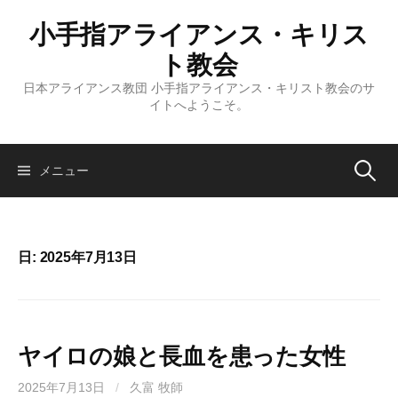
コ
小手指アライアンス・キリス
ン
テ
ト教会
ン
日本アライアンス教団 小手指アライアンス・キリスト教会のサ
ツ
イトへようこそ。
へ
ス
キ
検
メニュー
ッ
プ
索:
日:
2025年7月13日
ヤイロの娘と長血を患った女性
2025年7月13日
/
久富 牧師