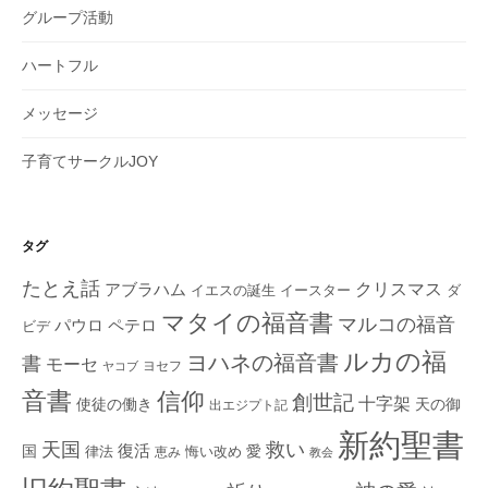
グループ活動
ハートフル
メッセージ
子育てサークルJOY
タグ
たとえ話
クリスマス
アブラハム
イエスの誕生
ダ
イースター
マタイの福音書
マルコの福音
ペテロ
パウロ
ビデ
ルカの福
ヨハネの福音書
書
モーセ
ヨセフ
ヤコブ
音書
信仰
創世記
十字架
使徒の働き
天の御
出エジプト記
新約聖書
救い
天国
復活
国
律法
愛
恵み
悔い改め
教会