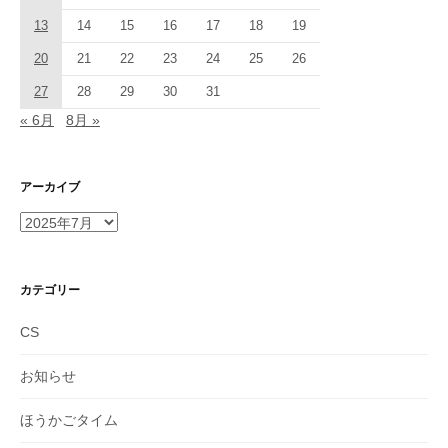
13
14
15
16
17
18
19
20
21
22
23
24
25
26
27
28
29
30
31
« 6月
8月 »
アーカイブ
ア
ー
カ
イ
カテゴリー
ブ
CS
お知らせ
ほうかごタイム