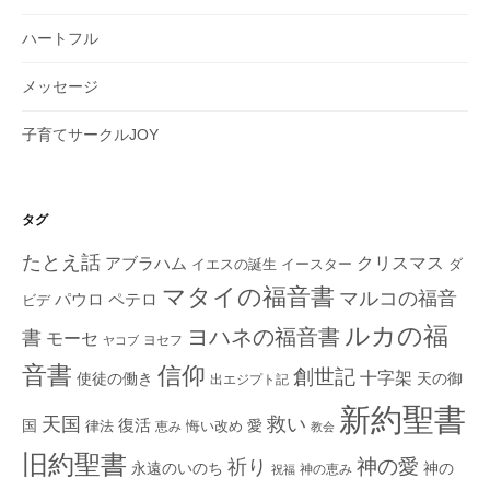
ハートフル
メッセージ
子育てサークルJOY
タグ
たとえ話
クリスマス
アブラハム
イエスの誕生
ダ
イースター
マタイの福音書
マルコの福音
ペテロ
パウロ
ビデ
ルカの福
ヨハネの福音書
書
モーセ
ヨセフ
ヤコブ
音書
信仰
創世記
十字架
使徒の働き
天の御
出エジプト記
新約聖書
救い
天国
復活
国
律法
愛
恵み
悔い改め
教会
旧約聖書
神の愛
祈り
永遠のいのち
神の
神の恵み
祝福