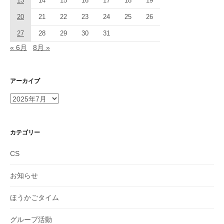
13
14
15
16
17
18
19
20
21
22
23
24
25
26
27
28
29
30
31
« 6月
8月 »
アーカイブ
ア
ー
カ
イ
カテゴリー
ブ
CS
お知らせ
ほうかごタイム
グループ活動