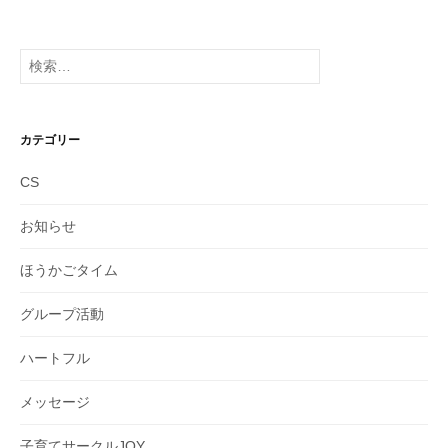
ー
カ
イ
検
ブ
索:
カテゴリー
CS
お知らせ
ほうかごタイム
グループ活動
ハートフル
メッセージ
子育てサークルJOY