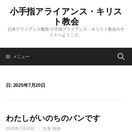
コ
小手指アライアンス・キリス
ン
テ
ト教会
ン
日本アライアンス教団 小手指アライアンス・キリスト教会のサ
ツ
イトへようこそ。
へ
ス
キ
検
メニュー
ッ
プ
索:
日:
2025年7月20日
わたしがいのちのパンです
2025年7月20日
/
久富 牧師