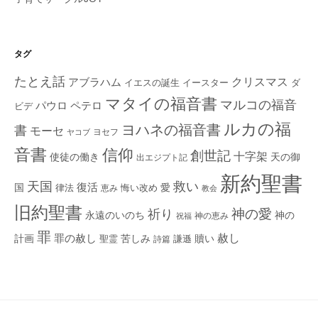
タグ
たとえ話
クリスマス
アブラハム
イエスの誕生
ダ
イースター
マタイの福音書
マルコの福音
ペテロ
パウロ
ビデ
ルカの福
ヨハネの福音書
書
モーセ
ヨセフ
ヤコブ
音書
信仰
創世記
十字架
使徒の働き
天の御
出エジプト記
新約聖書
救い
天国
復活
国
律法
愛
恵み
悔い改め
教会
旧約聖書
神の愛
祈り
永遠のいのち
神の
神の恵み
祝福
罪
赦し
計画
罪の赦し
苦しみ
贖い
聖霊
詩篇
謙遜