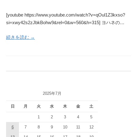
[youtube https://www.youtube.com/watch?v=qOul1Z3kxso?
si=xwy42s2zJbkBohw9&rel=0&w=560&h=315] ヨハネの…
続きを読む →
2025年7月
日
月
火
水
木
金
土
1
2
3
4
5
6
7
8
9
10
11
12