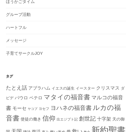
ほうかごタイム
グループ活動
ハートフル
メッセージ
子育てサークルJOY
タグ
たとえ話
クリスマス
アブラハム
イエスの誕生
ダ
イースター
マタイの福音書
マルコの福音
ペテロ
パウロ
ビデ
ルカの福
ヨハネの福音書
書
モーセ
ヨセフ
ヤコブ
音書
信仰
創世記
十字架
使徒の働き
天の御
出エジプト記
新約聖書
救い
天国
復活
国
律法
愛
恵み