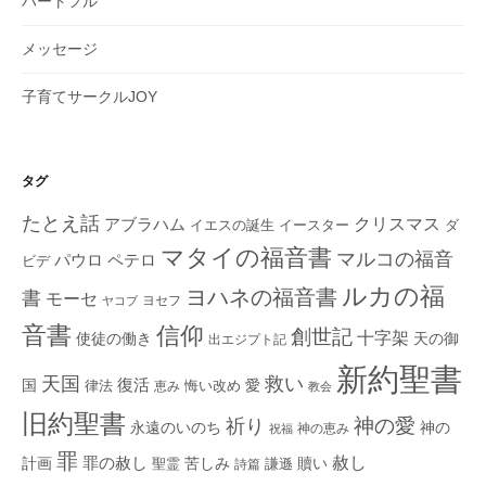
ハートフル
メッセージ
子育てサークルJOY
タグ
たとえ話
クリスマス
アブラハム
イエスの誕生
ダ
イースター
マタイの福音書
マルコの福音
ペテロ
パウロ
ビデ
ルカの福
ヨハネの福音書
書
モーセ
ヨセフ
ヤコブ
音書
信仰
創世記
十字架
使徒の働き
天の御
出エジプト記
新約聖書
救い
天国
復活
国
律法
愛
恵み
悔い改め
教会
旧約聖書
神の愛
祈り
永遠のいのち
神の
神の恵み
祝福
罪
赦し
計画
罪の赦し
苦しみ
贖い
聖霊
詩篇
謙遜