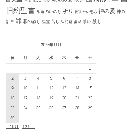
悔い改め
教会
旧約聖書
神の愛
祈り
永遠のいのち
神の
神の恵み
祝福
罪
赦し
計画
罪の赦し
苦しみ
贖い
聖霊
詩篇
謙遜
2025年11月
日
月
火
水
木
金
土
1
2
3
4
5
6
7
8
9
10
11
12
13
14
15
16
17
18
19
20
21
22
23
24
25
26
27
28
29
30
« 10月
12月 »