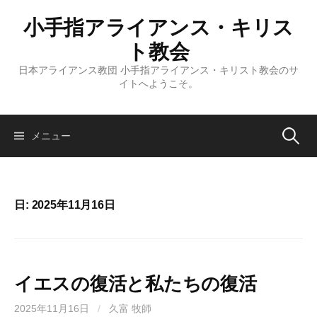
コ
小手指アライアンス・キリス
ン
テ
ト教会
ン
日本アライアンス教団 小手指アライアンス・キリスト教会のサ
ツ
イトへようこそ。
へ
ス
キ
検
メニュー
ッ
プ
索:
日:
2025年11月16日
イエスの復活と私たちの復活
2025年11月16日
/
久富 牧師