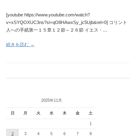
[youtube https://www.youtube.com/watch?
v=xSYQOXUC3ns?si=qO8HAwxSy_jc5Ujb&rel=0] コリント
人への手紙第一１５章１２節～２６節 イエス・…
続きを読む →
2025年11月
日
月
火
水
木
金
土
1
2
3
4
5
6
7
8