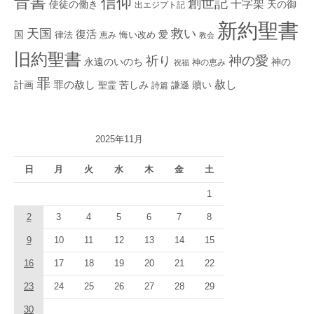
音書
信仰
創世記
十字架
使徒の働き
天の御
出エジプト記
新約聖書
救い
天国
復活
国
律法
愛
恵み
悔い改め
教会
旧約聖書
神の愛
祈り
永遠のいのち
神の
神の恵み
祝福
罪
赦し
計画
罪の赦し
苦しみ
贖い
聖霊
詩篇
謙遜
2025年11月
日
月
火
水
木
金
土
1
2
3
4
5
6
7
8
9
10
11
12
13
14
15
16
17
18
19
20
21
22
23
24
25
26
27
28
29
30