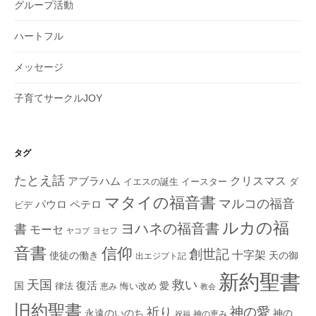
グループ活動
ハートフル
メッセージ
子育てサークルJOY
タグ
たとえ話
クリスマス
アブラハム
イエスの誕生
ダ
イースター
マタイの福音書
マルコの福音
ペテロ
パウロ
ビデ
ルカの福
ヨハネの福音書
書
モーセ
ヨセフ
ヤコブ
音書
信仰
創世記
十字架
使徒の働き
天の御
出エジプト記
新約聖書
救い
天国
復活
国
律法
愛
恵み
悔い改め
教会
旧約聖書
神の愛
祈り
永遠のいのち
神の
神の恵み
祝福