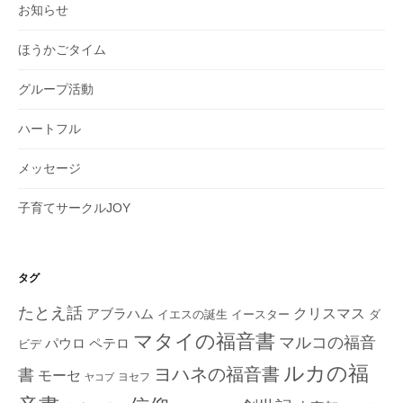
お知らせ
ほうかごタイム
グループ活動
ハートフル
メッセージ
子育てサークルJOY
タグ
たとえ話
クリスマス
アブラハム
イエスの誕生
ダ
イースター
マタイの福音書
マルコの福音
ペテロ
パウロ
ビデ
ルカの福
ヨハネの福音書
書
モーセ
ヨセフ
ヤコブ