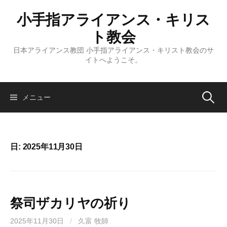
コ
小手指アライアンス・キリス
ン
テ
ト教会
ン
日本アライアンス教団 小手指アライアンス・キリスト教会のサ
ツ
イトへようこそ。
へ
ス
キ
検
メニュー
ッ
プ
索:
日:
2025年11月30日
祭司ザカリヤの祈り
2025年11月30日
/
久富 牧師