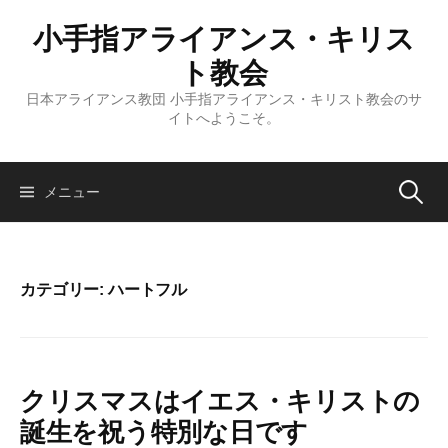
コ
小手指アライアンス・キリス
ン
テ
ト教会
ン
日本アライアンス教団 小手指アライアンス・キリスト教会のサ
ツ
イトへようこそ。
へ
ス
キ
検
メニュー
ッ
プ
索:
カテゴリー:
ハートフル
クリスマスはイエス・キリストの
誕生を祝う特別な日です