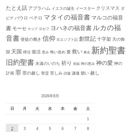
たとえ話
クリスマス
アブラハム
イエスの誕生
ダ
イースター
マタイの福音書
マルコの福音
ペテロ
パウロ
ビデ
ルカの福
ヨハネの福音書
書
モーセ
ヨセフ
ヤコブ
音書
信仰
創世記
十字架
使徒の働き
天の御
出エジプト記
新約聖書
救い
天国
復活
国
律法
愛
恵み
悔い改め
教会
旧約聖書
神の愛
祈り
永遠のいのち
神の
神の恵み
祝福
罪
赦し
計画
罪の赦し
苦しみ
贖い
聖霊
詩篇
謙遜
2026年8月
日
月
火
水
木
金
土
1
2
3
4
5
6
7
8