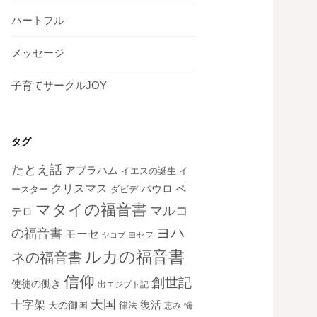
ハートフル
メッセージ
子育てサークルJOY
タグ
たとえ話
アブラハム
イエスの誕生
イ
クリスマス
ペ
パウロ
ダビデ
ースター
マタイの福音書
マルコ
テロ
ヨハ
の福音書
モーセ
ヨセフ
ヤコブ
ルカの福音書
ネの福音書
信仰
創世記
使徒の働き
出エジプト記
天国
十字架
復活
天の御国
律法
恵み
悔