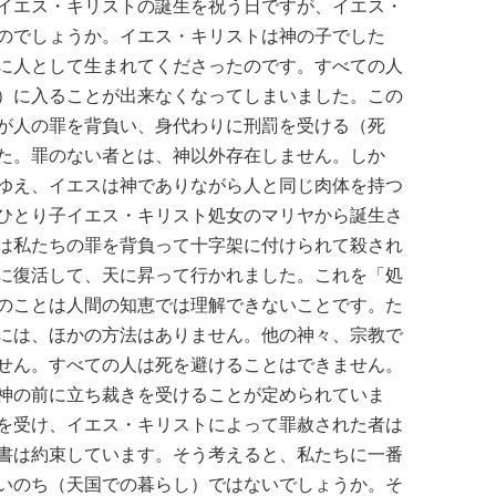
イエス・キリストの誕生を祝う日ですが、イエス・
のでしょうか。イエス・キリストは神の子でした
に人として生まれてくださったのです。すべての人
）に入ることが出来なくなってしまいました。この
が人の罪を背負い、身代わりに刑罰を受ける（死
た。罪のない者とは、神以外存在しません。しか
ゆえ、イエスは神でありながら人と同じ肉体を持つ
ひとり子イエス・キリスト処女のマリヤから誕生さ
は私たちの罪を背負って十字架に付けられて殺され
に復活して、天に昇って行かれました。これを「処
のことは人間の知恵では理解できないことです。た
には、ほかの方法はありません。他の神々、宗教で
せん。すべての人は死を避けることはできません。
神の前に立ち裁きを受けることが定められていま
を受け、イエス・キリストによって罪赦された者は
書は約束しています。そう考えると、私たちに一番
いのち（天国での暮らし）ではないでしょうか。そ