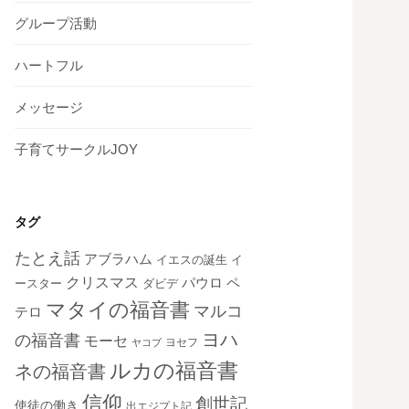
グループ活動
ハートフル
メッセージ
子育てサークルJOY
タグ
たとえ話
アブラハム
イエスの誕生
イ
クリスマス
ペ
パウロ
ダビデ
ースター
マタイの福音書
マルコ
テロ
ヨハ
の福音書
モーセ
ヨセフ
ヤコブ
ルカの福音書
ネの福音書
信仰
創世記
使徒の働き
出エジプト記