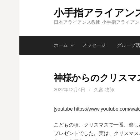
コ
小手指アライアン
ン
テ
日本アライアンス教団 小手指アライア
ン
ツ
ホーム
メッセージ
グループ
へ
ス
キ
ッ
神様からのクリスマ
プ
2022年12月4日
/
久富 牧師
[youtube https://www.youtube.com/wa
こどもの頃、クリスマスで一番、楽し
プレゼントでした。実は、クリスマス