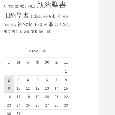
新約聖書
救い
愛
い改め
教会
旧約聖書
祈り
永遠のいのち
祝福
罪
神の愛
神の計画
罪の赦し
神の恵み
赦し
苦しみ
贖い
聖霊
詩篇
謙遜
2026年8月
日
月
火
水
木
金
土
1
2
3
4
5
6
7
8
9
10
11
12
13
14
15
16
17
18
19
20
21
22
23
24
25
26
27
28
29
30
31