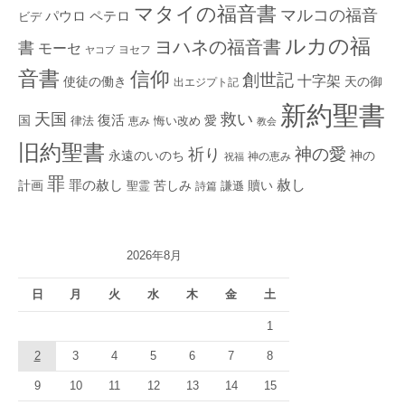
マタイの福音書
マルコの福音
ペテロ
パウロ
ビデ
ルカの福
ヨハネの福音書
書
モーセ
ヨセフ
ヤコブ
音書
信仰
創世記
十字架
使徒の働き
天の御
出エジプト記
新約聖書
救い
天国
復活
国
律法
愛
恵み
悔い改め
教会
旧約聖書
神の愛
祈り
永遠のいのち
神の
神の恵み
祝福
罪
赦し
計画
罪の赦し
苦しみ
贖い
聖霊
詩篇
謙遜
2026年8月
日
月
火
水
木
金
土
1
2
3
4
5
6
7
8
9
10
11
12
13
14
15