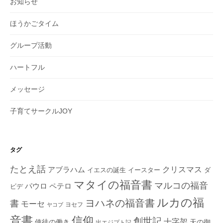
お知らせ
ほうかごタイム
グループ活動
ハートフル
メッセージ
子育てサークルJOY
タグ
たとえ話
クリスマス
アブラハム
イエスの誕生
ダ
イースター
マタイの福音書
マルコの福音
ペテロ
パウロ
ビデ
ルカの福
ヨハネの福音書
書
モーセ
ヨセフ
ヤコブ
音書
信仰
創世記
十字架
使徒の働き
天の御
出エジプト記