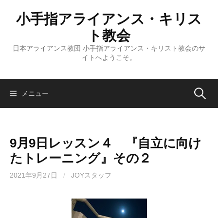
コ
小手指アライアンス・キリス
ン
テ
ト教会
ン
日本アライアンス教団 小手指アライアンス・キリスト教会のサ
ツ
イトへようこそ。
へ
ス
キ
検
メニュー
ッ
プ
索:
9月9日レッスン４ 『自立に向け
たトレーニング』その２
2021年9月27日
/
JOYスタッフ