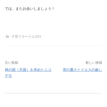
では、またお会いしましょう！
子育てサークルJOY
投
古い投稿
新しい投稿
神の国（天国）を求めたニコ
罪の重さとイエスの赦し
稿
デモ
ナ
ビ
ゲ