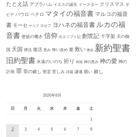
たとえ話
クリスマス
アブラハム
イエスの誕生
ダ
イースター
マタイの福音書
マルコの福音
ペテロ
パウロ
ビデ
ルカの福
ヨハネの福音書
書
モーセ
ヨセフ
ヤコブ
音書
信仰
創世記
十字架
使徒の働き
天の御
出エジプト記
新約聖書
救い
天国
復活
国
律法
愛
恵み
悔い改め
教会
旧約聖書
神の愛
祈り
永遠のいのち
神の
神の恵み
祝福
罪
赦し
計画
罪の赦し
苦しみ
贖い
聖霊
詩篇
謙遜
2026年8月
日
月
火
水
木
金
土
1
2
3
4
5
6
7
8