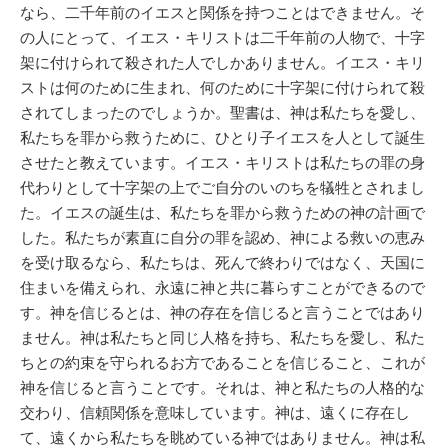
なら、二千年前のイエスと関係を持つことはできません。そ
の人にとって、イエス・キリストは二千年前の人物で、十字
架に付けられて殺された人でしかありません。イエス・キリ
ストは何のために生まれ、何のために十字架に付けられて殺
されてしまったのでしょうか。聖書は、神は私たちを愛し、
私たちを罪から救うために、ひとり子イエスを人として誕生
させたと教えています。イエス・キリストは私たちの罪の身
代わりとして十字架の上でご自分のいのちを犠牲とされまし
た。イエスの誕生は、私たちを罪から救うための神の計画で
した。私たちが素直に自分の罪を認め、神による救いの恵み
を受け取るなら、私たちは、死んで終わりではなく、天国に
住まいを備えられ、永遠に神と共に暮らすことができるので
す。神を信じるとは、神の存在を信じると言うことではあり
ません。神は私たちと同じ人格を持ち、私たちを愛し、私た
ちとの約束を守られるお方であることを信じること、これが
神を信じると言うことです。それは、神と私たちの人格的な
交わり、信頼関係を意味しています。神は、遠くに存在し
て、遠くから私たちを眺めている神ではありません。神は私