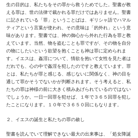
生の目的は、私たちをその罪から救うためでした。聖書が教
える罪は、世の法律で裁かれる罪だけではありません。聖書
に記されている「罪」ということばは、ギリシャ語でハマル
ティアという言葉が使われ、その意味は「的外れ」という意
味があります。聖書では、神の御心から外れた行為を罪と教
えています。当然、物を盗むことも罪ですが、その物を自分
の物にしたいという欲望を抱くことも神は罪に定められま
す。イエスは、姦淫について、情欲を抱いて女性を見た者は
だれでも、心の中で姦淫を犯したのですと教えています。罪
とは、私たちが罪と感じる、感じないに関係なく、神の目を
通して罪かそうでないかが判断されます。そう考えると、私
たちの罪は神様の前に大きく積みあげられているのではない
でしょうか。一日一回罪を犯せば、１年で３６５回罪を犯し
たことになります。１０年で３６５０回にもなります。
２、イエスの誕生と私たちの罪の赦し
聖書を読んでいて理解できない最大の出来事は、「処女降誕