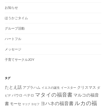
お知らせ
ほうかごタイム
グループ活動
ハートフル
メッセージ
子育てサークルJOY
タグ
たとえ話
クリスマス
アブラハム
イエスの誕生
ダ
イースター
マタイの福音書
マルコの福音
ペテロ
パウロ
ビデ
ルカの福
ヨハネの福音書
書
モーセ
ヨセフ
ヤコブ