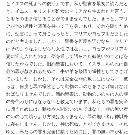
とイエスの死よりの復活」です。私が聖書を最初に読んだと
き、イエス・キリストが処女のマリアから生まれたと言うこ
とをそのまま信じることができませんでした。きっと、マリ
アが他の男性と関係を持って子を身ごもり、それを隠すため
に、聖霊によって身ごもったと、マリアがヨセフをだました
のだと考えました。しかし、聖書を何度も読むなら、マリア
はそのようなふしだらな女性ではないし、ヨセフがマリアを
妻に迎え入れたのは、夢を通して語られた御使いのことばを
信じたからでした。旧約聖書において、イスラエルの民は自
分の罪が赦されるために、牛や羊を祭壇で犠牲としてささげ
ていました。しかし、それは完全な罪の赦しにはならず、彼
らは、何度も罪の犠牲として動物のいのちをささげ続けなけ
ればなりませんでした。新約聖書は、動物のいのちは人の罪
の身代わりにはならないと教えています。私たちの罪を完全
に贖うためには、動物や人間のいのちではなく、罪の無い者
のいのちで贖うより方法はありません。罪の無い者は神以外
に存在しません。しかし、神は死ぬことができません。それ
ゆえ、私たちの罪を完全に贖うためには、罪の無い神が私た