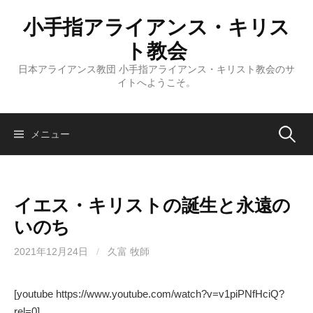
コ
小手指アライアンス・キリス
ン
テ
ト教会
ン
日本アライアンス教団 小手指アライアンス・キリスト教会のサ
ツ
イトへようこそ。
へ
ス
キ
検
メニュー
ッ
プ
索:
イエス・キリストの誕生と永遠の
いのち
2021年12月24日
/
久富 牧師
[youtube https://www.youtube.com/watch?v=v1piPNfHciQ?
rel=0]