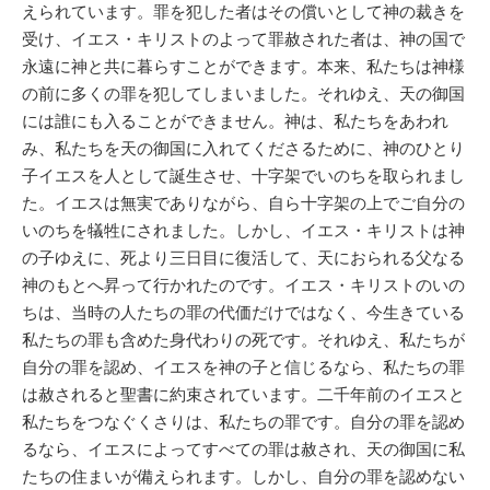
えられています。罪を犯した者はその償いとして神の裁きを
受け、イエス・キリストのよって罪赦された者は、神の国で
永遠に神と共に暮らすことができます。本来、私たちは神様
の前に多くの罪を犯してしまいました。それゆえ、天の御国
には誰にも入ることができません。神は、私たちをあわれ
み、私たちを天の御国に入れてくださるために、神のひとり
子イエスを人として誕生させ、十字架でいのちを取られまし
た。イエスは無実でありながら、自ら十字架の上でご自分の
いのちを犠牲にされました。しかし、イエス・キリストは神
の子ゆえに、死より三日目に復活して、天におられる父なる
神のもとへ昇って行かれたのです。イエス・キリストのいの
ちは、当時の人たちの罪の代価だけではなく、今生きている
私たちの罪も含めた身代わりの死です。それゆえ、私たちが
自分の罪を認め、イエスを神の子と信じるなら、私たちの罪
は赦されると聖書に約束されています。二千年前のイエスと
私たちをつなぐくさりは、私たちの罪です。自分の罪を認め
るなら、イエスによってすべての罪は赦され、天の御国に私
たちの住まいが備えられます。しかし、自分の罪を認めない