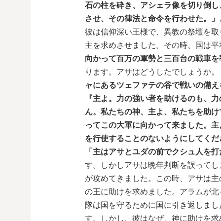
石の柱を砕き、アシェラ像を切り倒し
させ、その律法と命令を行わせた。」
彼は信仰深い王様で、異教の祭壇を取
主を求めさせました。その時、国は平
向かって百万の軍勢と三百台の戦車を
ります。アサはどうしたでしょうか。
ャにあるツェファテの谷で戦いの備え
『主よ。力の強い者を助けるのも、力
ん。私たちの神、主よ、私たちを助け
ってこの大軍に向かって来ました。主
を行使することのないようにしてくだ
「主はアサとユダの前でクシュ人を打
す。しかしアサは晩年判断を誤ってし
が攻めてきました。この時、アサは主
の王に助けを求めました。アラムが北
隊は国を守るために国に引き返しまし
す。しかし、彼はなぜ、神に助けを求