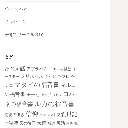
ハートフル
メッセージ
子育てサークルJOY
タグ
たとえ話
アブラハム
イエスの誕生
イ
クリスマス
ペ
パウロ
ダビデ
ースター
マタイの福音書
マルコ
テロ
ヨハ
の福音書
モーセ
ヨセフ
ヤコブ
ルカの福音書
ネの福音書
信仰
創世記
使徒の働き
出エジプト記
天国
十字架
復活
天の御国
律法
恵み
悔