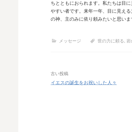
ちとともにおられます。私たちは目に
やすい者です。来年一年、目に見える
の神、主のみに依り頼みたいと思いま
メッセージ
世の力に頼る
,
岩
投
古い投稿
イエスの誕生をお祝いした人々
稿
ナ
ビ
ゲ