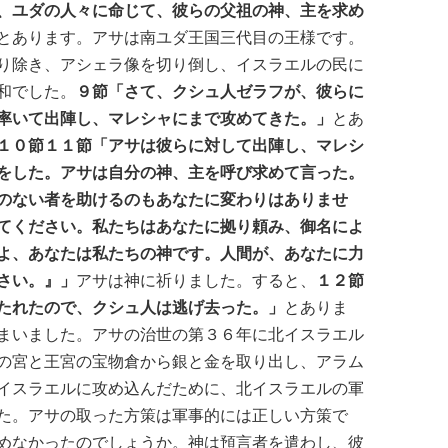
、ユダの人々に命じて、彼らの父祖の神、主を求め
とあります。アサは南ユダ王国三代目の王様です。
り除き、アシェラ像を切り倒し、イスラエルの民に
和でした。
９節「さて、クシュ人ゼラフが、彼らに
率いて出陣し、マレシャにまで攻めてきた。」
とあ
１０節１１節「アサは彼らに対して出陣し、マレシ
をした。アサは自分の神、主を呼び求めて言った。
のない者を助けるのもあなたに変わりはありませ
てください。私たちはあなたに拠り頼み、御名によ
よ、あなたは私たちの神です。人間が、あなたに力
さい。』」
アサは神に祈りました。すると、
１２節
たれたので、クシュ人は逃げ去った。」
とありま
まいました。アサの治世の第３６年に北イスラエル
の宮と王宮の宝物倉から銀と金を取り出し、アラム
イスラエルに攻め込んだために、北イスラエルの軍
た。アサの取った方策は軍事的には正しい方策で
めなかったのでしょうか。神は預言者を遣わし、彼