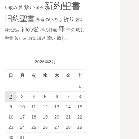
新約聖書
救い
愛
い改め
教会
旧約聖書
祈り
永遠のいのち
祝福
罪
神の愛
神の計画
罪の赦し
神の恵み
赦し
苦しみ
贖い
聖霊
詩篇
謙遜
2026年8月
日
月
火
水
木
金
土
1
2
3
4
5
6
7
8
9
10
11
12
13
14
15
16
17
18
19
20
21
22
23
24
25
26
27
28
29
30
31