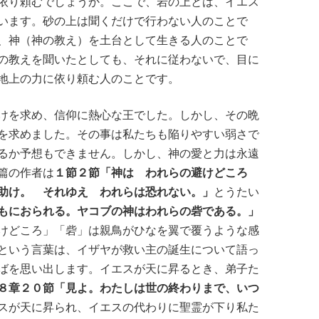
依り頼むでしょうか。ここで、岩の上とは、イエス
います。砂の上は聞くだけで行わない人のことで
、神（神の教え）を土台として生きる人のことで
の教えを聞いたとしても、それに従わないで、目に
地上の力に依り頼む人のことです。
けを求め、信仰に熱心な王でした。しかし、その晩
を求めました。その事は私たちも陥りやすい弱さで
るか予想もできません。しかし、神の愛と力は永遠
篇の作者は
１節２節「神は われらの避けどころ
助け。 それゆえ われらは恐れない。」
とうたい
もにおられる。ヤコブの神はわれらの砦である。」
けどころ」「砦」は親鳥がひなを翼で覆うような感
という言葉は、イザヤが救い主の誕生について語っ
ばを思い出します。イエスが天に昇るとき、弟子た
８章２０節「見よ。わたしは世の終わりまで、いつ
スが天に昇られ、イエスの代わりに聖霊が下り私た