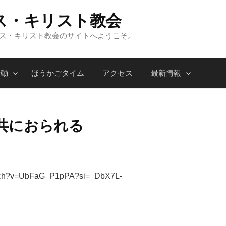
ス・キリスト教会
ンス・キリスト教会のサイトへようこそ。
活動
ほうかごタイム
アクセス
最新情報
共におられる
watch?v=UbFaG_P1pPA?si=_DbX7L-