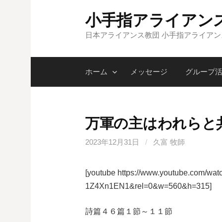
コ
小手指アライアン
ン
テ
日本アライアンス教団 小手指アライア
ン
ツ
ホーム
メッセージ
グループ
へ
ス
キ
ッ
万軍の主はわれらと
プ
2023年12月31日
/
久富 牧師
[youtube https://www.youtube.com/
1Z4Xn1EN1&rel=0&w=560&h=315]
詩篇４６篇１節～１１節