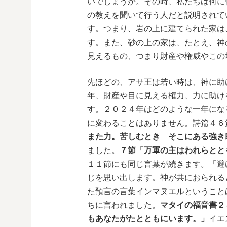
いでしょうか。その時、私たちは何に
の教えを聞いて行う人だと説明されて
す。つまり、岩の上に建てられた家は
す。また、砂の上の家は、たとえ、神
見えるもの、つまり財産や権威やこの
先ほどの、アサ王は若い時は、神に助
年、財産や目に見える権力、力に助け
す。２０２４年はどのような一年にな
に変わることはありません。詩篇４６
また力。苦しむとき そこにある強き
ました。
７節「万軍の主はわれらとと
１１節にも同じ言葉が続きます。「避
じを思い出します。神が共におられる
た預言の言葉インマヌエルということ
ちに言われました。
マタイの福音書２
もあなたがたとともにいます。」
イエ