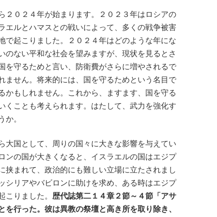
ら２０２４年が始まります。２０２３年はロシアの
ラエルとハマスとの戦いによって、多くの戦争被害
地で起こりました。２０２４年はどのような年にな
いのない平和な社会を望みますが、現状を見るとさ
国を守るためと言い、防衛費がさらに増やされるで
れません。将来的には、国を守るためという名目で
るかもしれません。これから、ますます、国を守る
いくことも考えられます。はたして、武力を強化す
うか。
ら大国として、周りの国々に大きな影響を与えてい
ロンの国が大きくなると、イスラエルの国はエジプ
に挟まれて、政治的にも難しい立場に立たされまし
ッシリアやバビロンに助けを求め、ある時はエジプ
起こりました。
歴代誌第二１４章２節～４節「アサ
とを行った。彼は異教の祭壇と高き所を取り除き、