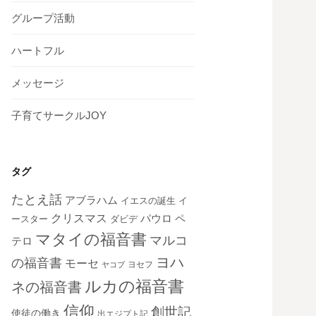
グループ活動
ハートフル
メッセージ
子育てサークルJOY
タグ
たとえ話
アブラハム
イエスの誕生
イ
クリスマス
ペ
パウロ
ダビデ
ースター
マタイの福音書
マルコ
テロ
ヨハ
の福音書
モーセ
ヨセフ
ヤコブ
ルカの福音書
ネの福音書
信仰
創世記
使徒の働き
出エジプト記