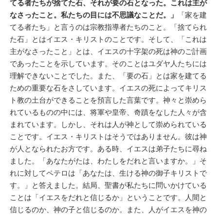
てる者たちが捨てた石、それが要の石となった。これは主が
なさったこと。私たちの目には不思議なことだ。」
「家を建
てる者たち」と言うのは宗教指導者たちのこと。「捨てられ
た石」とはイエス・キリストのことです。そして、「これは
主がなさったこと」とは、イエスの十字架の死は神のご計画
であったことを示しています。そのことはユダヤ人たちには
理解できないことでした。また、「要の石」とは家を建てる
ための重要な石をさしています。イエスの死によってキリス
ト教の土台ができることを預言した言葉です。神々と崇めら
れているものの中には、将軍や皇帝、奇蹟をなした人々が含
まれています。しかし、それは人が神として崇められている
ことです。イエス・キリストはそうではありません。彼は神
が人となられたお方です。ある時、イエスは弟子たちに尋ね
ました。「あなたがたは、わたしをだれと言いますか。」そ
れに対してペテロは「あなたは、生ける神の御子キリストで
す。」と答えました。結局、聖書が私たちに問いかけている
ことは「イエスをだれと信じるか」ということです。人間と
信じるのか、神の子と信じるのか。また、人がイエスを神の