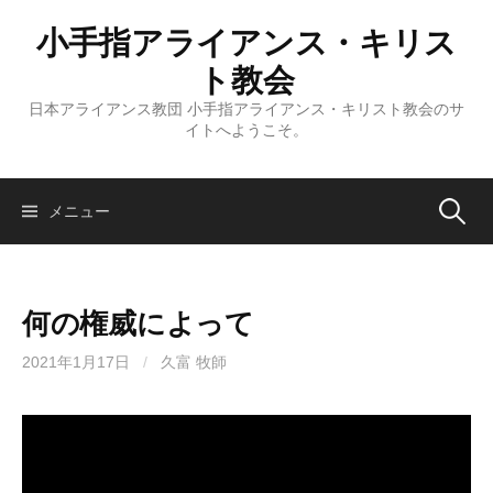
コ
小手指アライアンス・キリス
ン
テ
ト教会
ン
日本アライアンス教団 小手指アライアンス・キリスト教会のサ
ツ
イトへようこそ。
へ
ス
キ
検
メニュー
ッ
プ
索:
何の権威によって
2021年1月17日
/
久富 牧師