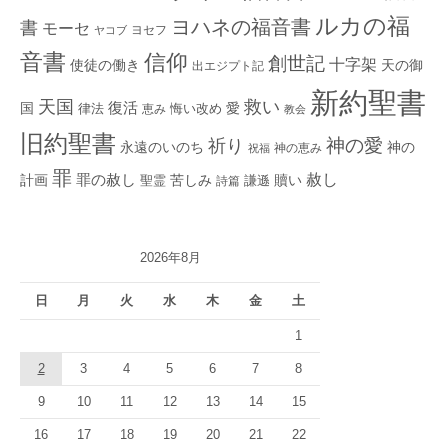
ルカの福
ヨハネの福音書
書
モーセ
ヨセフ
ヤコブ
音書
信仰
創世記
十字架
使徒の働き
天の御
出エジプト記
新約聖書
救い
天国
復活
国
律法
愛
恵み
悔い改め
教会
旧約聖書
神の愛
祈り
永遠のいのち
神の
神の恵み
祝福
罪
赦し
計画
罪の赦し
苦しみ
贖い
聖霊
詩篇
謙遜
2026年8月
日
月
火
水
木
金
土
1
2
3
4
5
6
7
8
9
10
11
12
13
14
15
16
17
18
19
20
21
22