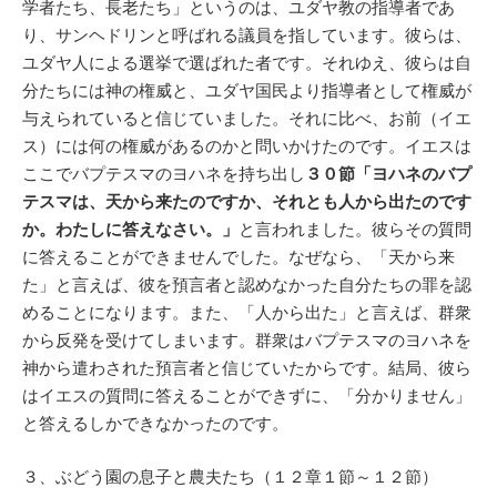
学者たち、長老たち」というのは、ユダヤ教の指導者であ
り、サンヘドリンと呼ばれる議員を指しています。彼らは、
ユダヤ人による選挙で選ばれた者です。それゆえ、彼らは自
分たちには神の権威と、ユダヤ国民より指導者として権威が
与えられていると信じていました。それに比べ、お前（イエ
ス）には何の権威があるのかと問いかけたのです。イエスは
ここでバプテスマのヨハネを持ち出し
３０節「ヨハネのバプ
テスマは、天から来たのですか、それとも人から出たのです
か。わたしに答えなさい。」
と言われました。彼らその質問
に答えることができませんでした。なぜなら、「天から来
た」と言えば、彼を預言者と認めなかった自分たちの罪を認
めることになります。また、「人から出た」と言えば、群衆
から反発を受けてしまいます。群衆はバプテスマのヨハネを
神から遣わされた預言者と信じていたからです。結局、彼ら
はイエスの質問に答えることができずに、「分かりません」
と答えるしかできなかったのです。
３、ぶどう園の息子と農夫たち（１２章１節～１２節）