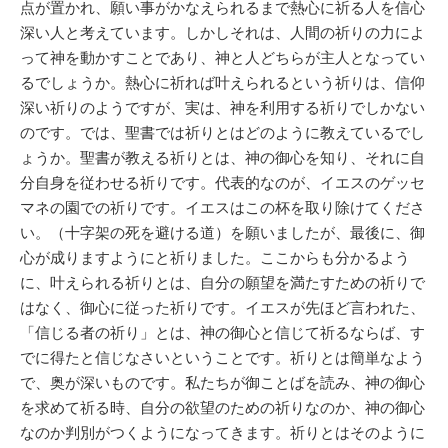
点が置かれ、願い事がかなえられるまで熱心に祈る人を信心
深い人と考えています。しかしそれは、人間の祈りの力によ
って神を動かすことであり、神と人どちらが主人となってい
るでしょうか。熱心に祈れば叶えられるという祈りは、信仰
深い祈りのようですが、実は、神を利用する祈りでしかない
のです。では、聖書では祈りとはどのように教えているでし
ょうか。聖書が教える祈りとは、神の御心を知り、それに自
分自身を従わせる祈りです。代表的なのが、イエスのゲッセ
マネの園での祈りです。イエスはこの杯を取り除けてくださ
い。（十字架の死を避ける道）を願いましたが、最後に、御
心が成りますようにと祈りました。ここからも分かるよう
に、叶えられる祈りとは、自分の願望を満たすための祈りで
はなく、御心に従った祈りです。イエスが先ほど言われた、
「信じる者の祈り」とは、神の御心と信じて祈るならば、す
でに得たと信じなさいということです。祈りとは簡単なよう
で、奥が深いものです。私たちが御ことばを読み、神の御心
を求めて祈る時、自分の欲望のための祈りなのか、神の御心
なのか判別がつくようになってきます。祈りとはそのように