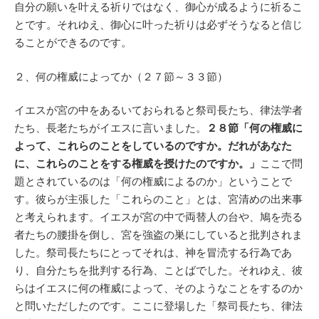
自分の願いを叶える祈りではなく、御心が成るように祈るこ
とです。それゆえ、御心に叶った祈りは必ずそうなると信じ
ることができるのです。
２、何の権威によってか（２７節～３３節）
イエスが宮の中をあるいておられると祭司長たち、律法学者
たち、長老たちがイエスに言いました。
２８節「何の権威に
よって、これらのことをしているのですか。だれがあなた
に、これらのことをする権威を授けたのですか。」
ここで問
題とされているのは「何の権威によるのか」ということで
す。彼らが主張した「これらのこと」とは、宮清めの出来事
と考えられます。イエスが宮の中で両替人の台や、鳩を売る
者たちの腰掛を倒し、宮を強盗の巣にしていると批判されま
した。祭司長たちにとってそれは、神を冒涜する行為であ
り、自分たちを批判する行為、ことばでした。それゆえ、彼
らはイエスに何の権威によって、そのようなことをするのか
と問いただしたのです。ここに登場した「祭司長たち、律法