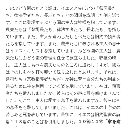
このぶどう園のたとえ話は、イエスと先ほどの「祭司長た
ち、律法学者たち、長老たち」との関係を説明した例え話で
す。ここに登場するぶどう園の主人は神様を指しています。
農夫たちは「祭司長たち、律法学者たち、長老たち」を指し
ています。また、主人が遣わしたしもべたちは旧約の預言者
たちを指しています。また、農夫たちに殺される主人の息子
はイエス・キリストを指しています。ぶどう園の主人は、農
夫たちにぶどう園の管理を任せて旅立ちました。収穫の時
に、主人はしもべを農夫たちのところに遣わしますが、彼ら
はそのしもべを打ち叩いて送り返したとあります。それは、
祭司たち（宗教指導者たちが）が神に背き自分たちの利益を
得るために神を利用している姿を示しています。神は、預言
者たちを遣わしましたが、彼らはその声に耳を傾けませんで
した。そこで、主人は愛する息子を遣わしますが。彼らはそ
の息子をも殺してしまいました。これは、イエスの十字架の
苦しみと死を表しています。最後に、イエスは旧約聖書の詩
篇１１８篇のことばを引用しました。
１０節１１節「家を建