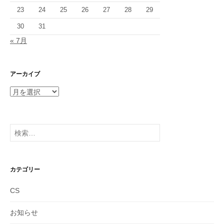
23
24
25
26
27
28
29
30
31
« 7月
アーカイブ
ア
ー
カ
イ
検
ブ
索:
カテゴリー
CS
お知らせ