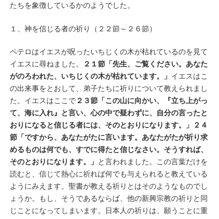
たちを象徴しているかのようでした。
１、神を信じる者の祈り（２２節～２６節）
ペテロはイエスが呪ったいちじくの木が枯れているのを見て
イエスに尋ねました。
２１節「先生、ご覧ください。あなた
がのろわれた、いちじくの木が枯れています。」
イエスはこ
の出来事をとおして、弟子たちに祈りについて教えられまし
た。イエスはここで
２３節「この山に向かい、『立ち上がっ
て、海に入れ』と言い、心の中で疑わずに、自分の言ったと
おりになると信じる者には、そのとおりになります。」２４
節「ですから、あなたがたに言います。あなたがたが祈り求
めるものは何でも、すでに得たと信じなさい。そうすれば、
そのとおりになります。」
と言われました。この言葉だけを
読むと、信じて熱心に祈れば何でも与えられると教えている
ようにみえます。聖書が教える祈りとはそのようなものでし
ょうか。もし、そうであるならば、他の新興宗教の祈りと同
じことになってしまいます。日本人の祈りは、願うことに重