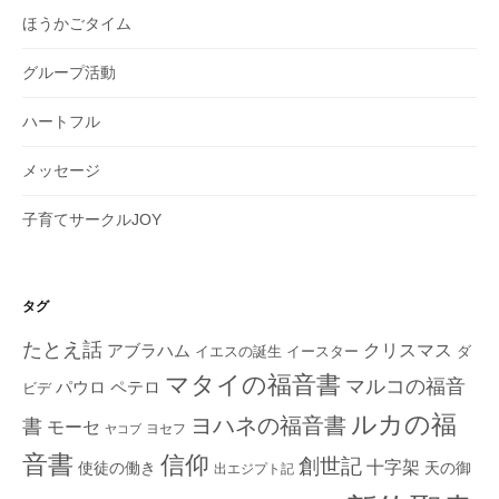
ほうかごタイム
グループ活動
ハートフル
メッセージ
子育てサークルJOY
タグ
たとえ話
クリスマス
アブラハム
イエスの誕生
ダ
イースター
マタイの福音書
マルコの福音
ペテロ
パウロ
ビデ
ルカの福
ヨハネの福音書
書
モーセ
ヨセフ
ヤコブ
音書
信仰
創世記
十字架
使徒の働き
天の御
出エジプト記