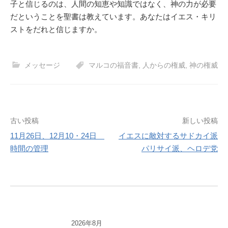
子と信じるのは、人間の知恵や知識ではなく、神の力が必要
だということを聖書は教えています。あなたはイエス・キリ
ストをだれと信じますか。
メッセージ
マルコの福音書
,
人からの権威
,
神の権威
投
古い投稿
新しい投稿
11月26日、12月10・24日
イエスに敵対するサドカイ派
稿
時間の管理
パリサイ派、ヘロデ党
ナ
ビ
ゲ
ー
2026年8月