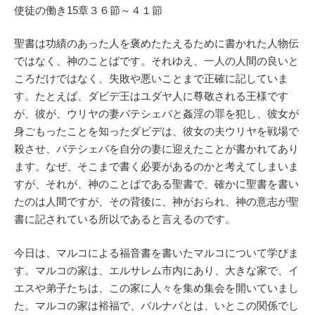
使徒の働き15章３６節～４１節
聖書は功績のあった人を褒めたたえるために書かれた人物伝
ではなく、神のことばです。それゆえ、一人の人間の良いと
ころだけではなく、失敗や悪いことまで正確に記していま
す。たとえば、ダビデ王はユダヤ人に尊敬される王様です
が、彼が、ウリヤの妻バテシェバと姦淫の罪を犯し、彼女が
身ごもったことを知ったダビデは、彼女の夫ウリヤを戦場で
殺させ、バテシェバを自分の妻に迎えたことが書かれてあり
ます。なぜ、そこまで書く必要があるのかと考えてしまいま
すが、それが、神のことばである聖書で、確かに聖書を書い
たのは人間ですが、その背後に、神がおられ、神の意志が聖
書に記されている所以であると言えるのです。
今日は、マルコによる福音書を書いたマルコについて学びま
す。マルコの家は、エルサレム市内にあり、大きな家で、イ
エスや弟子たちは、この家に人々を集め集会を開いていまし
た。マルコの家は裕福で、バルナバとは、いとこの関係でし