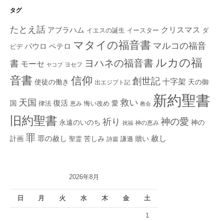
タグ
たとえ話
クリスマス
アブラハム
イエスの誕生
ダ
イースター
マタイの福音書
マルコの福音
ペテロ
パウロ
ビデ
ルカの福
ヨハネの福音書
書
モーセ
ヨセフ
ヤコブ
音書
信仰
創世記
十字架
使徒の働き
天の御
出エジプト記
新約聖書
救い
天国
復活
国
律法
愛
恵み
悔い改め
教会
旧約聖書
神の愛
祈り
永遠のいのち
神の
神の恵み
祝福
罪
赦し
計画
罪の赦し
苦しみ
贖い
聖霊
詩篇
謙遜
2026年8月
日
月
火
水
木
金
土
1