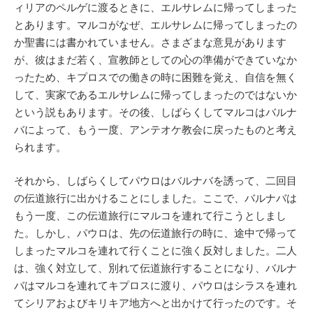
ィリアのペルゲに渡るときに、エルサレムに帰ってしまった
とあります。マルコがなぜ、エルサレムに帰ってしまったの
か聖書には書かれていません。さまざまな意見があります
が、彼はまだ若く、宣教師としての心の準備ができていなか
ったため、キプロスでの働きの時に困難を覚え、自信を無く
して、実家であるエルサレムに帰ってしまったのではないか
という説もあります。その後、しばらくしてマルコはバルナ
バによって、もう一度、アンテオケ教会に戻ったものと考え
られます。
それから、しばらくしてパウロはバルナバを誘って、二回目
の伝道旅行に出かけることにしました。ここで、バルナバは
もう一度、この伝道旅行にマルコを連れて行こうとしまし
た。しかし、パウロは、先の伝道旅行の時に、途中で帰って
しまったマルコを連れて行くことに強く反対しました。二人
は、強く対立して、別れて伝道旅行することになり、バルナ
バはマルコを連れてキプロスに渡り、パウロはシラスを連れ
てシリアおよびキリキア地方へと出かけて行ったのです。そ