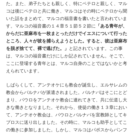
た。また、弟子たちとも親しく、特にペテロと親しく、マル
コは後にペテロと共に働き、マルコはその時にペテロから聞
いた話をまとめて、マルコの福音書を書いたと言われていま
す。マルコの福音書の１４章５１節５２節に
「ある青年が、
からだに亜麻布を一枚まとっただけでイエスについて行った
ところ、人々が彼を捕らえようとした。すると、彼は亜麻布
を脱ぎ捨てて、裸で逃げた。」
と記されています。この事
は、マルコの福音書だけにしか記されていません。そこで、
ここに登場する青年とは、マルコ自身のことではないかと考
えられています。
しばらくして、アンテオケにも教会が誕生し、エルサレムの
教会からバルナバが派遣されました。バルナバはそこにとど
まり、パウロをアンテオケ教会に連れてきて、共に伝道し大
きな働きとなりました。それから、使徒の働き１３章におい
て、アンテオケ教会は、パウロとバルナバを宣教師としてキ
プロスに送り出しました。その時に、マルコも助手としてこ
の働きに参加しました。しかし、マルコはパポスからパンフ