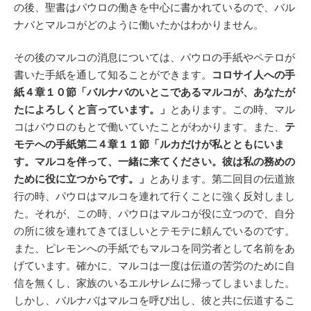
の後、聖書はパウロの働きを中心に書かれているので、バル
ナバとマルコがどのように働いたかはわかりません。
その後のマルコの消息については、パウロの手紙やペテロが
書いた手紙を通して知ることができます。
コロサイ人への手
紙４章１０節「バルナバのいとこであるマルコが、あなたが
たによろしくと言っています。」
とあります。この時、マル
コはパウロのもとで働いていたことがわかります。また、
テ
モテへの手紙第二４章１１節「ルカだけが私とともにいま
す。マルコを伴って、一緒に来てください。彼は私の務めの
ために役に立つからです。」
とあります。第二回目の伝道旅
行の時、パウロはマルコを連れて行くことに強く反対しまし
た。それが、この時、パウロはマルコが役に立つので、自分
の所に彼を連れてきてほしいとテモテに頼んでいるのです。
また、ピレモンへの手紙でもマルコを同労者として名前をあ
げています。確かに、マルコは一度は伝道の苦労のために自
信を無くし、家族のいるエルサレムに帰ってしまいました。
しかし、バルナバはマルコを呼び出し、彼と共に伝道するこ