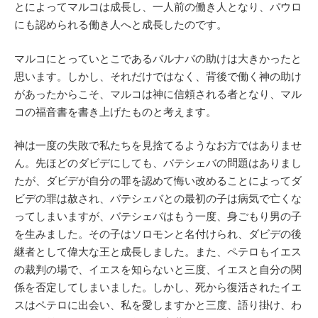
とによってマルコは成長し、一人前の働き人となり、パウロ
にも認められる働き人へと成長したのです。
マルコにとっていとこであるバルナバの助けは大きかったと
思います。しかし、それだけではなく、背後で働く神の助け
があったからこそ、マルコは神に信頼される者となり、マル
コの福音書を書き上げたものと考えます。
神は一度の失敗で私たちを見捨てるようなお方ではありませ
ん。先ほどのダビデにしても、バテシェバの問題はありまし
たが、ダビデが自分の罪を認めて悔い改めることによってダ
ビデの罪は赦され、バテシェバとの最初の子は病気で亡くな
ってしまいますが、バテシェバはもう一度、身ごもり男の子
を生みました。その子はソロモンと名付けられ、ダビデの後
継者として偉大な王と成長しました。また、ペテロもイエス
の裁判の場で、イエスを知らないと三度、イエスと自分の関
係を否定してしまいました。しかし、死から復活されたイエ
スはペテロに出会い、私を愛しますかと三度、語り掛け、わ