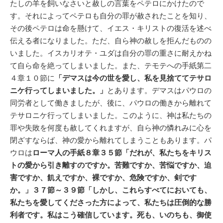
たしの羊を飼いなさいと赦しの言葉をペテロにかけたので
す。それによってペテロも自分の罪が赦されたことを知り、
その後ペテロは命を懸けて、イエス・キリストの復活を述べ
伝える者になりました。ただ、自ら神の赦しを拒んだものの
いました。イスカリオテ・ユダは自分の罪の重さに耐えかね
て自ら命を絶ってしまいました。また、テモテへの手紙第二
４章１０節に
「デマスは今の世を愛し、私を見捨ててテサロ
ニケ行ってしまいました。」
とあります。デマスはパウロの
同労者として働きましたが、後に、パウロの働きから離れて
テサロニケ行ってしまいました。このように、神は私たちの
罪や失敗を何度も赦してくれますが、自ら神の憐れみに心を
閉ざすならば、神の愛から離れてしまうこともあります。パ
ウロは
ローマ人の手紙８章３５節「だれが、私たちをキリス
トの愛から引き離すのですか。苦難ですか、苦悩ですか、迫
害ですか、飢えですか、裸ですか、危険ですか、剣です
か。」３７節～３９節「しかし、これらすべてにおいても、
私たちを愛してくださった方によって、私たちは圧倒的な勝
利者です。私はこう確信しています。死も、いのちも、御使