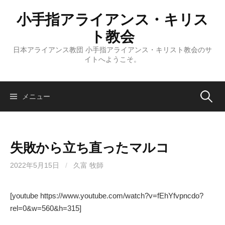
コ
小手指アライアンス・キリス
ン
テ
ト教会
ン
日本アライアンス教団 小手指アライアンス・キリスト教会のサ
ツ
イトへようこそ。
へ
ス
キ
検
メニュー
ッ
プ
索:
失敗から立ち直ったマルコ
2022年5月15日
/
久富 牧師
[youtube https://www.youtube.com/watch?v=fEhYfvpncdo?
rel=0&w=560&h=315]