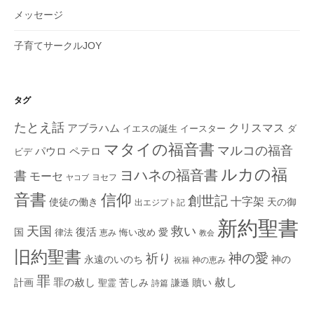
メッセージ
子育てサークルJOY
タグ
たとえ話
クリスマス
アブラハム
イエスの誕生
ダ
イースター
マタイの福音書
マルコの福音
ペテロ
パウロ
ビデ
ルカの福
ヨハネの福音書
書
モーセ
ヨセフ
ヤコブ
音書
信仰
創世記
十字架
使徒の働き
天の御
出エジプト記
新約聖書
救い
天国
復活
国
律法
愛
恵み
悔い改め
教会
旧約聖書
神の愛
祈り
永遠のいのち
神の
神の恵み
祝福
罪
赦し
計画
罪の赦し
苦しみ
贖い
聖霊
詩篇
謙遜