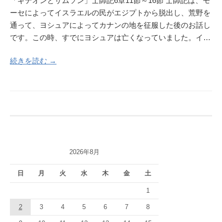
「ギデオンとサムソン」士師記6章11節～16節 士師記は、モ
ーセによってイスラエルの民がエジプトから脱出し、荒野を
通って、ヨシュアによってカナンの地を征服した後のお話し
です。この時、すでにヨシュアは亡くなっていました。イ…
続きを読む →
2026年8月
日
月
火
水
木
金
土
1
2
3
4
5
6
7
8