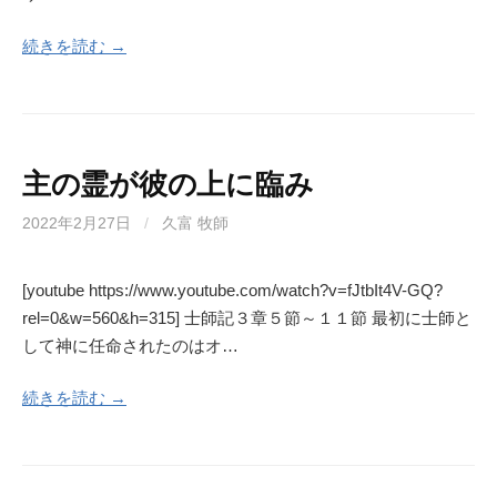
続きを読む →
主の霊が彼の上に臨み
2022年2月27日
/
久富 牧師
[youtube https://www.youtube.com/watch?v=fJtbIt4V-GQ?
rel=0&w=560&h=315] 士師記３章５節～１１節 最初に士師と
して神に任命されたのはオ…
続きを読む →