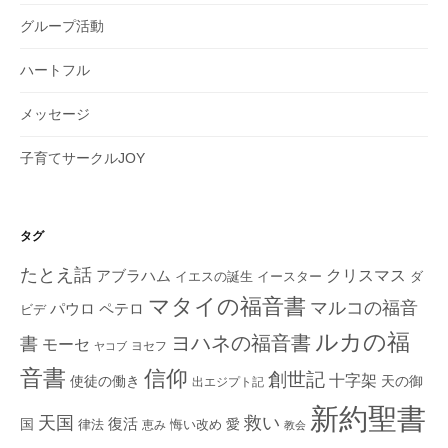
グループ活動
ハートフル
メッセージ
子育てサークルJOY
タグ
たとえ話
クリスマス
アブラハム
イエスの誕生
ダ
イースター
マタイの福音書
マルコの福音
ペテロ
パウロ
ビデ
ルカの福
ヨハネの福音書
書
モーセ
ヨセフ
ヤコブ
音書
信仰
創世記
十字架
使徒の働き
天の御
出エジプト記
新約聖書
救い
天国
復活
国
律法
愛
恵み
悔い改め
教会