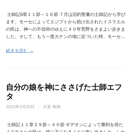
士師記6章１１節～１６節 ７月は旧約聖書の士師記から学び
ます。モーセによってエジプトから助け出されたイスラエル
の民は、神への不信仰のゆえに４０年荒野をさまよい歩きま
した。そして、もう一度カナンの地に近づいた時、モーセ…
続きを読む →
自分の娘を神にささげた士師エフ
タ
2022年3月20日
/
久富 牧師
士師記１１章２９節～４０節 ギデオンによって勝利を得た
イスラエルの民は、彼に王になるように申し出ました。しか