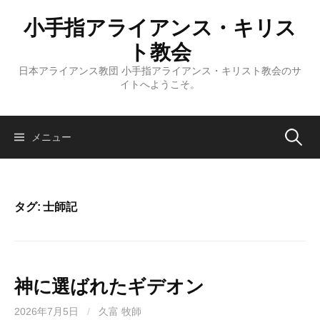
コ
小手指アライアンス・キリス
ン
テ
ト教会
ン
日本アライアンス教団 小手指アライアンス・キリスト教会のサ
ツ
イトへようこそ。
へ
ス
キ
検
メニュー
ッ
プ
索:
タグ:
士師記
神に選ばれたギデオン
2026年7月5日
/
久富 牧師