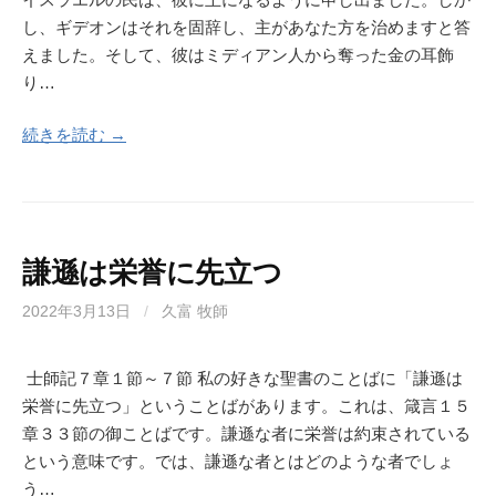
し、ギデオンはそれを固辞し、主があなた方を治めますと答
えました。そして、彼はミディアン人から奪った金の耳飾
り…
続きを読む →
謙遜は栄誉に先立つ
2022年3月13日
/
久富 牧師
士師記７章１節～７節 私の好きな聖書のことばに「謙遜は
栄誉に先立つ」ということばがあります。これは、箴言１５
章３３節の御ことばです。謙遜な者に栄誉は約束されている
という意味です。では、謙遜な者とはどのような者でしょ
う…