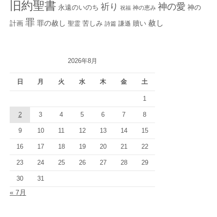
旧約聖書
神の愛
祈り
永遠のいのち
神の
神の恵み
祝福
罪
赦し
計画
罪の赦し
苦しみ
贖い
聖霊
詩篇
謙遜
2026年8月
日
月
火
水
木
金
土
1
2
3
4
5
6
7
8
9
10
11
12
13
14
15
16
17
18
19
20
21
22
23
24
25
26
27
28
29
30
31
« 7月