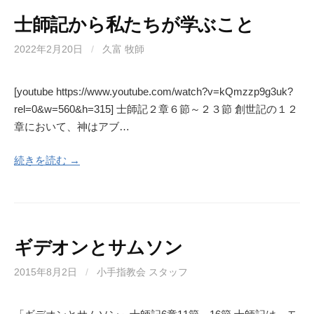
士師記から私たちが学ぶこと
2022年2月20日
/
久富 牧師
[youtube https://www.youtube.com/watch?v=kQmzzp9g3uk?
rel=0&w=560&h=315] 士師記２章６節～２３節 創世記の１２
章において、神はアブ…
続きを読む →
ギデオンとサムソン
2015年8月2日
/
小手指教会 スタッフ