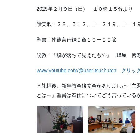
2025年２月９日（日） １０時１５分より
讃美歌：２８、５１２、Ⅰー２４９、Ⅰー４
聖書：使徒言行録９章１０ー２２節
説教：「鱗が落ちて見えたもの」 蜂屋 博
www.youtube.com/@user-tsuchurch
クリック
＊礼拝後、新年教会修養会がありました。主
とは～」聖書は奉仕についてどう言っている