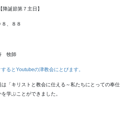
 【降誕節第７主日】
９８、８８
寿 牧師
するとYoutubeの津教会にとびます。
題は「キリストと教会に仕える～私たちにとっての奉仕
かを学ぶことができました。