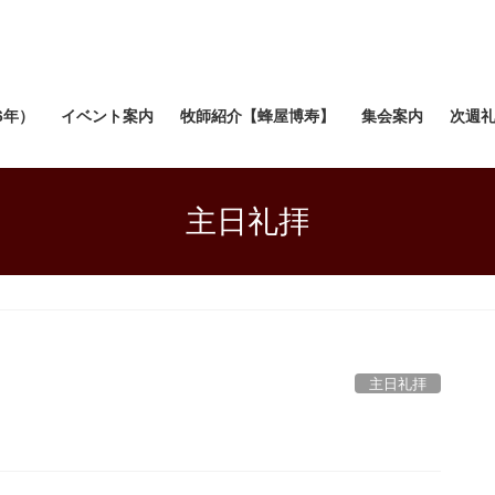
6年）
イベント案内
牧師紹介【蜂屋博寿】
集会案内
次週
主日礼拝
主日礼拝