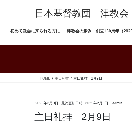
コ
ナ
ン
ビ
日本基督教団 津教会
テ
ゲ
ン
ー
初めて教会に来られる方に
津教会の歩み 創立130周年（202
ツ
シ
へ
ョ
ス
ン
キ
に
ッ
移
プ
動
HOME
主日礼拝
主日礼拝 2月9日
2025年2月9日
/ 最終更新日時 :
2025年2月9日
admin
主日礼拝 2月9日