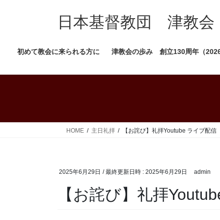
コ
ナ
ン
ビ
日本基督教団 津教会
テ
ゲ
ン
ー
初めて教会に来られる方に
津教会の歩み 創立130周年（202
ツ
シ
へ
ョ
ス
ン
キ
に
ッ
移
プ
動
HOME
主日礼拝
【お詫び】礼拝Youtube ライブ配信
2025年6月29日
/ 最終更新日時 :
2025年6月29日
admin
【お詫び】礼拝Youtu