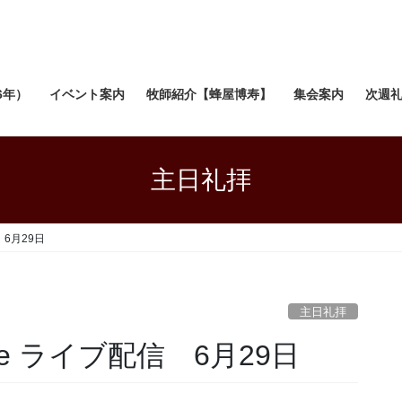
6年）
イベント案内
牧師紹介【蜂屋博寿】
集会案内
次週
主日礼拝
 6月29日
主日礼拝
be ライブ配信 6月29日