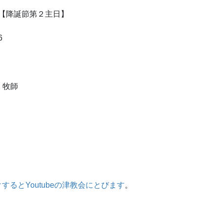
 【降誕節第２主日】
6
 牧師
するとYoutubeの津教会にとびます
。