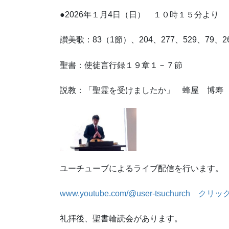
●2026年１月4日（日） １０時１５分より
讃美歌：83（1節）、204、277、529、79、2
聖書：使徒言行録１９章１－７節
説教：「聖霊を受けましたか」 蜂屋 博寿
ユーチューブによるライブ配信を行います。
www.youtube.com/@user-tsuchurch
クリック
礼拝後、聖書輪読会があります。