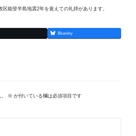
部教区能登半島地震2年を覚えての礼拝があります。
Bluesky
ん。
※
が付いている欄は必須項目です