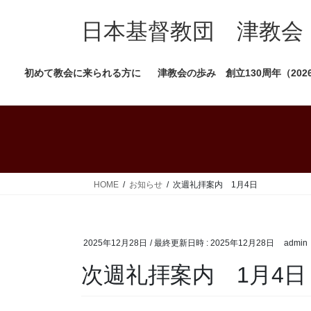
コ
ナ
ン
ビ
日本基督教団 津教会
テ
ゲ
ン
ー
初めて教会に来られる方に
津教会の歩み 創立130周年（202
ツ
シ
へ
ョ
ス
ン
キ
に
ッ
移
プ
動
HOME
お知らせ
次週礼拝案内 1月4日
2025年12月28日
/ 最終更新日時 :
2025年12月28日
admin
次週礼拝案内 1月4日