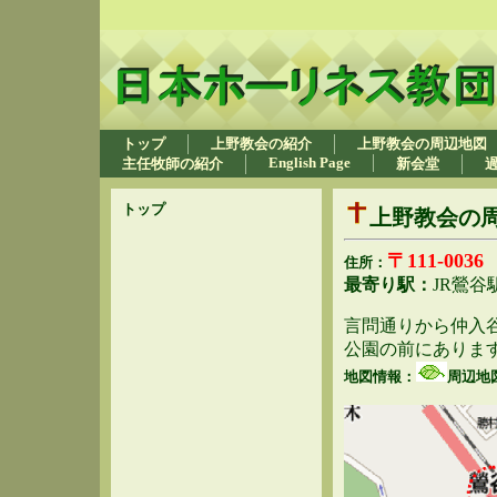
トップ
上野教会の紹介
上野教会の周辺地図
English Page
主任牧師の紹介
新会堂
トップ
上野教会の
〒111-00
住所：
最寄り駅：
JR鶯
言問通りから仲入
公園の前にあり
地図情報：
周辺地