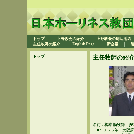
トップ
上野教会の紹介
上野教会の周辺地図
English Page
主任牧師の紹介
新会堂
トップ
主任牧師の紹
名前：
松本 順牧師 (
■
１９６６年 大阪府