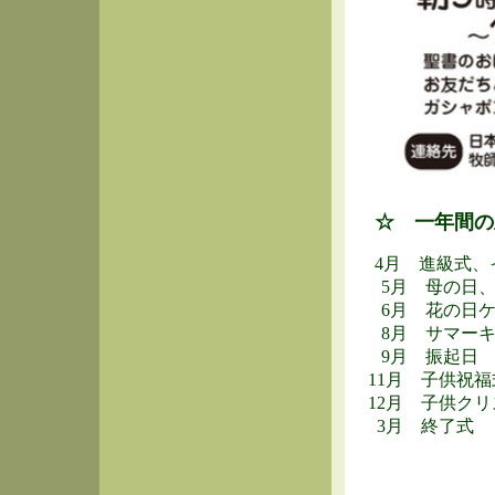
☆ 一年間の
4月 進級式、
5月 母の日、
6月 花の日ケ
8月 サマーキ
9月 振起日
11月 子供祝福
12月 子供クリ
3月 終了式