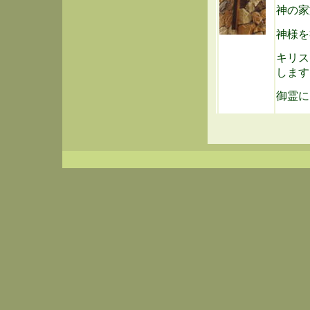
神の家
神様を
キリス
します
御霊に