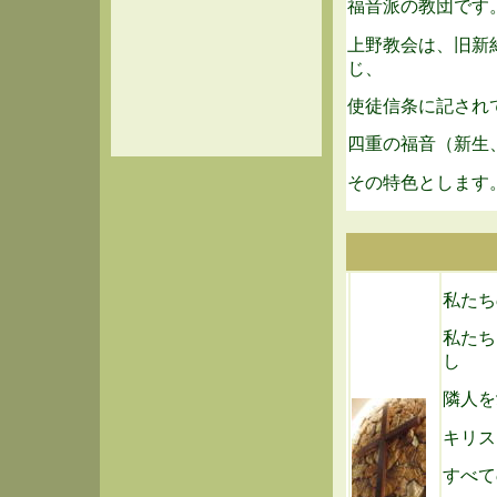
福音派の教団です
上野教会は、旧新
じ、
使徒信条に記され
四重の福音（新生
その特色とします
私たち
私たち
し
隣人を
キリス
すべて