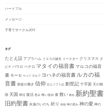
ハートフル
メッセージ
子育てサークルJOY
タグ
たとえ話
クリスマス
アブラハム
イエスの誕生
ダ
イースター
マタイの福音書
マルコの福音
ペテロ
パウロ
ビデ
ルカの福
ヨハネの福音書
書
モーセ
ヨセフ
ヤコブ
音書
信仰
創世記
十字架
使徒の働き
天の御
出エジプト記
新約聖書
救い
天国
復活
国
律法
愛
恵み
悔い改め
教会
旧約聖書
神の愛
祈り
永遠のいのち
神の
神の恵み
祝福