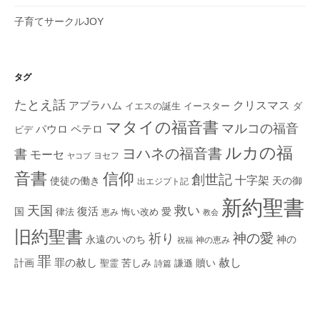
子育てサークルJOY
タグ
たとえ話
クリスマス
アブラハム
イエスの誕生
ダ
イースター
マタイの福音書
マルコの福音
ペテロ
パウロ
ビデ
ルカの福
ヨハネの福音書
書
モーセ
ヨセフ
ヤコブ
音書
信仰
創世記
十字架
使徒の働き
天の御
出エジプト記
新約聖書
救い
天国
復活
国
律法
愛
恵み
悔い改め
教会
旧約聖書
神の愛
祈り
永遠のいのち
神の
神の恵み
祝福
罪
赦し
計画
罪の赦し
苦しみ
贖い
聖霊
詩篇
謙遜