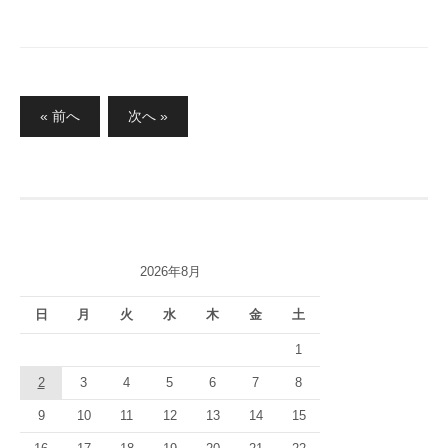
投
« 前へ
次へ »
稿
の
ペ
ー
ジ
2026年8月
送
り
日
月
火
水
木
金
土
1
2
3
4
5
6
7
8
9
10
11
12
13
14
15