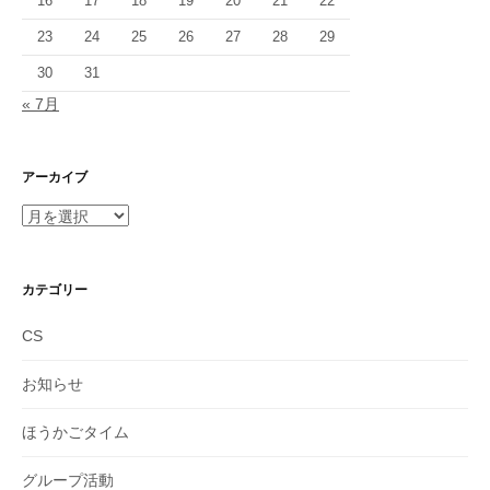
16
17
18
19
20
21
22
23
24
25
26
27
28
29
30
31
« 7月
アーカイブ
ア
ー
カ
イ
カテゴリー
ブ
CS
お知らせ
ほうかごタイム
グループ活動