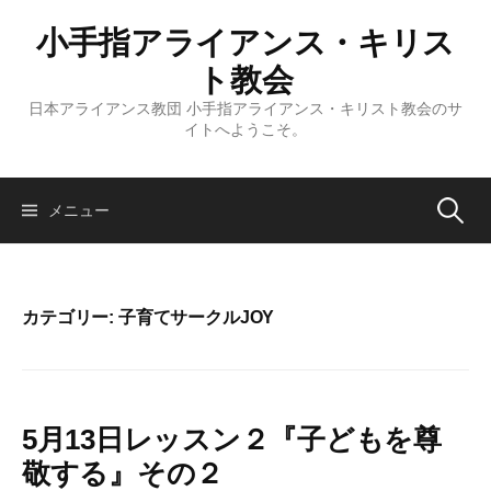
コ
小手指アライアンス・キリス
ン
テ
ト教会
ン
日本アライアンス教団 小手指アライアンス・キリスト教会のサ
ツ
イトへようこそ。
へ
ス
キ
検
メニュー
ッ
プ
索:
カテゴリー:
子育てサークルJOY
5月13日レッスン２『子どもを尊
敬する』その２