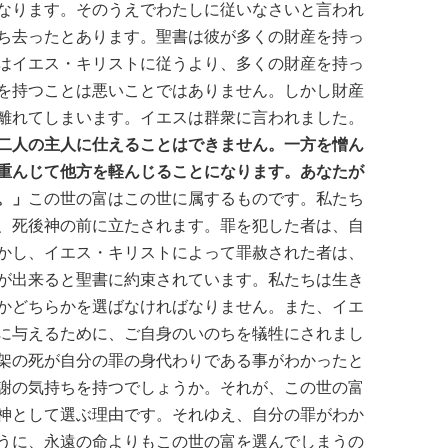
なります。そのうえでわたしに従いなさいと言われ
ち去ったとあります。聖書は彼が多くの財産を持っ
はイエス・キリストに従うより、多くの財産を持っ
を持つことは悪いことではありません。しかし財産
離れてしまいます。イエスは群衆に言われました。
二人の主人に仕えることはできません。一方を憎ん
重んじて他方を軽んじることになります。あなたが
。」
この世の富はこの世に属するものです。私たち
、死後神の前に立たされます。罪を犯した者は、自
かし、イエス・キリストによって罪赦された者は、
が出来ると聖書に約束されています。私たちは生き
かどちらかを選ばなければなりません。また、イエ
に与えるために、ご自身のいのちを犠牲にされまし
架の死が自分の罪の身代わりである事がわかったと
謝の気持ちを持つでしょうか。それが、この世の富
神として選ぶ理由です。それゆえ、自分の罪がわか
うに、永遠の命よりもこの世の富を選んでしまうの