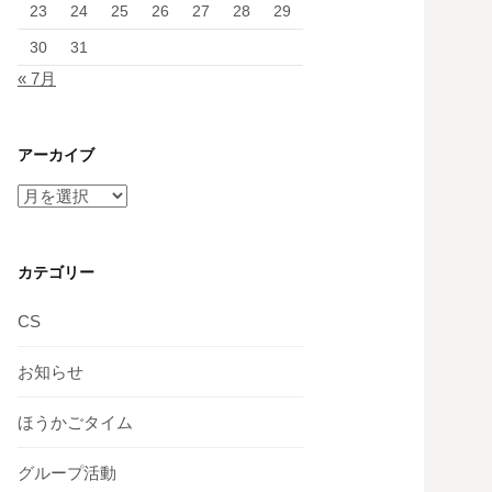
23
24
25
26
27
28
29
30
31
« 7月
アーカイブ
ア
ー
カ
イ
カテゴリー
ブ
CS
お知らせ
ほうかごタイム
グループ活動