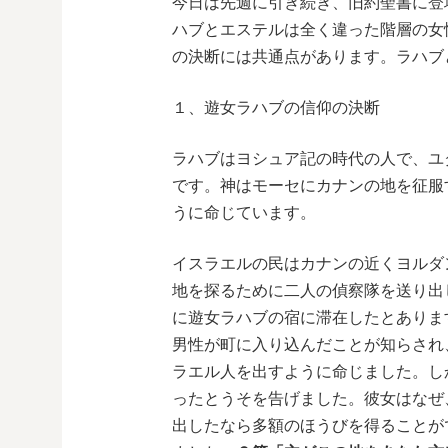
今日は先週に引き続き、旧約聖書に登
ハブとエステルは全く違った階層の女
の決断には共通点があります。ラハブ
１、遊女ラハブの信仰の決断
ラハブはヨシュア記の時代の人で、ユ
です。神はモーセにカナンの地を征服
うに命じています。
イスラエルの民はカナンの近くヨルダ
地を探るために二人の偵察隊を送り出
に遊女ラハブの宿に滞在したとありま
男性が町に入り込んだことが知らされ
ラエル人を出すように命じました。し
ったとうそを告げました。彼女はなぜ
出したなら多額のほうびを得ることが