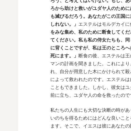
ろう、と考えてはいけない。もし、あ
ろから助けと救いがユダヤ人のために
も滅びるだろう。あなたがこの王国に
しれない。」
エステルはモルデカイに
をみな集め、私のために断食してくだ
てください。私も私の侍女たちも、同
に背くことですが、私は王のところへ
死にます。」
断食の後、エステルは王
マンの計画を聞きました。これにより
れ、自分が用意した木にかけられて殺
によって救われたのです。エステルは
こともできました。しかし、彼女はユ
前に立ち、ユダヤ人の命を救ったので
私たちの人生にも大切な決断の時があ
いのちを得るためにはどんな良いこと
ます。そこで、イエスは彼にあなたの