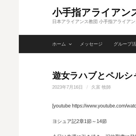
コ
小手指アライアン
ン
テ
日本アライアンス教団 小手指アライア
ン
ツ
ホーム
メッセージ
グループ
へ
ス
キ
ッ
遊女ラハブとペルシ
プ
2023年7月16日
/
久富 牧師
[youtube https://www.youtube.com/
ヨシュア記2章1節～14節