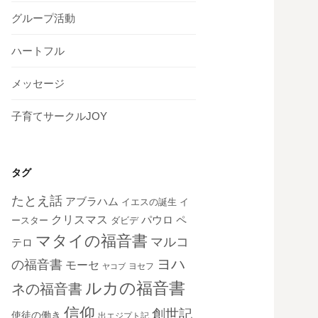
グループ活動
ハートフル
メッセージ
子育てサークルJOY
タグ
たとえ話
アブラハム
イエスの誕生
イ
クリスマス
ペ
パウロ
ダビデ
ースター
マタイの福音書
マルコ
テロ
ヨハ
の福音書
モーセ
ヨセフ
ヤコブ
ルカの福音書
ネの福音書
信仰
創世記
使徒の働き
出エジプト記