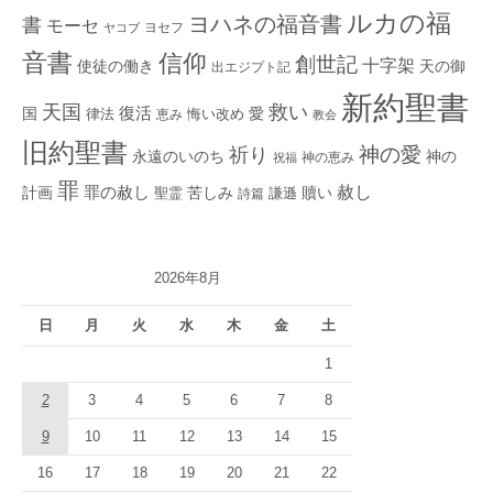
ルカの福
ヨハネの福音書
書
モーセ
ヨセフ
ヤコブ
音書
信仰
創世記
十字架
使徒の働き
天の御
出エジプト記
新約聖書
救い
天国
復活
国
律法
愛
恵み
悔い改め
教会
旧約聖書
神の愛
祈り
永遠のいのち
神の
神の恵み
祝福
罪
赦し
計画
罪の赦し
苦しみ
贖い
聖霊
詩篇
謙遜
2026年8月
日
月
火
水
木
金
土
1
2
3
4
5
6
7
8
9
10
11
12
13
14
15
16
17
18
19
20
21
22