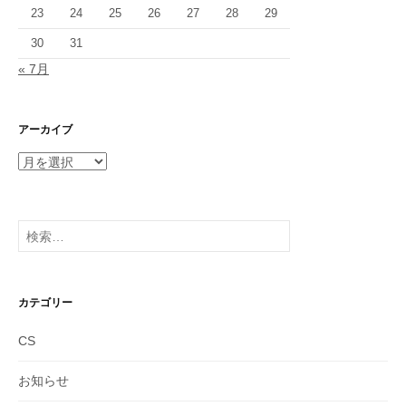
23
24
25
26
27
28
29
30
31
« 7月
アーカイブ
ア
ー
カ
イ
検
ブ
索:
カテゴリー
CS
お知らせ