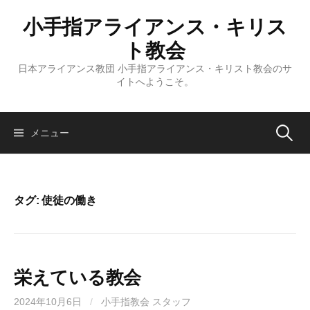
コ
小手指アライアンス・キリス
ン
テ
ト教会
ン
日本アライアンス教団 小手指アライアンス・キリスト教会のサ
ツ
イトへようこそ。
へ
ス
キ
検
メニュー
ッ
プ
索:
タグ:
使徒の働き
栄えている教会
2024年10月6日
/
小手指教会 スタッフ