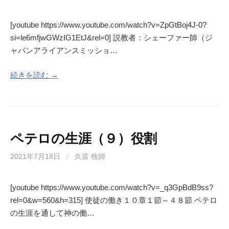
[youtube https://www.youtube.com/watch?v=ZpGtBoj4J-0?
si=le6mfjwGWzIG1EtJ&rel=0] 説教者：シェーファー師（ジ
ャパンアライアンスミッショ…
続きを読む →
ペテロの生涯（９）役割
2021年7月18日
/
久富 牧師
[youtube https://www.youtube.com/watch?v=_q3GpBdB9ss?
rel=0&w=560&h=315] 使徒の働き１０章１節～４８節 ペテロ
の生涯を通して神の働…