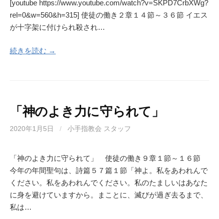
[youtube https://www.youtube.com/watch?v=SKPD7CrbXWg?
rel=0&w=560&h=315] 使徒の働き２章１４節～３６節 イエス
が十字架に付けられ殺され…
続きを読む →
「神のよき力に守られて」
2020年1月5日
/
小手指教会 スタッフ
「神のよき力に守られて」 使徒の働き９章１節～１６節
今年の年間聖句は、詩篇５７篇１節「神よ。私をあわれんで
ください。私をあわれんでください。私のたましいはあなた
に身を避けていますから。まことに、滅びが過ぎ去るまで、
私は…