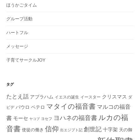
ほうかごタイム
グループ活動
ハートフル
メッセージ
子育てサークルJOY
タグ
たとえ話
クリスマス
アブラハム
イエスの誕生
ダ
イースター
マタイの福音書
マルコの福音
ペテロ
パウロ
ビデ
ルカの福
ヨハネの福音書
書
モーセ
ヨセフ
ヤコブ
音書
信仰
創世記
十字架
使徒の働き
天の御
出エジプト記