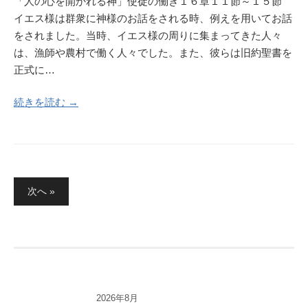
「人の心を開かれる神」使徒の働き１６章１１節～１５節
イエス様は群衆に神様のお話をされる時、例えを用いてお話
をされました。当時、イエス様の周りに集まってきた人々
は、漁師や農村で働く人々でした。また、彼らは旧約聖書を
正式に…
続きを読む →
投
次へ »
稿
の
ペ
ー
ジ
2026年8月
送