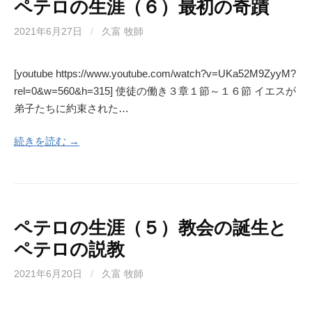
ペテロの生涯（６）最初の奇蹟
2021年6月27日
/
久富 牧師
[youtube https://www.youtube.com/watch?v=UKa52M9ZyyM?
rel=0&w=560&h=315] 使徒の働き３章１節～１６節 イエスが
弟子たちに約束された…
続きを読む →
ペテロの生涯（５）教会の誕生と
ペテロの説教
2021年6月20日
/
久富 牧師