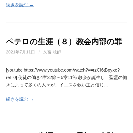
続きを読む →
ペテロの生涯（８）教会内部の罪
2021年7月11日
/
久富 牧師
[youtube https://www.youtube.com/watch?v=rzCI6tBpyxc?
rel=0] 使徒の働き4章32節～5章11節 教会が誕生し、聖霊の働
きによって多くの人々が、イエスを救い主と信じ…
続きを読む →