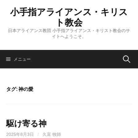
コ
小手指アライアンス・キリス
ン
テ
ト教会
ン
日本アライアンス教団 小手指アライアンス・キリスト教会のサ
ツ
イトへようこそ。
へ
ス
キ
検
メニュー
ッ
プ
索:
タグ:
神の愛
駆け寄る神
2025年8月3日
/
久富 牧師