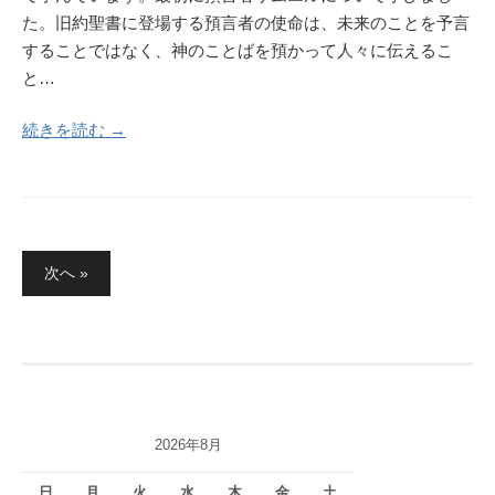
た。旧約聖書に登場する預言者の使命は、未来のことを予言
することではなく、神のことばを預かって人々に伝えるこ
と…
続きを読む →
投
次へ »
稿
の
ペ
ー
ジ
2026年8月
送
り
日
月
火
水
木
金
土