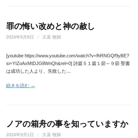
罪の悔い改めと神の赦し
2024年9月8日
/
久富 牧師
[youtube https://www.youtube.com/watch?v=fhRNGQf9yBE?
si=YIZoAxMtDJG8WnQh&rel=0] 詩篇５１篇１節～９節 聖書
は成功した人より、失敗した…
続きを読む →
ノアの箱舟の事を知っていますか
2024年9月1日
/
久富 牧師