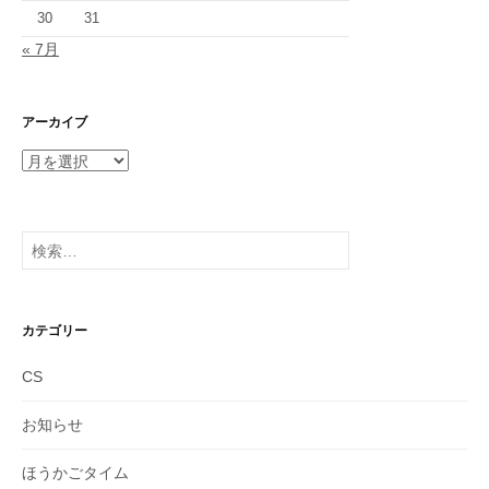
30
31
« 7月
アーカイブ
ア
ー
カ
イ
検
ブ
索:
カテゴリー
CS
お知らせ
ほうかごタイム