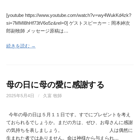
[youtube https://www.youtube.com/watch?v=wy4WukKd4zk?
si=7MMl8hHf73tV6o5z&rel=0] ゲストスピーカー：岡本紳次
郎副牧師 メッセージ原稿は…
続きを読む →
母の日に母の愛に感謝する
2025年5月4日
/
久富 牧師
今年の母の日は５月１１日です。すでにプレゼントを考え
ておられるでしょうか。まだの方は、ぜひ、お母さんに感謝
の気持ちを表しましょう。 人は偶然に
生まれた者ではありません。命は神様から与えられ…