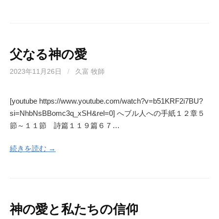
父なる神の愛
2023年11月26日
/
久富 牧師
[youtube https://www.youtube.com/watch?v=b51KRF2i7BU?
si=NhbNsBBomc3q_xSH&rel=0] へブル人への手紙１２章５
節～１１節 詩篇１１９篇６７…
続きを読む →
神の愛と私たちの信仰