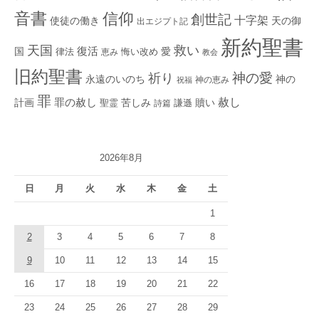
音書
信仰
創世記
十字架
使徒の働き
天の御
出エジプト記
新約聖書
救い
天国
復活
国
律法
愛
恵み
悔い改め
教会
旧約聖書
神の愛
祈り
永遠のいのち
神の
神の恵み
祝福
罪
赦し
計画
罪の赦し
苦しみ
贖い
聖霊
詩篇
謙遜
2026年8月
日
月
火
水
木
金
土
1
2
3
4
5
6
7
8
9
10
11
12
13
14
15
16
17
18
19
20
21
22
23
24
25
26
27
28
29