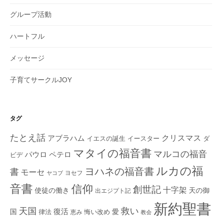
グループ活動
ハートフル
メッセージ
子育てサークルJOY
タグ
たとえ話
クリスマス
アブラハム
イエスの誕生
ダ
イースター
マタイの福音書
マルコの福音
ペテロ
パウロ
ビデ
ルカの福
ヨハネの福音書
書
モーセ
ヨセフ
ヤコブ
音書
信仰
創世記
十字架
使徒の働き
天の御
出エジプト記
新約聖書
救い
天国
復活
国
律法
愛
恵み
悔い改め
教会