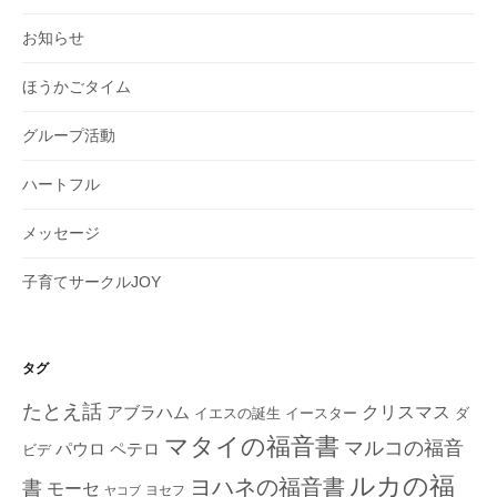
お知らせ
ほうかごタイム
グループ活動
ハートフル
メッセージ
子育てサークルJOY
タグ
たとえ話
クリスマス
アブラハム
イエスの誕生
ダ
イースター
マタイの福音書
マルコの福音
ペテロ
パウロ
ビデ
ルカの福
ヨハネの福音書
書
モーセ
ヨセフ
ヤコブ