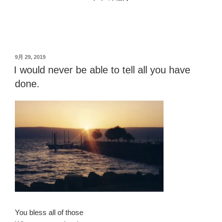
投
9月 29, 2019
稿
I would never be able to tell all you have
日:
done.
You bless all of those