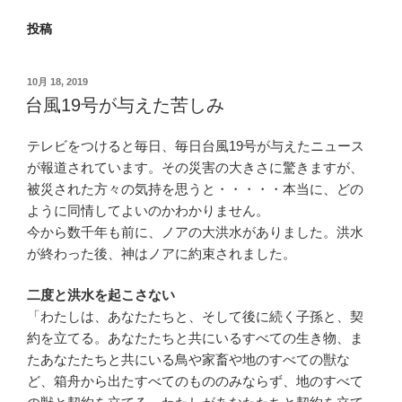
投稿
投
10月 18, 2019
稿
台風19号が与えた苦しみ
日:
テレビをつけると毎日、毎日台風19号が与えたニュース
が報道されています。その災害の大きさに驚きますが、
被災された方々の気持を思うと・・・・・本当に、どの
ように同情してよいのかわかりません。
今から数千年も前に、ノアの大洪水がありました。洪水
が終わった後、神はノアに約束されました。
二度と洪水を起こさない
「わたしは、あなたたちと、そして後に続く子孫と、契
約を立てる。あなたたちと共にいるすべての生き物、ま
たあなたたちと共にいる鳥や家畜や地のすべての獣な
ど、箱舟から出たすべてのもののみならず、地のすべて