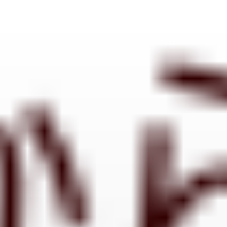
コ
ン
テ
ン
ツ
へ
ス
キ
ッ
プ