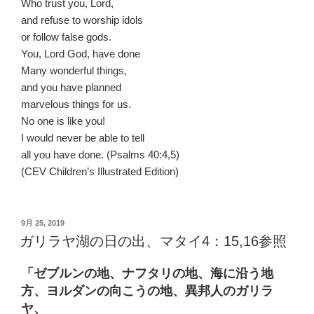
Who trust you, Lord,
and refuse to worship idols
or follow false gods.
You, Lord God, have done
Many wonderful things,
and you have planned
marvelous things for us.
No one is like you!
I would never be able to tell
all you have done. (Psalms 40:4,5)
(CEV Children’s Illustrated Edition)
投
9月 25, 2019
稿
ガリラヤ湖の日の出、マタイ4：15,16参照
日:
「ゼブルンの地、ナフタリの地、海に沿う地
方、ヨルダンの向こうの地、異邦人のガリラ
ヤ、