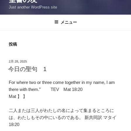
Just another WordPress site
メニュー
投稿
投
2月 28, 2025
稿
今日の聖句 1
日:
For where two or three come together in my name, I am
there with them.” TEV Mat 18:20
Mat 】 】
二人または三人がわたしの名によって集まるところに
は、わたしもその中にいるのである。 新共同訳 マタイ
18:20