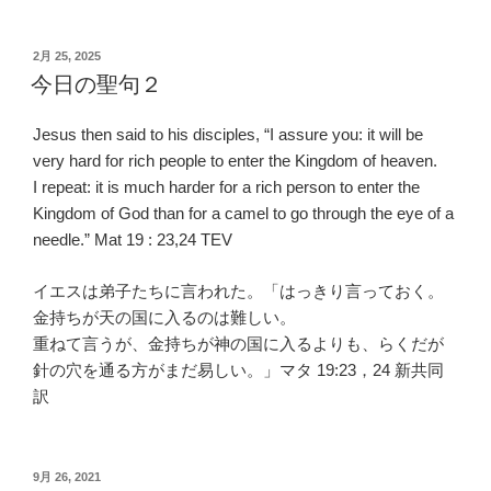
投
2月 25, 2025
稿
今日の聖句２
日:
Jesus then said to his disciples, “I assure you: it will be
very hard for rich people to enter the Kingdom of heaven.
I repeat: it is much harder for a rich person to enter the
Kingdom of God than for a camel to go through the eye of a
needle.” Mat 19 : 23,24 TEV
イエスは弟子たちに言われた。「はっきり言っておく。
金持ちが天の国に入るのは難しい。
重ねて言うが、金持ちが神の国に入るよりも、らくだが
針の穴を通る方がまだ易しい。」マタ 19:23，24 新共同
訳
投
9月 26, 2021