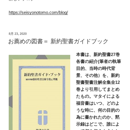
https://seisyonotomo.com/blog/
投
8月 23, 2020
稿
お薦めの図書＝ 新約聖書ガイドブック
日:
本書は、新約聖書27巻
各書の紹介(筆者の執筆
目的、当時の時代背
景、その他）を、新約
聖書聖書注解全集全12
巻より引用してまとめ
たもの。マタイによる
福音書はいつ、どのよ
うな時に、何の目的の
為に書かれたのか、黙
示録はどこで、誰によ