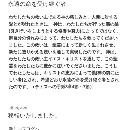
稿
永遠の命を受け継ぐ者
日:
わたしたちの救い主である神の慈しみと、人間に対する
愛とが現れたときに、 神は、わたしたちが行った義の業
(良き行いをしようとする修養や努力)によってではなく、
御自分の憐れみによって、わたしたちを救ってください
ました。この救いは、聖霊によって新しく生まれさせ、
新たに造りかえる洗いを通して実現したのです。 神は、
わたしたちの救い主イエス・キリストを通して、この聖
霊をわたしたちに豊かに注いでくださいました。こうし
てわたしたちは、キリストの恵みによって義(神の前に正
しい者)とされ、希望どおり永遠の命を受け継ぐ者とされ
たのです。（テトスへの手紙3章4節～7節）
投
9月 29, 2020
稿
移転いたしました。
日:
新しいブログへ