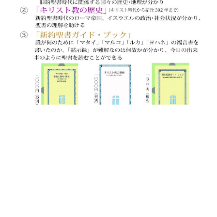
投
8月 18, 2020
稿
アウシュビッツ
日:
2020年8月16日