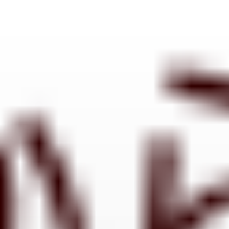
コ
ン
テ
ン
ツ
へ
ス
キ
ッ
プ