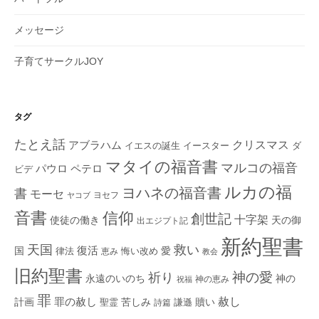
メッセージ
子育てサークルJOY
タグ
たとえ話
クリスマス
アブラハム
イエスの誕生
ダ
イースター
マタイの福音書
マルコの福音
ペテロ
パウロ
ビデ
ルカの福
ヨハネの福音書
書
モーセ
ヨセフ
ヤコブ
音書
信仰
創世記
十字架
使徒の働き
天の御
出エジプト記
新約聖書
救い
天国
復活
国
律法
愛
恵み
悔い改め
教会
旧約聖書
神の愛
祈り
永遠のいのち
神の
神の恵み
祝福
罪
赦し
計画
罪の赦し
苦しみ
贖い
聖霊
詩篇
謙遜