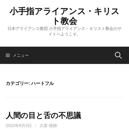
コ
小手指アライアンス・キリス
ン
テ
ト教会
ン
日本アライアンス教団 小手指アライアンス・キリスト教会のサ
ツ
イトへようこそ。
へ
ス
キ
検
メニュー
ッ
プ
索:
カテゴリー:
ハートフル
人間の目と舌の不思議
2022年9月3日
/
久富 牧師