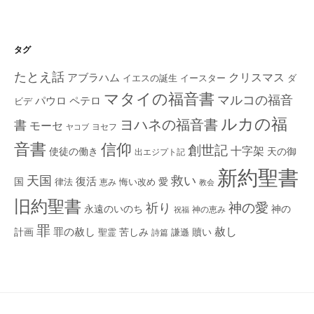
タグ
たとえ話
クリスマス
アブラハム
イエスの誕生
ダ
イースター
マタイの福音書
マルコの福音
ペテロ
パウロ
ビデ
ルカの福
ヨハネの福音書
書
モーセ
ヨセフ
ヤコブ
音書
信仰
創世記
十字架
使徒の働き
天の御
出エジプト記
新約聖書
救い
天国
復活
国
律法
愛
恵み
悔い改め
教会
旧約聖書
神の愛
祈り
永遠のいのち
神の
神の恵み
祝福
罪
赦し
計画
罪の赦し
苦しみ
贖い
聖霊
詩篇
謙遜