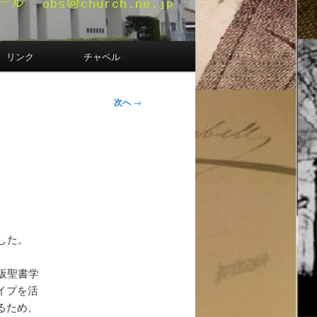
リンク
チャペル
次へ
→
した。
阪聖書学
イプを活
るため、