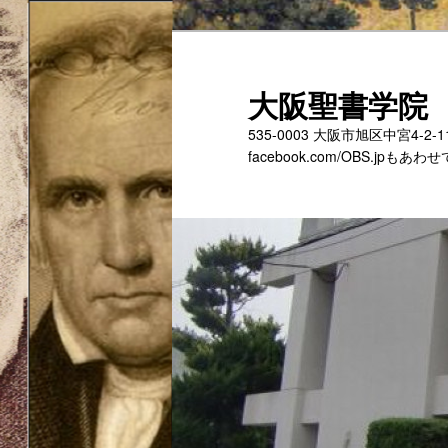
メ
イ
ン
大阪聖書学院
コ
535-0003 大阪市旭区中宮4-2
ン
facebook.com/OBS.jp
テ
ン
ツ
へ
移
動