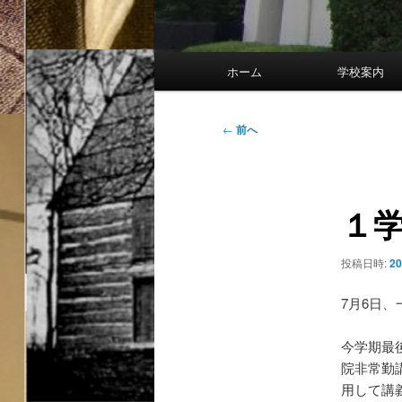
メ
ホーム
学校
イ
ン
メ
投
←
前へ
ニ
稿
ュ
ナ
ー
ビ
１
ゲ
ー
シ
投稿日時:
2
ョ
ン
7月6日
今学期最
院非常勤
用して講