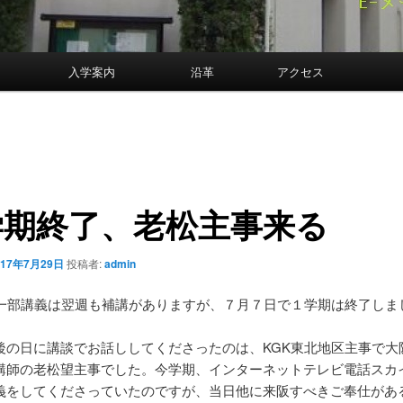
案内
入学案内
沿革
アクセス
学期終了、老松主事来る
017年7月29日
投稿者:
admin
、一部講義は翌週も補講がありますが、７月７日で１学期は終了しま
後の日に講談でお話ししてくださったのは、KGK東北地区主事で大
講師の老松望主事でした。今学期、インターネットテレビ電話スカ
義をしてくださっていたのですが、当日他に来阪すべきご奉仕があ