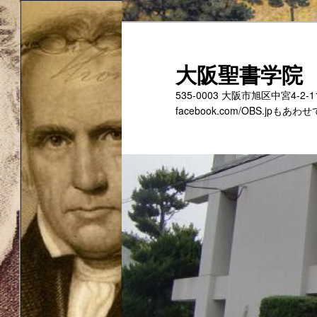
メ
サ
イ
ブ
ン
コ
大阪聖書学院
コ
ン
535-0003 大阪市旭区中宮4-2
ン
テ
facebook.com/OBS.jp
テ
ン
ン
ツ
ツ
へ
へ
移
移
動
動