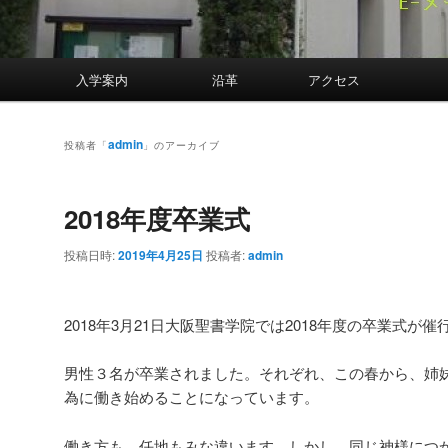
案内
入学案内
沿革
アクセス
admin
投稿者「
」のアーカイブ
2018年度卒業式
投稿日時:
2019年4月25日
投稿者:
admin
2018年3月21日大阪聖書学院では2018年度の卒業式が
男性３名が卒業されました。それぞれ、この春から、姉
為に働き始めることになっています。
働き方も、任地もみな違います。しかし、同じ神様につ