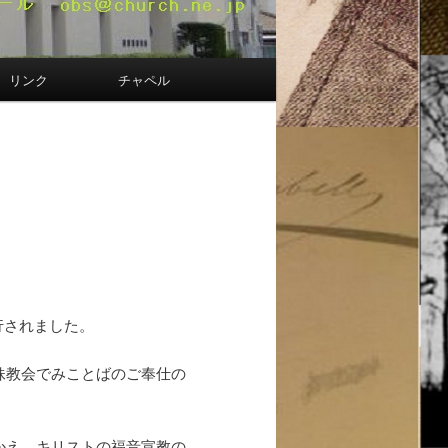
リンク
チャペル
催行されました。
妹教会でみことばのご奉仕の
かえ、キリストの福音宣教の