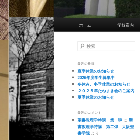
メ
ホーム
学校
イ
ン
メ
検
索
ニ
ュ
最近の投稿
ー
夏季休業のお知らせ
2026年度学生募集中
冬休み、冬季休業のお知らせ
２０２５年たねまき会のご案内
夏季休業のお知らせ
最近のコメント
聖書教理学特講 第一弾
に
聖
書教理学特講 第二弾 | 大阪聖
書学院
より