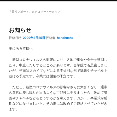
ュ
ー
「
日常レポート
」カテゴリーアーカイブ
お知らせ
投稿日時:
2020年2月25日
投稿者:
henshusha
主にある皆様へ
新型コロナウィルスの影響により、各地で集会や会合を延期し
たり、中止したりするところがあります。当学院でも思案しまし
たが、当面はスカイプなどによる不規則な形で講義やチャペルを
続ける予定です。卒業式は開催の予定です。
ただし、新型コロナウィルスの影響がさらに大きくなり、通常
の運営に差し障りが出るような可能性に至りましたら、改めて講
義やチャペルなどをどうするかを考えます。万が一、卒業式が延
期などになりましたら、その際には改めてご連絡させていただき
ます。