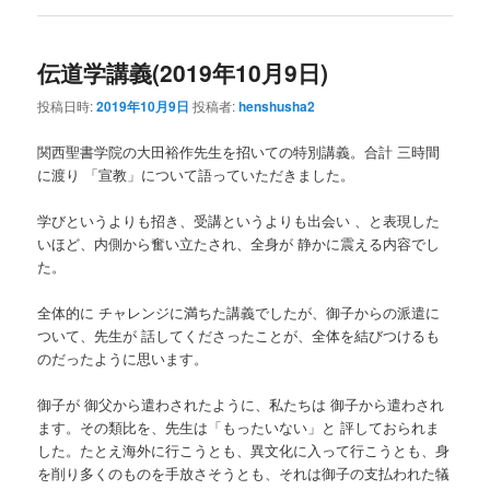
伝道学講義(2019年10月9日)
投稿日時:
2019年10月9日
投稿者:
henshusha2
関西聖書学院の大田裕作先生を招いての特別講義。合計 三時間
に渡り 「宣教」について語っていただきました。
学びというよりも招き、受講というよりも出会い 、と表現した
いほど、内側から奮い立たされ、全身が 静かに震える内容でし
た。
全体的に チャレンジに満ちた講義でしたが、御子からの派遣に
ついて、先生が 話してくださったことが、全体を結びつけるも
のだったように思います。
御子が 御父から遣わされたように、私たちは 御子から遣わされ
ます。その類比を、先生は「もったいない」と 評しておられま
した。たとえ海外に行こうとも、異文化に入って行こうとも、身
を削り多くのものを手放さそうとも、それは御子の支払われた犠