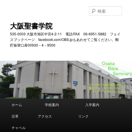
メ
サ
イ
ブ
検
ン
コ
索
コ
ン
大阪聖書学院
ン
テ
535-0003 大阪市旭区中宮4-2-11 電話/FAX 06-6951-5882 フェイ
テ
ン
スブックページ facebook.com/OBS.jpもあわせてご覧ください。郵
ン
ツ
貯振替口座00930－4－9500
ツ
へ
へ
移
移
動
動
メ
ホーム
学校案内
入学案内
イ
ン
沿革
アクセス
リンク
メ
ニ
チャペル