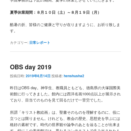
夏季休業期間：８月１０日（土）～８月１９日（月）
酷暑の折、皆様のご健康と守りが在りますように、お祈り致しま
す。
カテゴリー:
日常レポート
OBS day 2019
投稿日時:
2019年6月14日
投稿者:
henshusha2
昨日はOBS day。神学生、教職員ともども、徳島県の大塚国際美
術館に行ってきました。館内には西洋名画1000点以上が展示され
ており、目当てのものを見て回るだけで一苦労でした。
所謂「キリスト教絵画」は、聖書そのものを理解するのに、役に
立つとは限りません。けれども、教会の歴史、思想史を学ぶには
格好の素材です。時代の世界観や論争のあとを辿ることが出来ま
す。特にこの美術館では、異なるコンテキストで生み出されたも