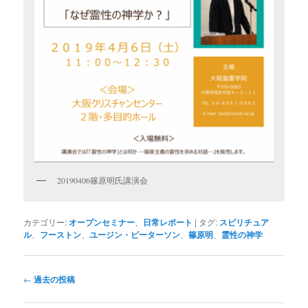
20190406篠原明氏講演会
カテゴリー:
オープンセミナー
、
日常レポート
|
タグ:
スピリチュア
ル
、
フーストン
、
ユージン・ピーターソン
、
篠原明
、
霊性の神学
投
←
過去の投稿
稿
ナ