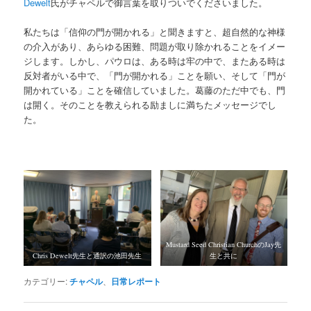
Dewelt
氏がチャペルで御言葉を取りついでくださいました。
私たちは「信仰の門が開かれる」と聞きますと、超自然的な神様
の介入があり、あらゆる困難、問題が取り除かれることをイメー
ジします。しかし、パウロは、ある時は牢の中で、またある時は
反対者がいる中で、「門が開かれる」ことを願い、そして「門が
開かれている」ことを確信していました。葛藤のただ中でも、門
は開く。そのことを教えられる励ましに満ちたメッセージでし
た。
Mustard Seed Christian ChurchのJay先
Chris Dewelt先生と通訳の池田先生
生と共に
カテゴリー:
チャペル
、
日常レポート