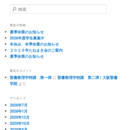
ビ
検
ゲ
索
ー
シ
最近の投稿
ョ
夏季休業のお知らせ
ン
2026年度学生募集中
冬休み、冬季休業のお知らせ
２０２５年たねまき会のご案内
夏季休業のお知らせ
最近のコメント
聖書教理学特講 第一弾
に
聖書教理学特講 第二弾 | 大阪聖書
学院
より
アーカイブ
2026年7月
2026年1月
2025年12月
2025年10月
2025年8月