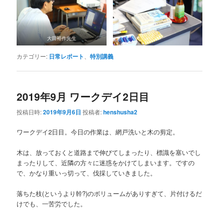
大田裕作先生
カテゴリー:
日常レポート
、
特別講義
2019年9月 ワークデイ2日目
投稿日時:
2019年9月6日
投稿者:
henshusha2
ワークデイ2日目。今日の作業は、網戸洗いと木の剪定。
木は、放っておくと道路まで伸びてしまったり、標識を塞いでし
まったりして、近隣の方々に迷惑をかけてしまいます。ですの
で、かなり重いっ切って、伐採していきました。
落ちた枝(というより幹?)のボリュームがありすぎて、片付けるだ
けでも、一苦労でした。