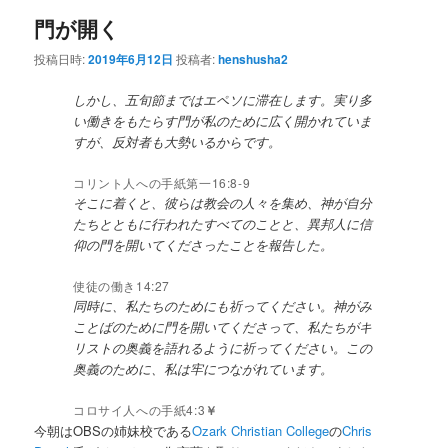
門が開く
投稿日時:
2019年6月12日
投稿者:
henshusha2
しかし、五旬節まではエペソに滞在します。実り多
い働きをもたらす門が私のために広く開かれていま
すが、反対者も大勢いるからです。
コリント人への手紙第一16:8-9
そこに着くと、彼らは教会の人々を集め、神が自分
たちとともに行われたすべてのことと、異邦人に信
仰の門を開いてくださったことを報告した。
使徒の働き14:27
同時に、私たちのためにも祈ってください。神がみ
ことばのために門を開いてくださって、私たちがキ
リストの奥義を語れるように祈ってください。この
奥義のために、私は牢につながれています。
コロサイ人への手紙4:3
￥
今朝はOBSの姉妹校である
Ozark Christian College
の
Chris