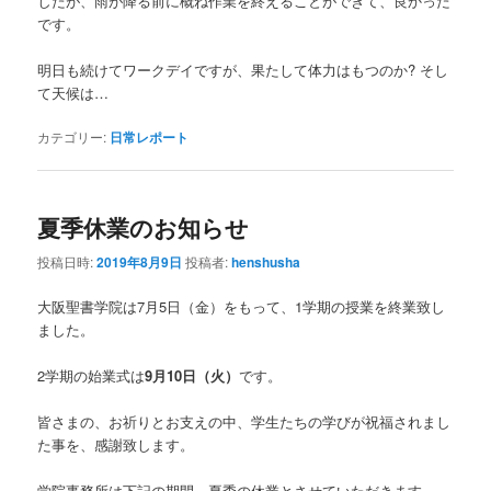
したが、雨が降る前に概ね作業を終えることができて、良かった
です。
明日も続けてワークデイですが、果たして体力はもつのか? そし
て天候は…
カテゴリー:
日常レポート
夏季休業のお知らせ
投稿日時:
2019年8月9日
投稿者:
henshusha
大阪聖書学院は7月5日（金）をもって、1学期の授業を終業致し
ました。
2学期の始業式は
9月10日（火）
です。
皆さまの、お祈りとお支えの中、学生たちの学びが祝福されまし
た事を、感謝致します。
学院事務所は下記の期間、夏季の休業とさせていただきます。