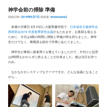
神学会前の掃除 準備
投稿日時:
2019年6月7日
投稿者:
henshusha2
来週の月曜日 6月10日に大阪聖書学院で、
日本福音主義神学会
西部部会2019 年度春季研究会議
がもたれます。お客様を迎える
ために、今日は4限の時間に掃除と準備の時を持ちました。神学
生だけでなく、教職員も総出で作業にあたりました。
神学生が事前に後者周りを整えていましたので、片付けと設営
は2時間もかからずに終えることが出来ました。後は当日を待つ
のみ。
なかなかセンスティブなテーマですが、どんな会議になること
やら…