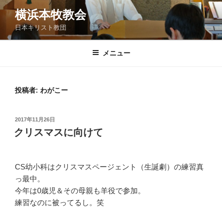
コ
横浜本牧教会
ン
日本キリスト教団
テ
ン
ツ
メニュー
へ
ス
キ
投稿者:
わがこー
ッ
プ
投
2017年11月26日
稿
クリスマスに向けて
日:
CS幼小科はクリスマスページェント（生誕劇）の練習真
っ最中。
今年は0歳児＆その母親も羊役で参加。
練習なのに被ってるし。笑