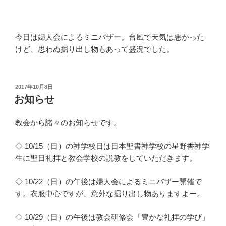
今日は婦人会によるミニバザー。台風で天気は悪かった
けど、思わぬ掘り出し物もあって盛況でした。
投
2017年10月8日
稿
お知らせ
日:
教会から諸々のお知らせです。
◇ 10/15（日）の神学校日は日本聖書神学校の星野香神学
生に聖日礼拝と教会学校の説教をしていただきます。
◇ 10/22（日）の午後は婦人会によるミニバザー開催で
す。衣服中心ですが、意外な掘り出し物ありますよー。
◇ 10/29（日）の午後は教会研修会「豊かな礼拝の学び」