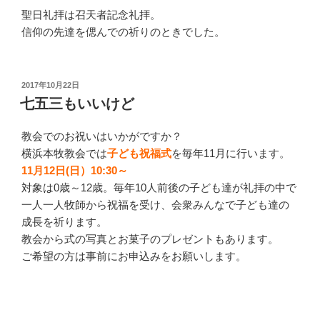
聖日礼拝は召天者記念礼拝。
信仰の先達を偲んでの祈りのときでした。
投
2017年10月22日
稿
七五三もいいけど
日:
教会でのお祝いはいかがですか？
横浜本牧教会では
子ども祝福式
を毎年11月に行います。
11月12日(日）10:30～
対象は0歳～12歳。毎年10人前後の子ども達が礼拝の中で
一人一人牧師から祝福を受け、会衆みんなで子ども達の
成長を祈ります。
教会から式の写真とお菓子のプレゼントもあります。
ご希望の方は事前にお申込みをお願いします。