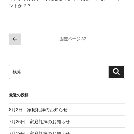
ントか？？
投
前
固定ページ
37
の
稿
ペ
の
ー
ペ
ジ
検
検
ー
索
索:
ジ
送
最近の投稿
り
8月2日 家庭礼拝のお知らせ
7月26日 家庭礼拝のお知らせ
7月19日 家庭礼拝のお知らせ