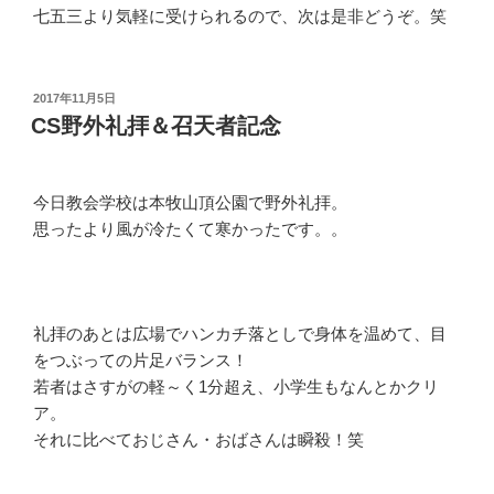
七五三より気軽に受けられるので、次は是非どうぞ。笑
投
2017年11月5日
稿
CS野外礼拝＆召天者記念
日:
今日教会学校は本牧山頂公園で野外礼拝。
思ったより風が冷たくて寒かったです。。
礼拝のあとは広場でハンカチ落としで身体を温めて、目
をつぶっての片足バランス！
若者はさすがの軽～く1分超え、小学生もなんとかクリ
ア。
それに比べておじさん・おばさんは瞬殺！笑