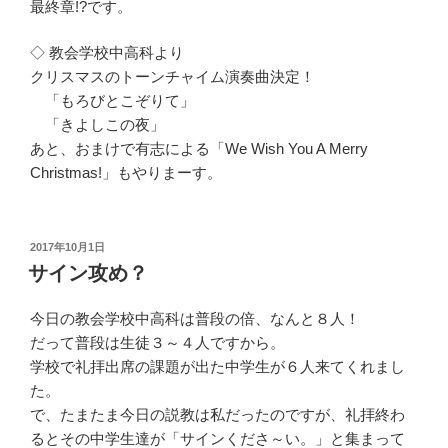
最終章!?です。
◇ 教会学校中高科より
クリスマスのトーンチャイム演奏曲決定！
「もろびとこぞりて」
「きよしこの夜」
あと、おまけで有志による「We Wish You A Merry
Christmas!」もやりまーす。
投
2017年10月1日
稿
サイン攻め？
日:
今日の教会学校中高科は普段の倍、なんと８人！
だって普段は生徒３～４人ですから。
学校で礼拝出席の課題が出た中学生が６人来てくれまし
た。
で、たまたま今日の説教は私だったのですが、礼拝終わ
るとその中学生達が「サインくださ～い。」と集まって