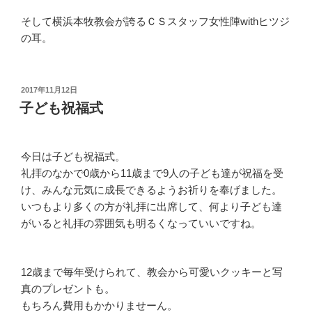
そして横浜本牧教会が誇るＣＳスタッフ女性陣withヒツジ
の耳。
投
2017年11月12日
稿
子ども祝福式
日:
今日は子ども祝福式。
礼拝のなかで0歳から11歳まで9人の子ども達が祝福を受
け、みんな元気に成長できるようお祈りを奉げました。
いつもより多くの方が礼拝に出席して、何より子ども達
がいると礼拝の雰囲気も明るくなっていいですね。
12歳まで毎年受けられて、教会から可愛いクッキーと写
真のプレゼントも。
もちろん費用もかかりませーん。