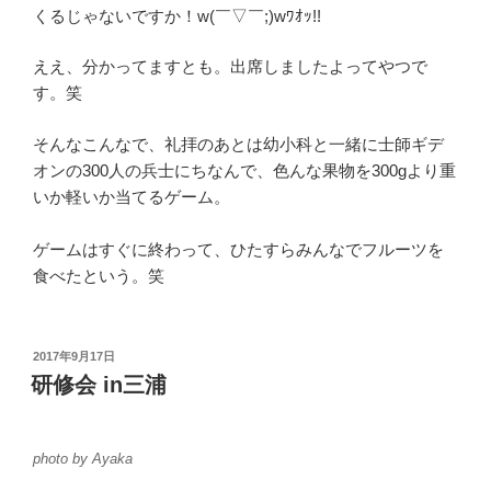
くるじゃないですか！w(￣▽￣;)wﾜｵｯ!!
ええ、分かってますとも。出席しましたよってやつで
す。笑
そんなこんなで、礼拝のあとは幼小科と一緒に士師ギデ
オンの300人の兵士にちなんで、色んな果物を300gより重
いか軽いか当てるゲーム。
ゲームはすぐに終わって、ひたすらみんなでフルーツを
食べたという。笑
投
2017年9月17日
稿
研修会 in三浦
日:
photo by Ayaka