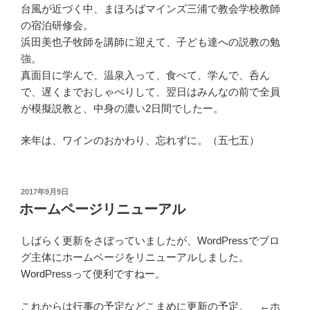
台風が近づく中、まほろばマインズ三浦で教会学校教師
の宿泊研修会。
浜田美也子牧師を講師に迎えて、子ども達への説教の勉
強。
真面目に学んで、温泉入って、食べて、学んで、呑ん
で、遅くまでおしゃべりして、翌日はみんなの前で全員
が模擬説教と、中身の濃い2日間でしたー。
来年は、ワインのおかわり、忘れずに。（五七五）
投
2017年9月9日
稿
ホームページリニューアル
日:
しばらく更新をさぼっていましたが、WordPressでブロ
グ主体にホームページをリニューアルしました。
WordPressって便利ですねー。
これからは行事の予定などこまめに更新の予定。 ←ホ