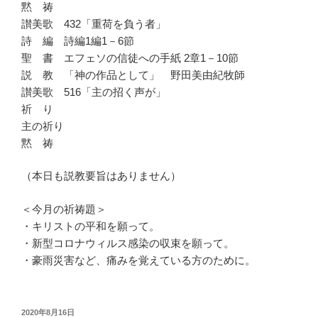
黙 祷
讃美歌 432「重荷を負う者」
詩 編 詩編1編1－6節
聖 書 エフェソの信徒への手紙 2章1－10節
説 教 「神の作品として」 野田美由紀牧師
讃美歌 516「主の招く声が」
祈 り
主の祈り
黙 祷
（本日も説教要旨はありません）
＜今月の祈祷題＞
・キリストの平和を願って。
・新型コロナウィルス感染の収束を願って。
・豪雨災害など、痛みを覚えている方のために。
投
2020年8月16日