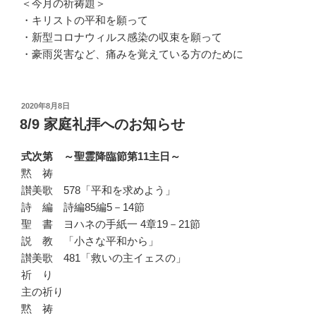
＜今月の祈祷題＞
・キリストの平和を願って
・新型コロナウィルス感染の収束を願って
・豪雨災害など、痛みを覚えている方のために
投
2020年8月8日
稿
8/9 家庭礼拝へのお知らせ
日:
式次第 ～聖霊降臨節第11主日～
黙 祷
讃美歌 578「平和を求めよう」
詩 編 詩編85編5－14節
聖 書 ヨハネの手紙一 4章19－21節
説 教 「小さな平和から」
讃美歌 481「救いの主イェスの」
祈 り
主の祈り
黙 祷