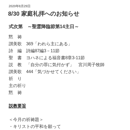
投
2020年8月29日
稿
8/30 家庭礼拝へのお知らせ
日:
式次第 ～聖霊降臨節第14主日～
黙 祷
讃美歌 369「われら主にある」
詩 編 詩編87編3－11節
聖 書 ヨハネによる福音書8章3-11節
説 教 「自分の罪に気付かず」 宮川周子牧師
讃美歌 444「気づかせてください」
祈 り
主の祈り
黙 祷
説教要旨
＜今月の祈祷題＞
・キリストの平和を願って