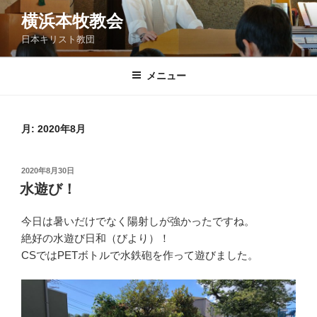
コ
横浜本牧教会
ン
日本キリスト教団
テ
ン
ツ
メニュー
へ
ス
キ
月:
2020年8月
ッ
プ
投
2020年8月30日
稿
水遊び！
日:
今日は暑いだけでなく陽射しが強かったですね。
絶好の水遊び日和（びより）！
CSではPETボトルで水鉄砲を作って遊びました。