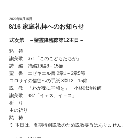
投
2020年8月15日
稿
8/16 家庭礼拝へのお知らせ
日:
式次第 ～聖霊降臨節第12主日～
黙 祷
讃美歌 371「このこどもたちが」
詩 編 詩編19編8－15節
聖 書 エゼキエル書 2章1－3章5節
コロサイの信徒への手紙 3章12－15節
説 教 「わが魂に平和を」 小林誠治牧師
讃美歌 487「イェス、イェス」
祈 り
主の祈り
黙 祷
※ 本日は、夏期特別説教のため説教要旨はありません。