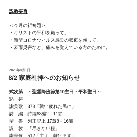
説教要旨
＜今月の祈祷題＞
・キリストの平和を願って。
・新型コロナウィルス感染の収束を願って。
・豪雨災害など、痛みを覚えている方のために。
投
2020年8月1日
稿
8/2 家庭礼拝へのお知らせ
日:
式次第 ～聖霊降臨節第10主日・平和聖日～
黙 祷
讃美歌 373「戦い疲れた民に」
詩 編 詩編68編2－11節
聖 書 列王記上 17章8－16節
説 教 「尽きない糧」
讃美歌 512「主よ、献げます」