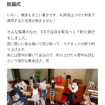
稿
祝福式
日:
いや～、横浜もすごい暑さです。礼拝堂はコロナ対策で
換気すると冷房が効きません！
そんな猛暑のなか、CSでは涼を取るべく？釣り遊び
をしました。
思い思いに魚を描いて切り取って、マグネットの餌で釣
り上げます。
魚には聖句が書いてあるので、釣り上げたら聖句を読む
という強引な教会ぽさ。笑