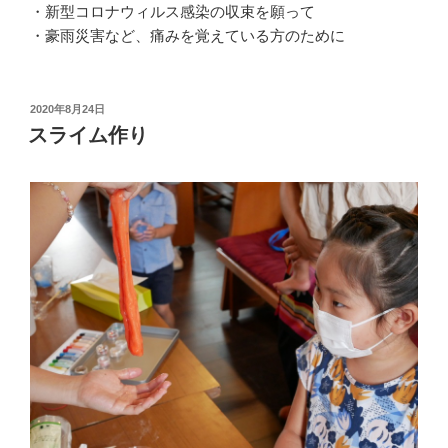
・新型コロナウィルス感染の収束を願って
・豪雨災害など、痛みを覚えている方のために
投
2020年8月24日
稿
スライム作り
日: