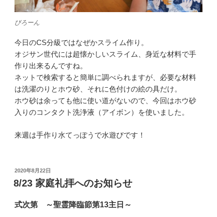
びろーん
今日のCS分級ではなぜかスライム作り。
オジサン世代には超懐かしいスライム、身近な材料で手
作り出来るんですね。
ネットで検索すると簡単に調べられますが、必要な材料
は洗濯のりとホウ砂、それに色付けの絵の具だけ。
ホウ砂は余っても他に使い道がないので、今回はホウ砂
入りのコンタクト洗浄液（アイボン）を使いました。
来週は手作り水てっぽうで水遊びです！
投
2020年8月22日
稿
8/23 家庭礼拝へのお知らせ
日:
式次第 ～聖霊降臨節第13主日～