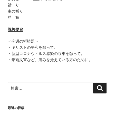
祈 り
主の祈り
黙 祷
説教要旨
＜今週の祈祷題＞
・キリストの平和を願って。
・新型コロナウィルス感染の収束を願って。
・豪雨災害など、痛みを覚えている方のために。
検
検
索
索:
最近の投稿