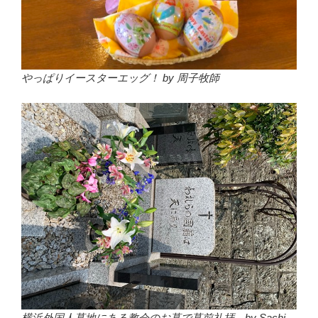
やっぱりイースターエッグ！ by 周子牧師
横浜外国人墓地にある教会のお墓で墓前礼拝。by Sachi