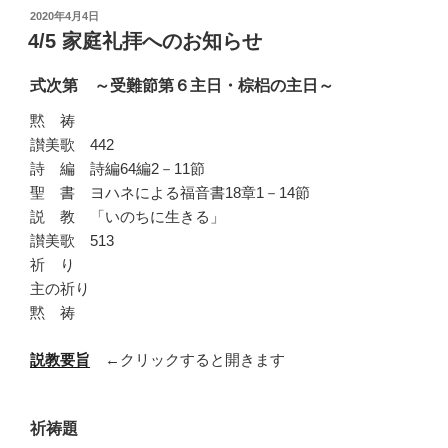
投
2020年4月4日
稿
4/5 家庭礼拝へのお知らせ
日:
式次第 ～受難節第６主日・棕梠の主日～
黙 祷
讃美歌 442
詩 編 詩編64編2－11節
聖 書 ヨハネによる福音書18章1－14節
説 教 「いのちに生きる」
讃美歌 513
祈 り
主の祈り
黙 祷
説教要旨
←クリックすると開きます
祈祷題