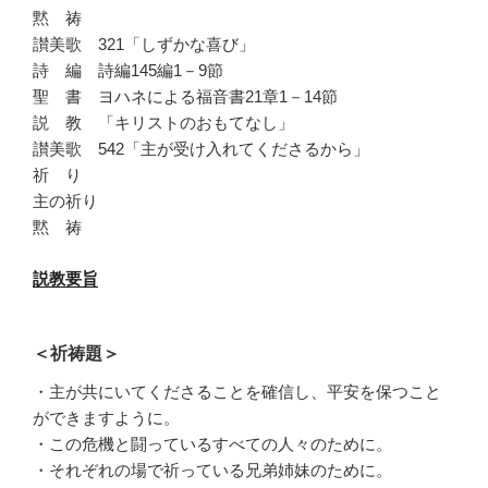
黙 祷
讃美歌 321「しずかな喜び」
詩 編 詩編145編1－9節
聖 書 ヨハネによる福音書21章1－14節
説 教 「キリストのおもてなし」
讃美歌 542「主が受け入れてくださるから」
祈 り
主の祈り
黙 祷
説教要旨
＜祈祷題＞
・主が共にいてくださることを確信し、平安を保つこと
ができますように。
・この危機と闘っているすべての人々のために。
・それぞれの場で祈っている兄弟姉妹のために。