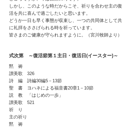
しかし、このような時だからこそ、祈りを合わせ主の復
活を共に喜んで過ごしたいと思います。
どうか一日も早く事態が収束し、一つの共同体として共
に礼拝をささげられる時を祈っています。
皆さまのご健康が守られますように。（宮川牧師より）
式次第 ～復活節第１主日・復活日(イースター)～
黙 祷
讃美歌 326
詩 編 詩編30編5－13節
聖 書 ヨハネによる福音書20章1－10節
説 教 「はじめの一歩」
讃美歌 521
祈 り
主の祈り
黙 祷