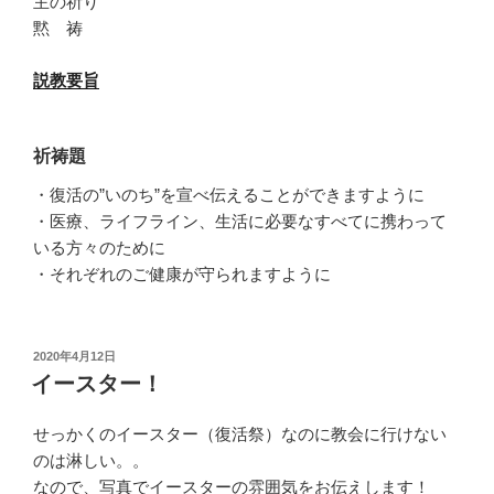
主の祈り
黙 祷
説教要旨
祈祷題
・復活の”いのち”を宣べ伝えることができますように
・医療、ライフライン、生活に必要なすべてに携わって
いる方々のために
・それぞれのご健康が守られますように
投
2020年4月12日
稿
イースター！
日:
せっかくのイースター（復活祭）なのに教会に行けない
のは淋しい。。
なので、写真でイースターの雰囲気をお伝えします！