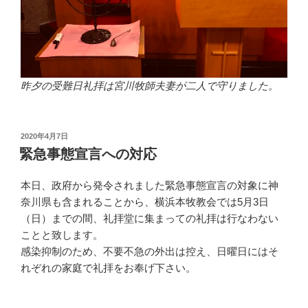
昨夕の受難日礼拝は宮川牧師夫妻が二人で守りました。
投
2020年4月7日
稿
緊急事態宣言への対応
日:
本日、政府から発令されました緊急事態宣言の対象に神
奈川県も含まれることから、横浜本牧教会では5月3日
（日）までの間、礼拝堂に集まっての礼拝は行なわない
ことと致します。
感染抑制のため、不要不急の外出は控え、日曜日にはそ
れぞれの家庭で礼拝をお奉げ下さい。