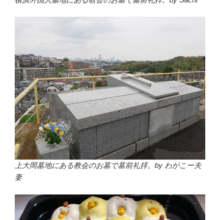
上大岡墓地にある教会のお墓で墓前礼拝。by わがこー夫
妻