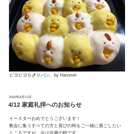
ピヨピヨちぎりパン。by Harumin
投
2020年4月11日
稿
4/12 家庭礼拝へのお知らせ
日:
イースターおめでとうございます！
教会に集うすべての方と喜びの時をご一緒に過ごしたい
ところですが、今は自粛の時です。