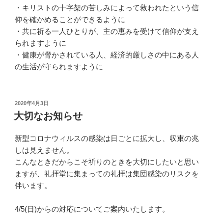
・キリストの十字架の苦しみによって救われたという信
仰を確かめることができるように
・共に祈る一人ひとりが、主の恵みを受けて信仰が支え
られますように
・健康が脅かされている人、経済的厳しさの中にある人
の生活が守られますように
投
2020年4月3日
稿
大切なお知らせ
日:
新型コロナウィルスの感染は日ごとに拡大し、収束の兆
しは見えません。
こんなときだからこそ祈りのときを大切にしたいと思い
ますが、礼拝堂に集まっての礼拝は集団感染のリスクを
伴います。
4/5(日)からの対応についてご案内いたします。