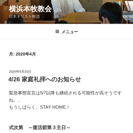
コ
横浜本牧教会
ン
日本キリスト教団
テ
ン
ツ
メニュー
へ
ス
キ
月:
2020年4月
ッ
プ
投
2020年4月25日
稿
4/26 家庭礼拝へのお知らせ
日:
緊急事態宣言は5/7以降も継続される可能性が高そうです
ね。。
もうしばらく、STAY HOME！
式次第 ～復活節第３主日～