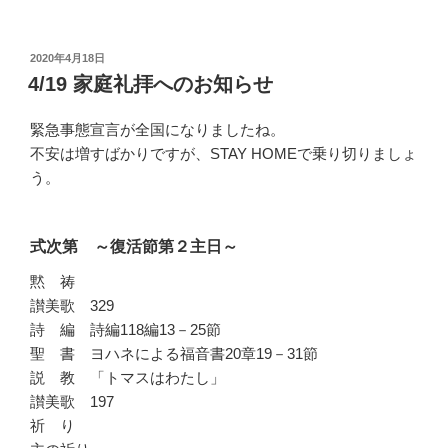
投
2020年4月18日
稿
4/19 家庭礼拝へのお知らせ
日:
緊急事態宣言が全国になりましたね。
不安は増すばかりですが、STAY HOMEで乗り切りましょ
う。
式次第 ～復活節第２主日～
黙 祷
讃美歌 329
詩 編 詩編118編13－25節
聖 書 ヨハネによる福音書20章19－31節
説 教 「トマスはわたし」
讃美歌 197
祈 り