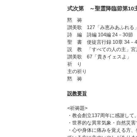
式次第 ～聖霊降臨節第10
黙 祷
讃美歌 127「み恵みあふれる
詩 編 詩編 104編 24－30節
聖 書 使徒言行録 10章 34－
説 教 「すべての人の主」宮
讃美歌 67「貴きイェスよ」
祈 り
主の祈り
黙 祷
説教要旨
<祈祷題>
・教会創立137周年に感謝して
・世界的な異常気象・自然災害
・心や身体に痛みを覚える方、