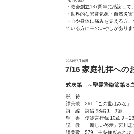
・教会創立137周年に感謝して
・世界的な異常気象・自然災害
・心や身体に痛みを覚える方、
ている方に主のいやしがありま
投
2023年7月16日
稿
7/16 家庭礼拝へ
日:
式次第 ～聖霊降臨節第８
黙 祷
讃美歌 361「この世はみな」
詩 編 詩編 98編 1－9節
聖 書 使徒言行録 10章 9－2
説 教 「新しい啓示」宮川忠
讃美歌 579「主を仰ぎみれば