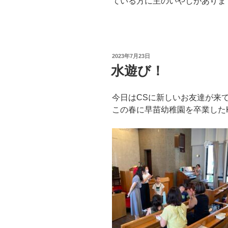
ている方に主のいやしがありま
投
2023年7月23日
稿
水遊び！
日:
今日はCSに新しいお友達が来
この春に早苗幼稚園を卒業したK