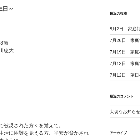
主日～
最近の投稿
」
8月2日 家庭
7月26日 家
48節
川忠大
7月19日 家
7月12日 家
7月12日 聖
最近のコメント
大切なお知ら
。
で被災された方々を覚えて。
生活に困難を覚える方、
平安が脅かされ
アーカイブ