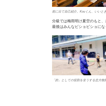
前に出て自己紹介。Kouくん、いいと
分級では梅雨明け夏空のもと、
最後はみんなビショビショにな
「的」としての役割を全うする忠大牧