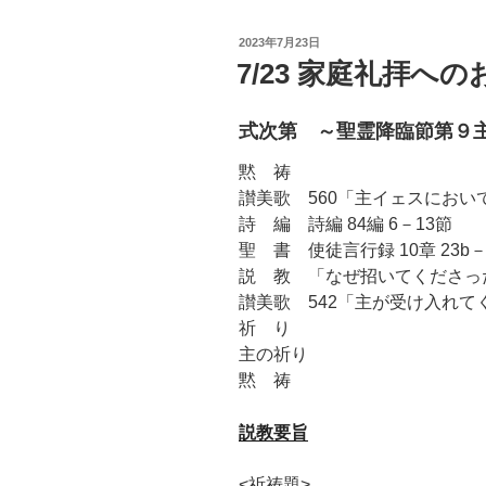
投
2023年7月23日
稿
7/23 家庭礼拝へ
日:
式次第 ～聖霊降臨節第９
黙 祷
讃美歌 560「主イェスにおい
詩 編 詩編 84編 6－13節
聖 書 使徒言行録 10章 23b－
説 教 「なぜ招いてくださっ
讃美歌 542「主が受け入れて
祈 り
主の祈り
黙 祷
説教要旨
<祈祷題>