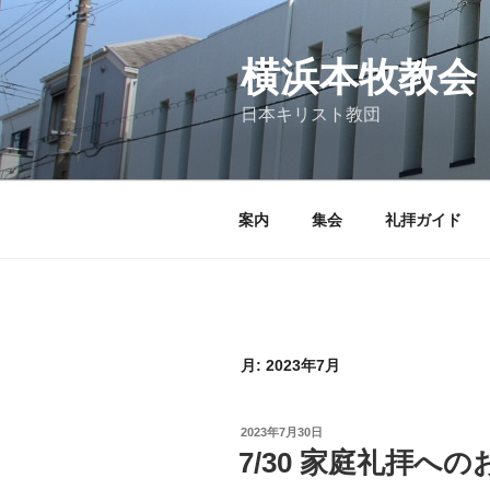
コ
ン
テ
横浜本牧教会
ン
日本キリスト教団
ツ
へ
ス
キ
案内
集会
礼拝ガイド
ッ
プ
月:
2023年7月
投
2023年7月30日
稿
7/30 家庭礼拝へ
日: