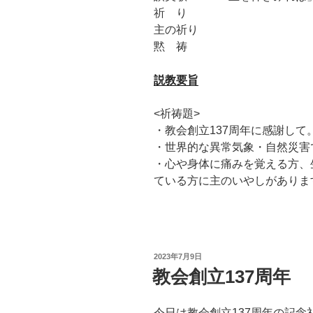
祈 り
主の祈り
黙 祷
説教要旨
<祈祷題>
・教会創立137周年に感謝して
・世界的な異常気象・自然災害
・心や身体に痛みを覚える方、
ている方に主のいやしがありま
投
2023年7月9日
稿
教会創立137周年
日:
今日は教会創立137周年の記念