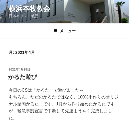
コ
横浜本牧教会
ン
日本キリスト教団
テ
ン
ツ
メニュー
へ
ス
キ
月:
2021年4月
ッ
プ
投
2021年4月25日
稿
かるた遊び
日:
今日のCSは「かるた」で遊びました～
もちろん、ただのかるたではなく、100%手作りのオリジ
ナル聖句かるた！です。1月から作り始めたかるたです
が、緊急事態宣言で中断して先週ようやく完成しまし
た。