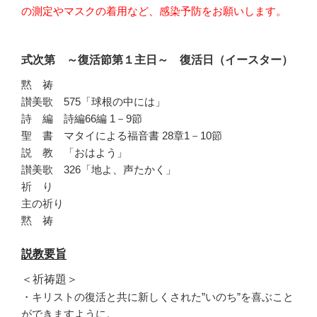
の測定やマスクの着用など、感染予防をお願いします。
式次第 ～復活節第１主日～ 復活日（イースター）
黙 祷
讃美歌 575「球根の中には」
詩 編 詩編66編 1－9節
聖 書 マタイによる福音書 28章1－10節
説 教 「おはよう」
讃美歌 326「地よ、声たかく」
祈 り
主の祈り
黙 祷
説教要旨
＜祈祷題＞
・キリストの復活と共に新しくされた”いのち”
を喜ぶこと
ができますように。