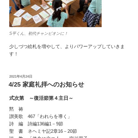
S平くん、初代チャンピオンに！
少しづつ絵札を増やして、よりパワーアップしていきま
す！
投
2021年4月24日
稿
4/25 家庭礼拝へのお知らせ
日:
式次第 ～復活節第４主日～
黙 祷
讃美歌 467「われらを導く」
詩 編 詩編136編1－9節
聖 書 ネヘミヤ記2章16－20節