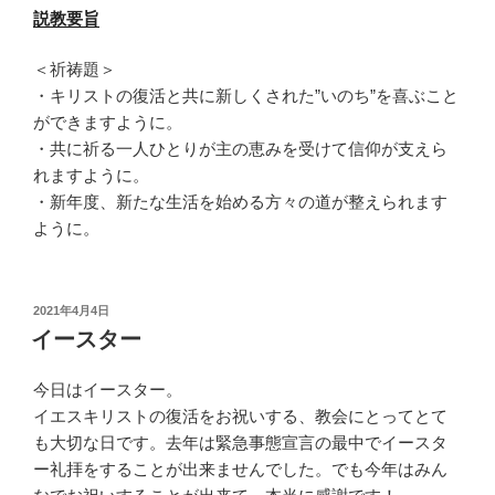
説教要旨
＜祈祷題＞
・キリストの復活と共に新しくされた”いのち”を喜ぶこと
ができますように。
・共に祈る一人ひとりが主の恵みを受けて信仰が支えら
れますように。
・新年度、新たな生活を始める方々の道が整えられます
ように。
投
2021年4月4日
稿
イースター
日:
今日はイースター。
イエスキリストの復活をお祝いする、教会にとってとて
も大切な日です。去年は緊急事態宣言の最中でイースタ
ー礼拝をすることが出来ませんでした。でも今年はみん