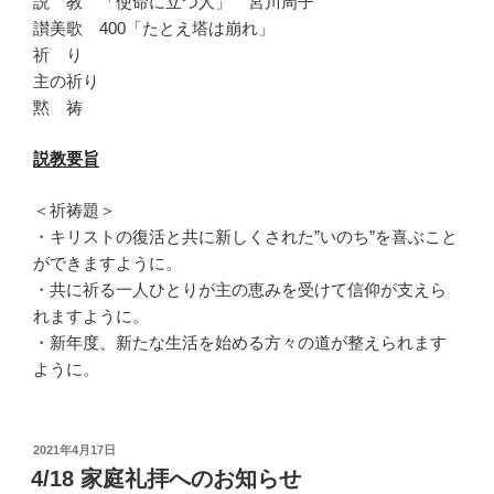
説 教 「使命に立つ人」 宮川周子
讃美歌 400「たとえ塔は崩れ」
祈 り
主の祈り
黙 祷
説教要旨
＜祈祷題＞
・キリストの復活と共に新しくされた”いのち”を喜ぶこと
ができますように。
・共に祈る一人ひとりが主の恵みを受けて信仰が支えら
れますように。
・新年度、新たな生活を始める方々の道が整えられます
ように。
投
2021年4月17日
稿
4/18 家庭礼拝へのお知らせ
日: