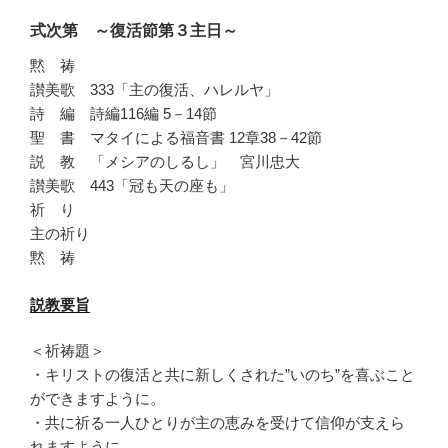
式次第 ～復活節第３主日～
黙 祷
讃美歌 333「主の復活、ハレルヤ」
詩 編 詩編116編 5－14節
聖 書 マタイによる福音書 12章38－42節
説 教 「メシアのしるし」 宮川忠大
讃美歌 443「冠も天の座も」
祈 り
主の祈り
黙 祷
説教要旨
＜祈祷題＞
・キリストの復活と共に新しくされた”いのち”を喜ぶこと
ができますように。
・共に祈る一人ひとりが主の恵みを受けて信仰が支えら
れますように。