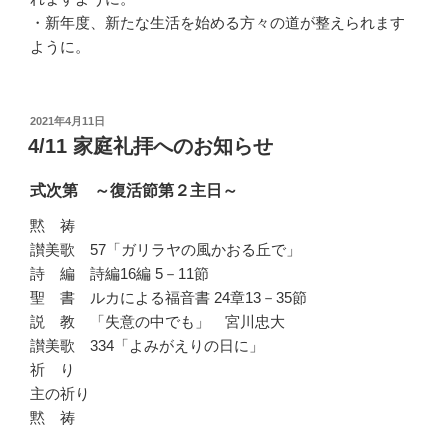
・新年度、新たな生活を始める方々の道が整えられます
ように。
投
2021年4月11日
稿
4/11 家庭礼拝へのお知らせ
日:
式次第 ～復活節第２主日～
黙 祷
讃美歌 57「ガリラヤの風かおる丘で」
詩 編 詩編16編 5－11節
聖 書 ルカによる福音書 24章13－35節
説 教 「失意の中でも」 宮川忠大
讃美歌 334「よみがえりの日に」
祈 り
主の祈り
黙 祷