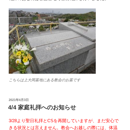
こちらは上大岡墓地にある教会のお墓です
投
2021年4月3日
稿
4/4 家庭礼拝へのお知らせ
日:
3/28より聖日礼拝とCSを再開していますが、まだ安心で
きる状況とは言えません。教会へお越しの際には、体温