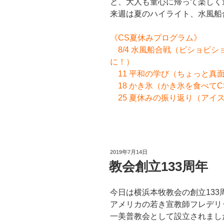
と、大人も童心に帰って楽しく
来週は夏のハイライト、水風船
《CS夏休みプログラム》
8/4 水風船合戦（ビショビ
に！）
11 平和の学び（ちょっと真
18 かき氷（かき氷を食べて
25 夏休みの振り返り（アイ
投
2019年7月14日
稿
教会創立133周年
日:
今日は横浜本牧教会の創立133
アメリカの若き宣教師フレデリッ
一美普教会として設立されまし