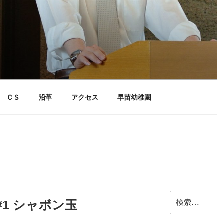
ＣＳ
沿革
アクセス
早苗幼稚園
検
1 シャボン玉
索: