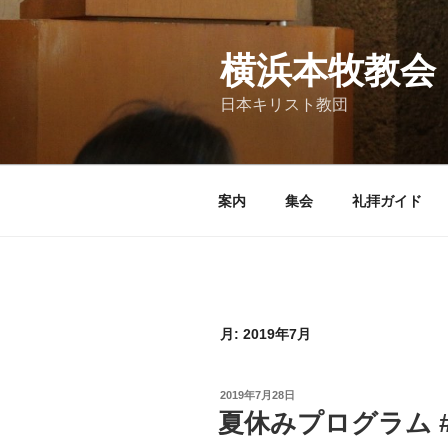
コ
ン
テ
横浜本牧教会
ン
日本キリスト教団
ツ
へ
ス
キ
案内
集会
礼拝ガイド
ッ
プ
月:
2019年7月
投
2019年7月28日
稿
夏休みプログラム #
日: