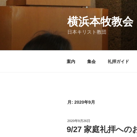
コ
ン
テ
横浜本牧教会
ン
日本キリスト教団
ツ
へ
ス
キ
案内
集会
礼拝ガイド
ッ
プ
月:
2020年9月
投
2020年9月26日
稿
9/27 家庭礼拝へ
日: