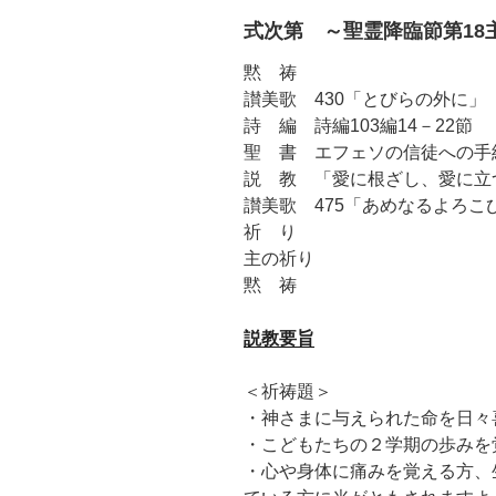
式次第 ～聖霊降臨節第18
黙 祷
讃美歌 430「とびらの外に」
詩 編 詩編103編14－22節
聖 書 エフェソの信徒への手紙 
説 教 「愛に根ざし、愛に立
讃美歌 475「あめなるよろこ
祈 り
主の祈り
黙 祷
説教要旨
＜祈祷題＞
・神さまに与えられた命を日々
・こどもたちの２学期の歩みを
・心や身体に痛みを覚える方、