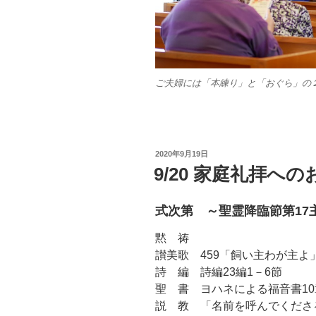
ご夫婦には「本練り」と「おぐら」の
投
2020年9月19日
稿
9/20 家庭礼拝へ
日:
式次第 ～聖霊降臨節第17
黙 祷
讃美歌 459「飼い主わが主よ
詩 編 詩編23編1－6節
聖 書 ヨハネによる福音書10章
説 教 「名前を呼んでくださ