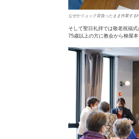
なぜかリュック背負ったまま作業するH
そして聖日礼拝では敬老祝福式
75歳以上の方に教会から柳屋