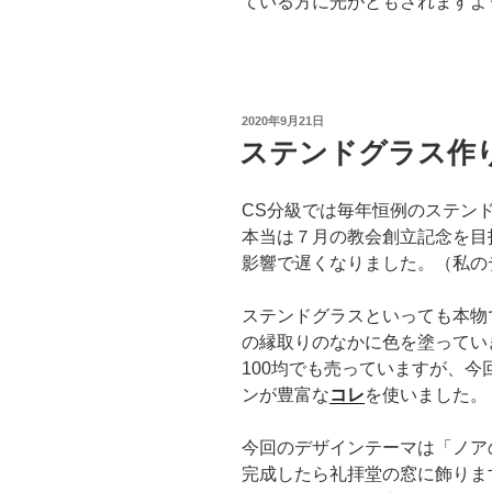
ている方に光がともされますよ
投
2020年9月21日
稿
ステンドグラス作
日:
CS分級では毎年恒例のステン
本当は７月の教会創立記念を目
影響で遅くなりました。（私の
ステンドグラスといっても本物
の縁取りのなかに色を塗ってい
100均でも売っていますが、
ンが豊富な
コレ
を使いました。
今回のデザインテーマは「ノア
完成したら礼拝堂の窓に飾りま