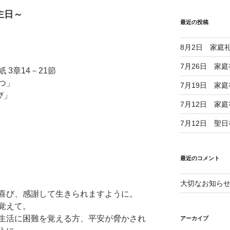
主日～
最近の投稿
8月2日 家庭
7月26日 家
3章14－21節
つ」
7月19日 家
び」
7月12日 家
7月12日 聖
最近のコメント
大切なお知ら
喜び、感謝して生きられますように。
覚えて。
生活に困難を覚える方、平安が脅かされ
アーカイブ