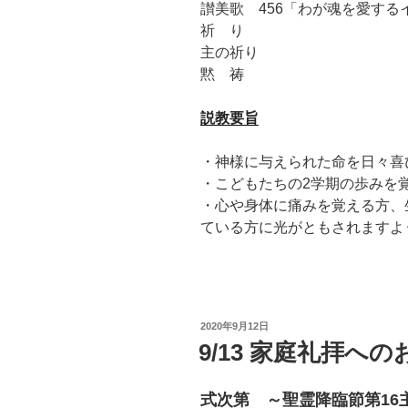
讃美歌 456「わが魂を愛する
祈 り
主の祈り
黙 祷
説教要旨
・神様に与えられた命を日々喜
・こどもたちの2学期の歩みを
・心や身体に痛みを覚える方、
ている方に光がともされますよ
投
2020年9月12日
稿
9/13 家庭礼拝へ
日:
式次第 ～聖霊降臨節第16