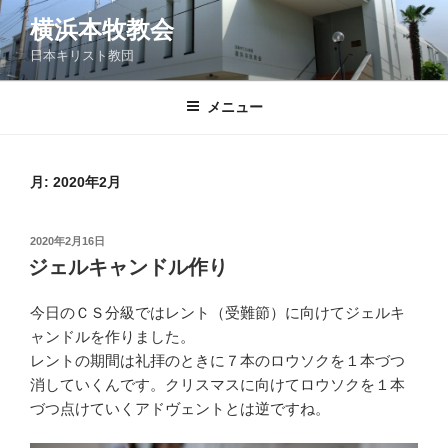
コ
横浜本牧教会
ン
日本キリスト教団
テ
ン
ツ
メニュー
へ
ス
キ
月:
2020年2月
ッ
プ
投
2020年2月16日
稿
ジェルキャンドル作り
日:
今日のＣＳ分級ではレント（受難節）に向けてジェルキ
ャンドルを作りました。
レントの期間は礼拝のときに７本のロウソクを１本づつ
消していくんです。クリスマスに向けてロウソクを１本
づつ点けていくアドヴェントとは逆ですね。