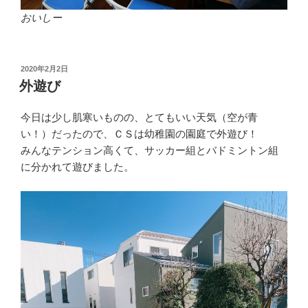
おいしー
投
2020年2月2日
稿
外遊び
日:
今日は少し肌寒いものの、とてもいい天気（空が青
い！）だったので、ＣＳは幼稚園の園庭で外遊び！
みんなテンション高くて、サッカー組とバドミントン組
に分かれて遊びました。