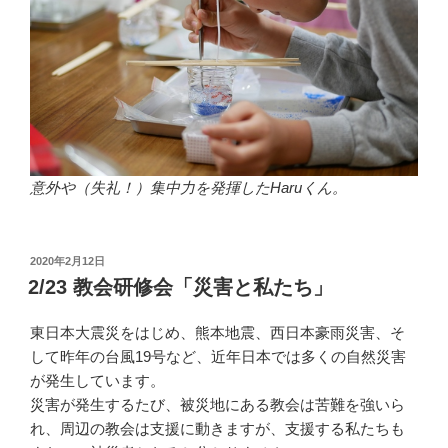
意外や（失礼！）集中力を発揮したHaruくん。
投
2020年2月12日
稿
2/23 教会研修会「災害と私たち」
日:
東日本大震災をはじめ、熊本地震、西日本豪雨災害、そ
して昨年の台風19号など、近年日本では多くの自然災害
が発生しています。
災害が発生するたび、被災地にある教会は苦難を強いら
れ、周辺の教会は支援に動きますが、支援する私たちも