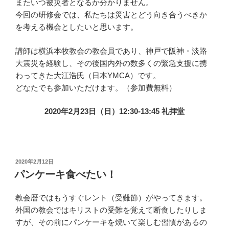
またいつ被災者となるか分かりません。
今回の研修会では、私たちは災害とどう向き合うべきか
を考える機会としたいと思います。
講師は横浜本牧教会の教会員であり、神戸で阪神・淡路
大震災を経験し、その後国内外の数多くの緊急支援に携
わってきた大江浩氏（日本YMCA）です。
どなたでも参加いただけます。（参加費無料）
2020年2月23日（日）12:30-13:45 礼拝堂
投
2020年2月12日
稿
パンケーキ食べたい！
日:
教会暦ではもうすぐレント（受難節）がやってきます。
外国の教会ではキリストの受難を覚えて断食したりしま
すが、その前にパンケーキを焼いて楽しむ習慣があるの